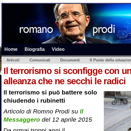
Home
Biografia
Video
Articoli
Comunicati
Documenti
Il Punto della situazio
Il terrorismo si sconfigge con u
alleanza che ne secchi le radici
Il terrorismo si può battere solo
chiudendo i rubinetti
Articolo di Romno Prodi su
Il
Messaggero
del 12 aprile 2015
Da ormai troppi anni il