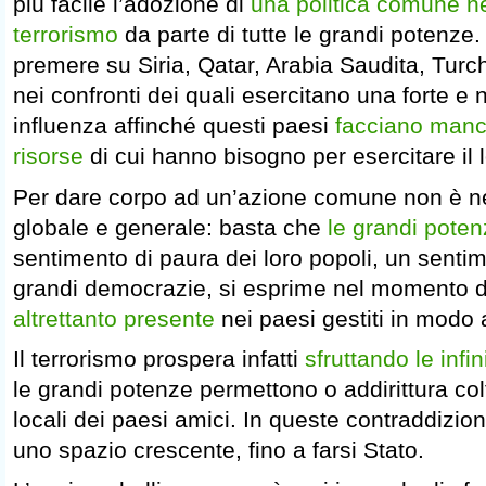
più facile l’adozione di
una politica comune ne
terrorismo
da parte di tutte le grandi potenze
premere su Siria, Qatar, Arabia Saudita, Turchi
nei confronti dei quali esercitano una forte e n
influenza affinché questi paesi
facciano mancar
risorse
di cui hanno bisogno per esercitare il 
Per dare corpo ad un’azione comune non è n
globale e generale: basta che
le grandi poten
sentimento di paura dei loro popoli, un sentim
grandi democrazie, si esprime nel momento d
altrettanto presente
nei paesi gestiti in modo a
Il terrorismo prospera infatti
sfruttando le infi
le grandi potenze permettono o addirittura col
locali dei paesi amici. In queste contraddizioni
uno spazio crescente, fino a farsi Stato.