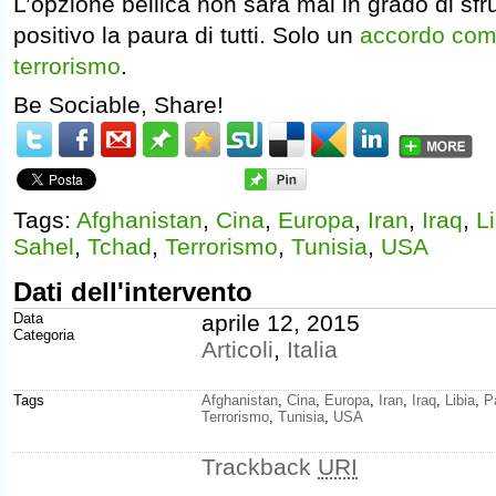
L’opzione bellica non sarà mai in grado di sfr
positivo la paura di tutti. Solo un
accordo comu
terrorismo
.
Be Sociable, Share!
Tags:
Afghanistan
,
Cina
,
Europa
,
Iran
,
Iraq
,
L
Sahel
,
Tchad
,
Terrorismo
,
Tunisia
,
USA
Dati dell'intervento
Data
aprile 12, 2015
Categoria
Articoli
,
Italia
Tags
Afghanistan
,
Cina
,
Europa
,
Iran
,
Iraq
,
Libia
,
P
Terrorismo
,
Tunisia
,
USA
Trackback
URI