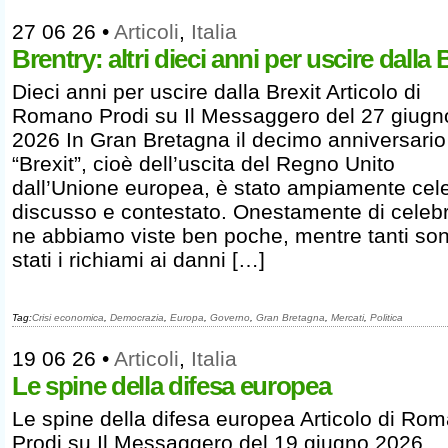
27 06 26
•
Articoli
,
Italia
Brentry: altri dieci anni per uscire dalla 
Dieci anni per uscire dalla Brexit Articolo di
Romano Prodi su Il Messaggero del 27 giugn
2026 In Gran Bretagna il decimo anniversario
“Brexit”, cioè dell’uscita del Regno Unito
dall’Unione europea, è stato ampiamente cele
discusso e contestato. Onestamente di celebr
ne abbiamo viste ben poche, mentre tanti so
stati i richiami ai danni […]
Tag:
Crisi economica
,
Democrazia
,
Europa
,
Governo
,
Gran Bretagna
,
Mercati
,
Politica
19 06 26
•
Articoli
,
Italia
Le spine della difesa europea
Le spine della difesa europea Articolo di Ro
Prodi su Il Messaggero del 19 giugno 2026