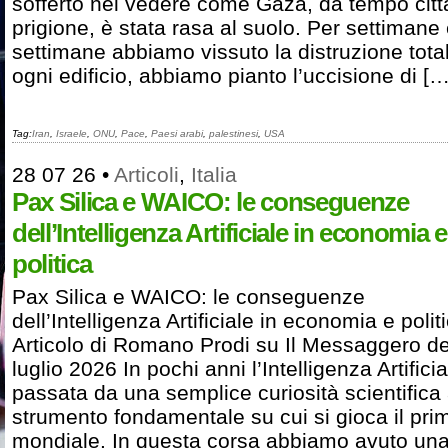
sofferto nel vedere come Gaza, da tempo citt
prigione, è stata rasa al suolo. Per settimane
settimane abbiamo vissuto la distruzione total
ogni edificio, abbiamo pianto l’uccisione di […
Tag:
Iran
,
Israele
,
ONU
,
Pace
,
Paesi arabi
,
palestinesi
,
USA
28 07 26
•
Articoli
,
Italia
Pax Silica e WAICO: le conseguenze
dell’Intelligenza Artificiale in economia e
politica
Pax Silica e WAICO: le conseguenze
dell’Intelligenza Artificiale in economia e polit
Articolo di Romano Prodi su Il Messaggero de
luglio 2026 In pochi anni l’Intelligenza Artifici
passata da una semplice curiosità scientifica 
strumento fondamentale su cui si gioca il pri
mondiale. In questa corsa abbiamo avuto una