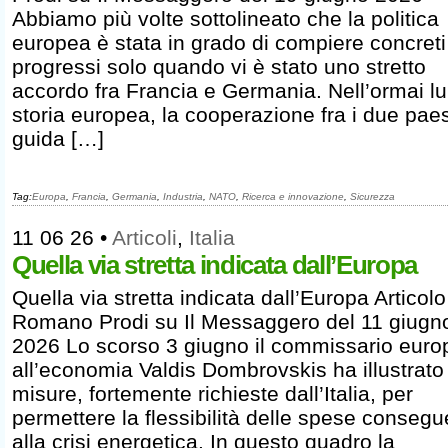
Abbiamo più volte sottolineato che la politica
europea è stata in grado di compiere concreti
progressi solo quando vi è stato uno stretto
accordo fra Francia e Germania. Nell’ormai l
storia europea, la cooperazione fra i due paes
guida […]
Tag:
Europa
,
Francia
,
Germania
,
Industria
,
NATO
,
Ricerca e innovazione
,
Sicurezza
11 06 26
•
Articoli
,
Italia
Quella via stretta indicata dall’Europa
Quella via stretta indicata dall’Europa Articolo
Romano Prodi su Il Messaggero del 11 giugn
2026 Lo scorso 3 giugno il commissario euro
all’economia Valdis Dombrovskis ha illustrato
misure, fortemente richieste dall’Italia, per
permettere la flessibilità delle spese consegu
alla crisi energetica. In questo quadro la