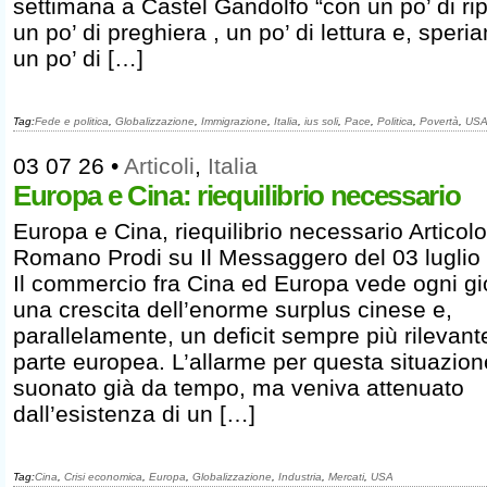
settimana a Castel Gandolfo “con un po’ di ri
un po’ di preghiera , un po’ di lettura e, speri
un po’ di […]
Tag:
Fede e politica
,
Globalizzazione
,
Immigrazione
,
Italia
,
ius soli
,
Pace
,
Politica
,
Povertà
,
US
03 07 26
•
Articoli
,
Italia
Europa e Cina: riequilibrio necessario
Europa e Cina, riequilibrio necessario Articolo
Romano Prodi su Il Messaggero del 03 luglio
Il commercio fra Cina ed Europa vede ogni gi
una crescita dell’enorme surplus cinese e,
parallelamente, un deficit sempre più rilevant
parte europea. L’allarme per questa situazion
suonato già da tempo, ma veniva attenuato
dall’esistenza di un […]
Tag:
Cina
,
Crisi economica
,
Europa
,
Globalizzazione
,
Industria
,
Mercati
,
USA