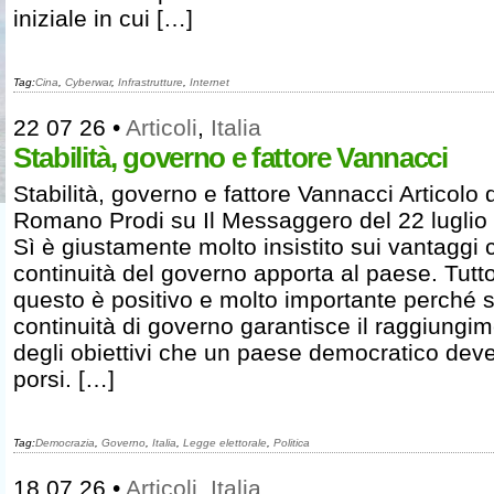
iniziale in cui […]
Tag:
Cina
,
Cyberwar
,
Infrastrutture
,
Internet
22 07 26
•
Articoli
,
Italia
Stabilità, governo e fattore Vannacci
Stabilità, governo e fattore Vannacci Articolo d
Romano Prodi su Il Messaggero del 22 luglio
Sì è giustamente molto insistito sui vantaggi 
continuità del governo apporta al paese. Tutt
questo è positivo e molto importante perché s
continuità di governo garantisce il raggiungi
degli obiettivi che un paese democratico dev
porsi. […]
Tag:
Democrazia
,
Governo
,
Italia
,
Legge elettorale
,
Politica
18 07 26
•
Articoli
,
Italia