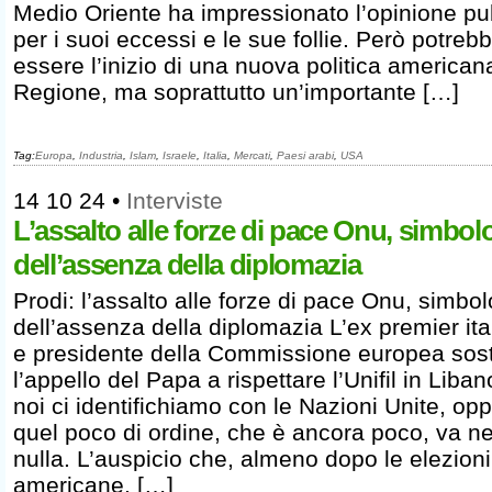
Medio Oriente ha impressionato l’opinione pu
per i suoi eccessi e le sue follie. Però potreb
essere l’inizio di una nuova politica american
Regione, ma soprattutto un’importante […]
Tag:
Europa
,
Industria
,
Islam
,
Israele
,
Italia
,
Mercati
,
Paesi arabi
,
USA
14 10 24
•
Interviste
L’assalto alle forze di pace Onu, simbol
dell’assenza della diplomazia
Prodi: l’assalto alle forze di pace Onu, simbol
dell’assenza della diplomazia L’ex premier ita
e presidente della Commissione europea sos
l’appello del Papa a rispettare l’Unifil in Liban
noi ci identifichiamo con le Nazioni Unite, op
quel poco di ordine, che è ancora poco, va ne
nulla. L’auspicio che, almeno dopo le elezioni
americane, […]