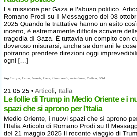
La missione per Gaza e l’abuso politico Artico
Romano Prodi su Il Messaggero del 03 ottobr
2025 Quando le trattative hanno un esito così
incerto, è estremamente difficile scrivere dell
tragedia di Gaza. È tuttavia un compito con c
doveroso misurarsi, anche se domani le cose
potranno prendere direzioni oggi imprevedibili
ogni […]
Tag:
Europa
,
Fame
,
Israele
,
Pace
,
Paesi arabi
,
palestinesi
,
Politica
,
USA
21 05 25
•
Articoli
,
Italia
Le follie di Trump in Medio Oriente e i n
spazi che si aprono per l’Italia
Medio Oriente, i nuovi spazi che si aprono pe
l’Italia Articolo di Romano Prodi su Il Messag
del 21 maggio 2025 Il recente viaggio di Trum