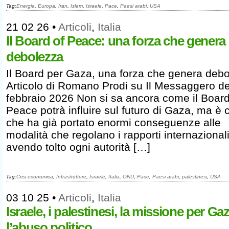
Tag:
Energia
,
Europa
,
Iran
,
Islam
,
Israele
,
Pace
,
Paesi arabi
,
USA
21 02 26
•
Articoli
,
Italia
Il Board of Peace: una forza che genera
debolezza
Il Board per Gaza, una forza che genera deb
Articolo di Romano Prodi su Il Messaggero de
febbraio 2026 Non si sa ancora come il Board
Peace potrà influire sul futuro di Gaza, ma è 
che ha già portato enormi conseguenze alle
modalità che regolano i rapporti internazionali
avendo tolto ogni autorità […]
Tag:
Crisi economica
,
Infrastrutture
,
Israele
,
Italia
,
ONU
,
Pace
,
Paesi arabi
,
palestinesi
,
USA
03 10 25
•
Articoli
,
Italia
Israele, i palestinesi, la missione per Ga
l’abuso politico