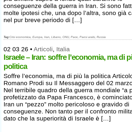
conseguenze della guerra in Iran. Si sono fat
molte ipotesi che, una dopo l’altra, sono già 
nel pur breve periodo di […]
Tag:
Crisi economica
,
Europa
,
Iran
,
Libano
,
ONU
,
Pace
,
Paesi arabi
,
Russia
02 03 26
•
Articoli
,
Italia
Israele – Iran: soffre l’economia, ma di pi
politica
Soffre l’economia, ma di più la politica Articol
Romano Prodi su Il Messaggero del 02 marz
Nel terribile quadro della guerra mondiale “a p
profetizzato da Papa Francesco, è cominciato
Iran un “pezzo” molto pericoloso e gravido di
conseguenze. Non tanto per il confronto milit
dato che la superiorità di Israele è […]