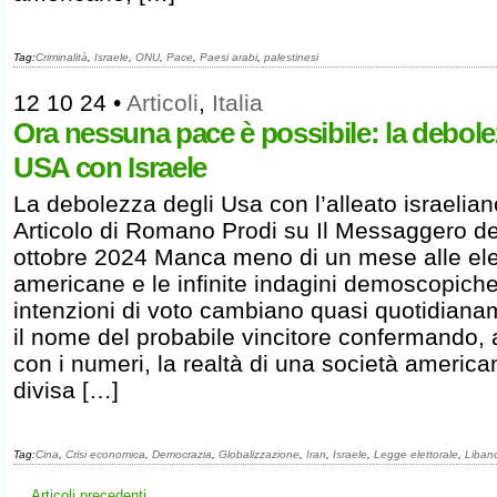
Tag:
Criminalità
,
Israele
,
ONU
,
Pace
,
Paesi arabi
,
palestinesi
12 10 24
•
Articoli
,
Italia
Ora nessuna pace è possibile: la debol
USA con Israele
La debolezza degli Usa con l’alleato israelian
Articolo di Romano Prodi su Il Messaggero de
ottobre 2024 Manca meno di un mese alle ele
americane e le infinite indagini demoscopiche
intenzioni di voto cambiano quasi quotidian
il nome del probabile vincitore confermando,
con i numeri, la realtà di una società america
divisa […]
Tag:
Cina
,
Crisi economica
,
Democrazia
,
Globalizzazione
,
Iran
,
Israele
,
Legge elettorale
,
Liban
← Articoli precedenti