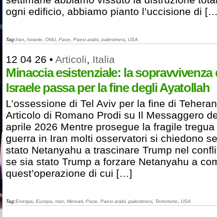
ogni edificio, abbiamo pianto l’uccisione di […
Tag:
Iran
,
Israele
,
ONU
,
Pace
,
Paesi arabi
,
palestinesi
,
USA
12 04 26
•
Articoli
,
Italia
Minaccia esistenziale: la sopravvivenza 
Israele passa per la fine degli Ayatollah
L’ossessione di Tel Aviv per la fine di Tehera
Articolo di Romano Prodi su Il Messaggero de
aprile 2026 Mentre prosegue la fragile tregua 
guerra in Iran molti osservatori si chiedono se
stato Netanyahu a trascinare Trump nel confli
se sia stato Trump a forzare Netanyahu a co
quest’operazione di cui […]
Tag:
Energia
,
Europa
,
Iran
,
Mercati
,
Pace
,
Paesi arabi
,
palestinesi
,
Terrorismo
,
USA