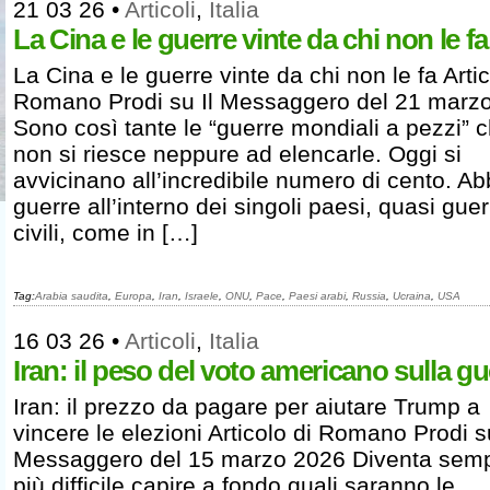
21 03 26
•
Articoli
,
Italia
La Cina e le guerre vinte da chi non le fa
La Cina e le guerre vinte da chi non le fa Artic
Romano Prodi su Il Messaggero del 21 marz
Sono così tante le “guerre mondiali a pezzi” 
non si riesce neppure ad elencarle. Oggi si
avvicinano all’incredibile numero di cento. A
guerre all’interno dei singoli paesi, quasi guer
civili, come in […]
Tag:
Arabia saudita
,
Europa
,
Iran
,
Israele
,
ONU
,
Pace
,
Paesi arabi
,
Russia
,
Ucraina
,
USA
16 03 26
•
Articoli
,
Italia
Iran: il peso del voto americano sulla gu
Iran: il prezzo da pagare per aiutare Trump a
vincere le elezioni Articolo di Romano Prodi su
Messaggero del 15 marzo 2026 Diventa sem
più difficile capire a fondo quali saranno le