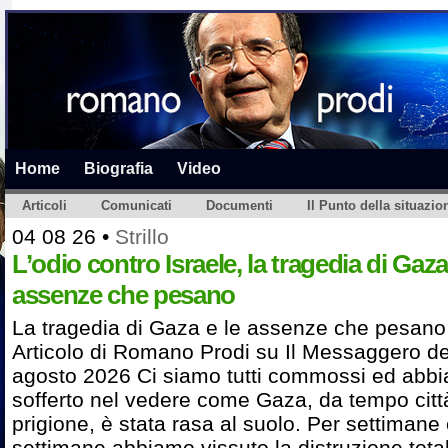
Home
Biografia
Video
Articoli
Comunicati
Documenti
Il Punto della situazio
04 08 26
•
Strillo
L’odio contro Israele, la tragedia di Gaza
assenze che pesano
La tragedia di Gaza e le assenze che pesano
Articolo di Romano Prodi su Il Messaggero de
agosto 2026 Ci siamo tutti commossi ed abb
sofferto nel vedere come Gaza, da tempo citt
prigione, è stata rasa al suolo. Per settimane
settimane abbiamo vissuto la distruzione total