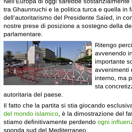
Nell’Europa di oggi sarebbe sostanzialmente i
tra Ghaunnuchi e la politica turca e quella in 
dell’autoritarismo del Presidente Saïed, in con
nostre prese di posizione a sostegno della d
parlamentare.
Ritengo perc
avvenendo in
importante so
avvenimenti 
interno, ma p
sta concreti
autoritaria del paese.
Il fatto che la partita si stia giocando esclus
del mondo islamico
, è la dimostrazione del fa
stiamo definitivamente perdendo
ogni influen
sponda sud del Mediterraneo.