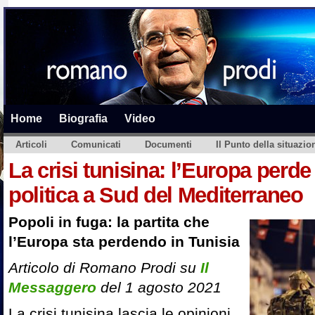
Home
Biografia
Video
Articoli
Comunicati
Documenti
Il Punto della situazio
La crisi tunisina: l’Europa perde
politica a Sud del Mediterraneo
Popoli in fuga: la partita che
l’Europa sta perdendo in Tunisia
Articolo di Romano Prodi su
Il
Messaggero
del 1 agosto 2021
La crisi tunisina lascia le opinioni