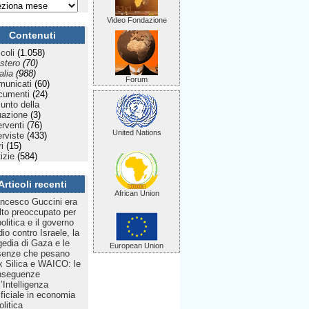
Video Fondazione
Contenuti
icoli
(1.058)
stero
(70)
talia
(988)
Forum
municati
(60)
cumenti
(24)
Punto della
uazione
(3)
erventi
(76)
United Nations
erviste
(433)
ri
(15)
izie
(584)
Articoli recenti
African Union
ncesco Guccini era
to preoccupato per
politica e il governo
dio contro Israele, la
gedia di Gaza e le
European Union
senze che pesano
 Silica e WAICO: le
nseguenze
l’Intelligenza
ificiale in economia
olitica