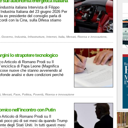
 e sull’autonomia energetica iitaliana
dustria italiana Intervista di Filippo
ndustria Italiana del 23 giugno 2026 Per
a ex presidente del consiglio parla di
cordi con la Cina, sulla Difesa stiamo
,
Governo
,
Industria
,
Infrastrutture
,
Internet
,
Italia
,
Mercati
,
Ricerca e innovazione
,
gini lo strapotere tecnologico
co Articolo di Romano Prodi su Il
l’enciclica di Papa Leone (Magnifica
le cose nuove che stanno avvenendo al
fonde analisi e dure condizioni perché
t
,
Mercati
,
Pace
,
Politica
,
Povertà
,
Ricerca e innovazione
mico nell’incontro con Putin
Articolo di Romano Prodi su Il
ti poco più di sei mesi da quando Trump
nte degli Stati Uniti. In tutti questi mesi