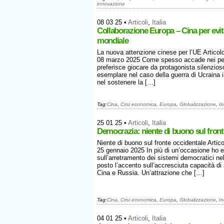
innovazione
08 03 25
•
Articoli
,
Italia
Collaborazione Europa – Cina per evita
mondiale
La nuova attenzione cinese per l’UE Artico
08 marzo 2025 Come spesso accade nei per
preferisce giocare da protagonista silenzios
esemplare nel caso della guerra di Ucraina i
nel sostenere la […]
Tag:
Cina
,
Crisi economica
,
Europa
,
Globalizzazione
,
In
25 01 25
•
Articoli
,
Italia
Democrazia: niente di buono sul front
Niente di buono sul fronte occidentale Arti
25 gennaio 2025 In più di un’occasione ho 
sull’arretramento dei sistemi democratici ne
posto l’accento sull’accresciuta capacità di a
Cina e Russia. Un’attrazione che […]
Tag:
Cina
,
Crisi economica
,
Europa
,
Globalizzazione
,
In
04 01 25
•
Articoli
,
Italia