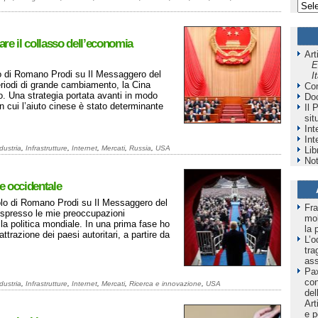
re il collasso dell’economia
Art
E
lo di Romano Prodi su Il Messaggero del
I
iodi di grande cambiamento, la Cina
Co
o. Una strategia portata avanti in modo
Do
n cui l’aiuto cinese è stato determinante
Il 
sit
Int
Int
dustria
,
Infrastrutture
,
Internet
,
Mercati
,
Russia
,
USA
Lib
Not
e occidentale
colo di Romano Prodi su Il Messaggero del
Fra
espresso le mie preoccupazioni
mol
lla politica mondiale. In una prima fase ho
la 
ttrazione dei paesi autoritari, a partire da
L’o
tra
as
Pax
co
dustria
,
Infrastrutture
,
Internet
,
Mercati
,
Ricerca e innovazione
,
USA
del
Art
e p