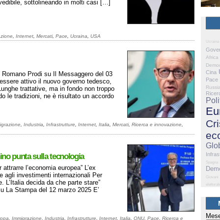
edibile, sottolineando in molti casi […]
azione
,
Internet
,
Mercati
,
Pace
,
Ucraina
,
USA
Ucraina
Gove
Africa
Democ
Cina
 di Romano Prodi su Il Messaggero del 03
Pace
essere attivo il nuovo governo tedesco,
Russi
 Lunghe trattative, ma in fondo non troppo
Ricer
 le tradizioni, ne è risultato un accordo
Poli
Eu
Cri
igrazione
,
Industria
,
Infrastrutture
,
Internet
,
Italia
,
Mercati
,
Ricerca e innovazione
,
ec
Glo
Infras
ino punta sulla tecnologia
Spagna
 attrarre l’economia europea” L’ex
Demo
 agli investimenti internazionali Per
Giovani
. L’Italia decida da che parte stare”
elettoral
 su La Stampa del 12 marzo 2025 E’
Mese
ropa
,
Immigrazione
,
Industria
,
Infrastrutture
,
Internet
,
Italia
,
ONU
,
Pace
,
Ricerca e