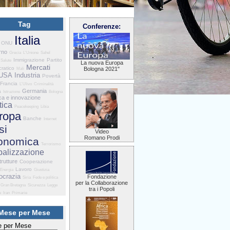
Tag
Conferenze:
Italia
ONU
rno
Grecia
L'Unione
Sahel
Immigrazione
Partito
Salute
La nuova Europa
Mercati
ratico
Bologna 2021"
Mali
USA
Industria
Povertà
Francia
L'Ulivo
Criminalità
Germania
a
Istruzione
Bologna
ca e innovazione
tica
Peacekeeping
Libia
ropa
Banche
Internet
si
Video
Romano Prodi
onomica
Terrorismo
balizzazione
trutture
Cooperazione
Lavoro
Energia
Giustizia
crazia
Fondazione
Siria
Fede e politica
per la Collaborazione
Gran Bretagna
Sicurezza
Legge
tra i Popoli
e
Iran
Primarie
Mese per Mese
 per Mese