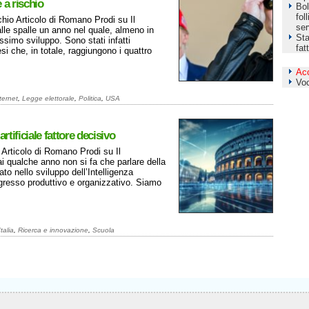
 a rischio
Bol
fol
hio Articolo di Romano Prodi su Il
ser
e spalle un anno nel quale, almeno in
Sta
ssimo sviluppo. Sono stati infatti
fat
si che, in totale, raggiungono i quattro
Ac
Vo
ternet
,
Legge elettorale
,
Politica
,
USA
rtificiale fattore decisivo
o Articolo di Romano Prodi su Il
qualche anno non si fa che parlare della
ato nello sviluppo dell’Intelligenza
rogresso produttivo e organizzativo. Siamo
Italia
,
Ricerca e innovazione
,
Scuola