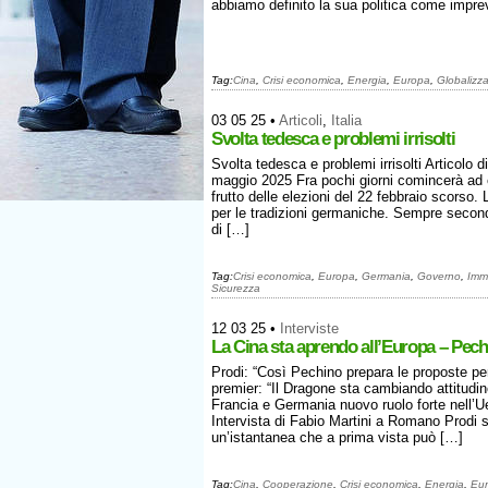
abbiamo definito la sua politica come imprev
Tag:
Cina
,
Crisi economica
,
Energia
,
Europa
,
Globalizz
03 05 25
•
Articoli
,
Italia
Svolta tedesca e problemi irrisolti
Svolta tedesca e problemi irrisolti Articolo
maggio 2025 Fra pochi giorni comincerà ad 
frutto delle elezioni del 22 febbraio scorso.
per le tradizioni germaniche. Sempre secondo
di […]
Tag:
Crisi economica
,
Europa
,
Germania
,
Governo
,
Imm
Sicurezza
12 03 25
•
Interviste
La Cina sta aprendo all’Europa – Pech
Prodi: “Così Pechino prepara le proposte per
premier: “Il Dragone sta cambiando attitudine
Francia e Germania nuovo ruolo forte nell’Ue
Intervista di Fabio Martini a Romano Prodi
un’istantanea che a prima vista può […]
Tag:
Cina
,
Cooperazione
,
Crisi economica
,
Energia
,
Eu