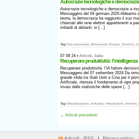
Autocrazie tecnologiche e democrazie
Autocrazie tecnologiche e democrazie a risc
Messaggero del 04 gennaio 2025 Abbiamo all
teoria, la democrazia ha raggiunto il suo ma
chiamati alle urne elettori appartenenti a pae
miliardi di abitanti: in […]
Tag:
Crisi economica
,
Democrazia
,
Europa
,
Governo
,
In
07 09 24
•
Articoli
,
Italia
Recuperare produttività: l’intelligenza a
Recuperare produttività: l’IA fattore decisiv
Messaggero del 07 settembre 2024 Da ormai 
grande sfida tra Stati Uniti e Cina per il prim
Artificiale, ritenuta il fondamento di ogni p
invasi dalle statistiche delle spese […]
Tag:
Globalizzazione
,
Industria
,
Infrastrutture
,
Internet
,
← Articoli precedenti
Articoli - RSS
|
Privacy policy