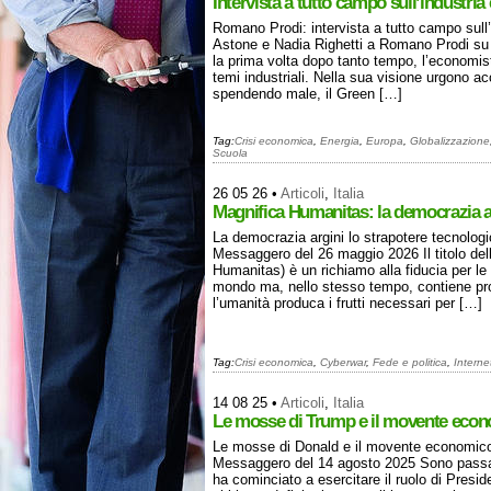
Intervista a tutto campo sull’industria
Romano Prodi: intervista a tutto campo sull’in
Astone e Nadia Righetti a Romano Prodi su I
la prima volta dopo tanto tempo, l’economist
temi industriali. Nella sua visione urgono ac
spendendo male, il Green […]
Tag:
Crisi economica
,
Energia
,
Europa
,
Globalizzazione
Scuola
26 05 26
•
Articoli
,
Italia
Magnifica Humanitas: la democrazia ar
La democrazia argini lo strapotere tecnologi
Messaggero del 26 maggio 2026 Il titolo del
Humanitas) è un richiamo alla fiducia per 
mondo ma, nello stesso tempo, contiene pro
l’umanità produca i frutti necessari per […]
Tag:
Crisi economica
,
Cyberwar
,
Fede e politica
,
Interne
14 08 25
•
Articoli
,
Italia
Le mosse di Trump e il movente econo
Le mosse di Donald e il movente economico 
Messaggero del 14 agosto 2025 Sono passa
ha cominciato a esercitare il ruolo di Preside