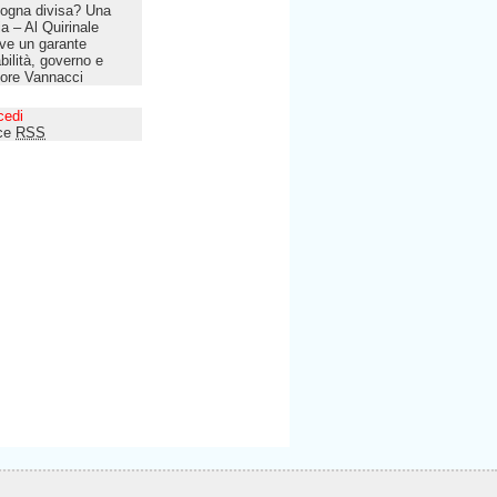
ogna divisa? Una
lia – Al Quirinale
ve un garante
bilità, governo e
tore Vannacci
cedi
ce
RSS