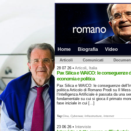
Home
Biografia
Video
Articoli
Comunicati
Document
28 07 26
•
Articoli
,
Italia
Pax Silica e WAICO: le conseguenze dell
economia e politica
Pax Silica e WAICO: le conseguenze dell’Int
politica Articolo di Romano Prodi su Il Mess
l’Intelligenza Artificiale è passata da una se
fondamentale su cui si gioca il primato mo
fase iniziale in cui […]
Tag:
Cina
,
Cyberwar
,
Infrastrutture
,
Internet
23 06 26
•
Interviste