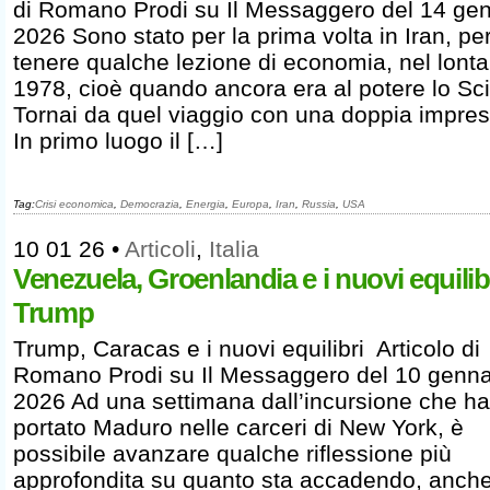
di Romano Prodi su Il Messaggero del 14 ge
2026 Sono stato per la prima volta in Iran, pe
tenere qualche lezione di economia, nel lont
1978, cioè quando ancora era al potere lo Sci
Tornai da quel viaggio con una doppia impres
In primo luogo il […]
Tag:
Crisi economica
,
Democrazia
,
Energia
,
Europa
,
Iran
,
Russia
,
USA
10 01 26
•
Articoli
,
Italia
Venezuela, Groenlandia e i nuovi equilibr
Trump
Trump, Caracas e i nuovi equilibri Articolo di
Romano Prodi su Il Messaggero del 10 genna
2026 Ad una settimana dall’incursione che ha
portato Maduro nelle carceri di New York, è
possibile avanzare qualche riflessione più
approfondita su quanto sta accadendo, anch