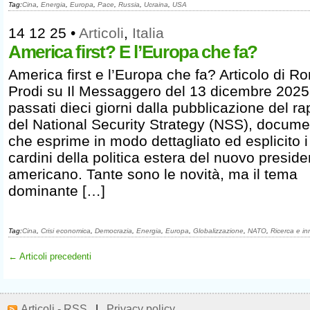
Tag:
Cina
,
Energia
,
Europa
,
Pace
,
Russia
,
Ucraina
,
USA
14 12 25
•
Articoli
,
Italia
America first? E l’Europa che fa?
America first e l’Europa che fa? Articolo di 
Prodi su Il Messaggero del 13 dicembre 202
passati dieci giorni dalla pubblicazione del ra
del National Security Strategy (NSS), docum
che esprime in modo dettagliato ed esplicito i
cardini della politica estera del nuovo preside
americano. Tante sono le novità, ma il tema
dominante […]
Tag:
Cina
,
Crisi economica
,
Democrazia
,
Energia
,
Europa
,
Globalizzazione
,
NATO
,
Ricerca e i
← Articoli precedenti
Articoli - RSS
|
Privacy policy