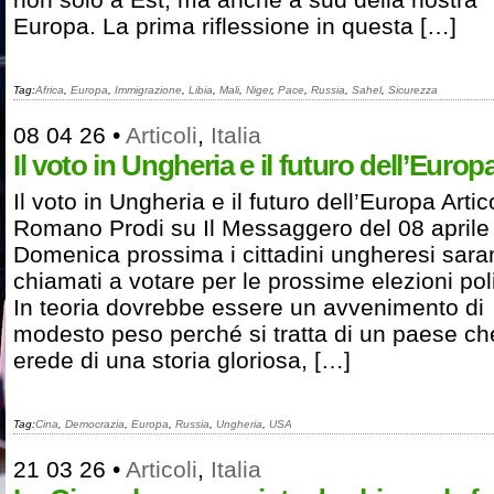
Europa. La prima riflessione in questa […]
Tag:
Africa
,
Europa
,
Immigrazione
,
Libia
,
Mali
,
Niger
,
Pace
,
Russia
,
Sahel
,
Sicurezza
08 04 26
•
Articoli
,
Italia
Il voto in Ungheria e il futuro dell’Europ
Il voto in Ungheria e il futuro dell’Europa Artic
Romano Prodi su Il Messaggero del 08 aprile
Domenica prossima i cittadini ungheresi sar
chiamati a votare per le prossime elezioni poli
In teoria dovrebbe essere un avvenimento di
modesto peso perché si tratta di un paese ch
erede di una storia gloriosa, […]
Tag:
Cina
,
Democrazia
,
Europa
,
Russia
,
Ungheria
,
USA
21 03 26
•
Articoli
,
Italia