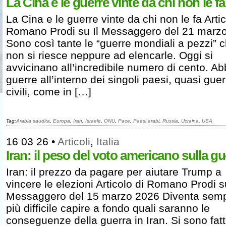
La Cina e le guerre vinte da chi non le fa
La Cina e le guerre vinte da chi non le fa Artic
Romano Prodi su Il Messaggero del 21 marz
Sono così tante le “guerre mondiali a pezzi” 
non si riesce neppure ad elencarle. Oggi si
avvicinano all’incredibile numero di cento. A
guerre all’interno dei singoli paesi, quasi guer
civili, come in […]
Tag:
Arabia saudita
,
Europa
,
Iran
,
Israele
,
ONU
,
Pace
,
Paesi arabi
,
Russia
,
Ucraina
,
USA
16 03 26
•
Articoli
,
Italia
Iran: il peso del voto americano sulla gu
Iran: il prezzo da pagare per aiutare Trump a
vincere le elezioni Articolo di Romano Prodi su
Messaggero del 15 marzo 2026 Diventa sem
più difficile capire a fondo quali saranno le
conseguenze della guerra in Iran. Si sono fat