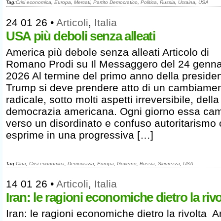
Tag:
Crisi economica
,
Europa
,
Mercati
,
Partito Democratico
,
Politica
,
Russia
,
Ucraina
,
USA
24 01 26
•
Articoli
,
Italia
USA più deboli senza alleati
America più debole senza alleati Articolo di
Romano Prodi su Il Messaggero del 24 genna
2026 Al termine del primo anno della preside
Trump si deve prendere atto di un cambiame
radicale, sotto molti aspetti irreversibile, della
democrazia americana. Ogni giorno essa ca
verso un disordinato e confuso autoritarismo 
esprime in una progressiva […]
Tag:
Cina
,
Crisi economica
,
Democrazia
,
Europa
,
Governo
,
Russia
,
Sicurezza
,
USA
14 01 26
•
Articoli
,
Italia
Iran: le ragioni economiche dietro la rivo
Iran: le ragioni economiche dietro la rivolta Ar