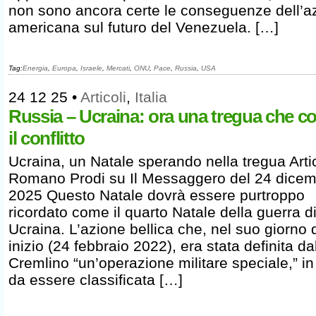
non sono ancora certe le conseguenze dell’a
americana sul futuro del Venezuela. […]
Tag:
Energia
,
Europa
,
Israele
,
Mercati
,
ONU
,
Pace
,
Russia
,
USA
24 12 25
•
Articoli
,
Italia
Russia – Ucraina: ora una tregua che co
il conflitto
Ucraina, un Natale sperando nella tregua Arti
Romano Prodi su Il Messaggero del 24 dice
2025 Questo Natale dovrà essere purtroppo
ricordato come il quarto Natale della guerra d
Ucraina. L’azione bellica che, nel suo giorno 
inizio (24 febbraio 2022), era stata definita da
Cremlino “un’operazione militare speciale,” i
da essere classificata […]