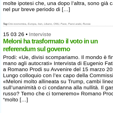
molte ipotesi che, una dopo l’altra, sono già 
nel pur breve periodo di […]
Tag:
Crisi economica
,
Europa
,
Iran
,
Libano
,
ONU
,
Pace
,
Paesi arabi
,
Russia
15 03 26
•
Interviste
Meloni ha trasformato il voto in un
referendum sul governo
Prodi: «Ue, divisi scompariamo. Il mondo è fin
mano agli autocrati» Intervista di Eugenio Fa
a Romano Prodi su Avvenire del 15 marzo 2
Lungo colloquio con l’ex capo della Commiss
«Meloni molto allineata su Trump, cambi line
sull’unanimità o ci condanna alla nullità. Il ga
russo? Temo che ci torneremo» Romano Prod
“molto […]