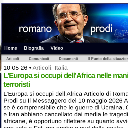
Home
Biografia
Video
Articoli
Comunicati
Documenti
Il Punto della situazio
10 05 26
•
Articoli
,
Italia
L’Europa si occupi dell’Africa nelle mani
terroristi
L’Europa si occupi dell’Africa Articolo di Rom
Prodi su Il Messaggero del 10 maggio 2026 
se è comprensibile che le guerre di Ucraina,
e Iran abbiano cancellato dai media le traged
africane, è opportuno riflettere su quanto avv
non solo a Est, ma anche a sud della nostra