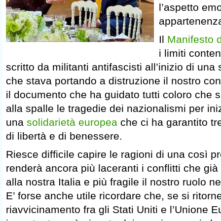
l’aspetto emo
appartenenza
Il
Manifesto 
i limiti cont
scritto da militanti antifascisti all’inizio di u
che stava portando a distruzione il nostro cont
il documento che ha guidato tutti coloro che s
alla spalle le tragedie dei nazionalismi per ini
una
solidarietà europea
che ci ha garantito tr
di libertà e di benessere.
Riesce difficile capire le ragioni di una così p
renderà ancora più laceranti i conflitti che gi
alla nostra Italia e più fragile il nostro ruolo n
E’ forse anche utile ricordare che, se si ritor
riavvicinamento fra gli Stati Uniti e l’Unione E