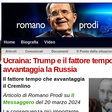
Home
Biografia
Video
Articoli
Comunicati
Documenti
Il Punto della situazio
Ucraina: Trump e il fattore temp
avvantaggia la Russia
Il fattore tempo che avvantaggia
il Cremlino
Articolo di Romano Prodi su
Il
Messaggero
del 20 marzo 2024
La conseguenza più importante