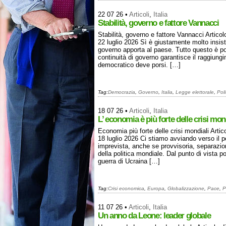
22 07 26
•
Articoli
,
Italia
Stabilità, governo e fattore Vannacci
Stabilità, governo e fattore Vannacci Artic
22 luglio 2026 Sì è giustamente molto insisti
governo apporta al paese. Tutto questo è po
continuità di governo garantisce il raggiung
democratico deve porsi. […]
Tag:
Democrazia
,
Governo
,
Italia
,
Legge elettorale
,
Poli
18 07 26
•
Articoli
,
Italia
L’ economia è più forte delle crisi mon
Economia più forte delle crisi mondiali Art
18 luglio 2026 Ci stiamo avviando verso il p
imprevista, anche se provvisoria, separazi
della politica mondiale. Dal punto di vista 
guerra di Ucraina […]
Tag:
Crisi economica
,
Europa
,
Globalizzazione
,
Pace
,
P
11 07 26
•
Articoli
,
Italia
Un anno da Leone: leader globale