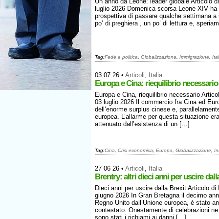
Un anno da Leone: leader globale Articolo 
luglio 2026 Domenica scorsa Leone XIV ha ma
prospettiva di passare qualche settimana a 
po’ di preghiera , un po’ di lettura e, speria
Tag:
Fede e politica
,
Globalizzazione
,
Immigrazione
,
Ita
03 07 26
•
Articoli
,
Italia
Europa e Cina: riequilibrio necessario
Europa e Cina, riequilibrio necessario Arti
03 luglio 2026 Il commercio fra Cina ed Eur
dell’enorme surplus cinese e, parallelamente
europea. L’allarme per questa situazione e
attenuato dall’esistenza di un […]
Tag:
Cina
,
Crisi economica
,
Europa
,
Globalizzazione
,
In
27 06 26
•
Articoli
,
Italia
Brentry: altri dieci anni per uscire dall
Dieci anni per uscire dalla Brexit Articolo 
giugno 2026 In Gran Bretagna il decimo annive
Regno Unito dall’Unione europea, è stato a
contestato. Onestamente di celebrazioni ne
sono stati i richiami ai danni […]