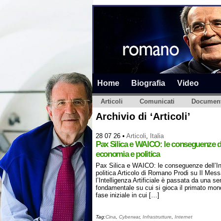
Home
Biografia
Video
Articoli
Comunicati
Document
Archivio di ‘Articoli’
28 07 26
•
Articoli
,
Italia
Pax Silica e WAICO: le conseguenze dell
economia e politica
Pax Silica e WAICO: le conseguenze dell’Int
politica Articolo di Romano Prodi su Il Mess
l’Intelligenza Artificiale è passata da una se
fondamentale su cui si gioca il primato mo
fase iniziale in cui […]
Tag:
Cina
,
Cyberwar
,
Infrastrutture
,
Internet