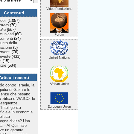
Video Fondazione
Contenuti
icoli
(1.057)
stero
(70)
talia
(987)
municati
(60)
Forum
cumenti
(24)
Punto della
uazione
(3)
erventi
(76)
erviste
(433)
United Nations
ri
(15)
izie
(584)
Articoli recenti
African Union
dio contro Israele, la
gedia di Gaza e le
senze che pesano
 Silica e WAICO: le
nseguenze
European Union
l’Intelligenza
ificiale in economia
olitica
ogna divisa? Una
lia – Al Quirinale
ve un garante