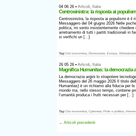
04 06 26
•
Articoli
,
Italia
Centrosinistra: la risposta ai populism
Centrosinistra, la risposta ai populismi è il
Messaggero del 04 giugno 2026 Nelle poche o
politica, mi sento insistentemente chieder
arretramento di tutti i partiti tradizionali in
si verifichi un […]
Tag:
Crisi economica
,
Democrazia
,
Europa
,
Globalizzaz
26 05 26
•
Articoli
,
Italia
Magnifica Humanitas: la democrazia ar
La democrazia argini lo strapotere tecnologi
Messaggero del 26 maggio 2026 Il titolo del
Humanitas) è un richiamo alla fiducia per 
mondo ma, nello stesso tempo, contiene pro
l’umanità produca i frutti necessari per […]
Tag:
Crisi economica
,
Cyberwar
,
Fede e politica
,
Interne
← Articoli precedenti