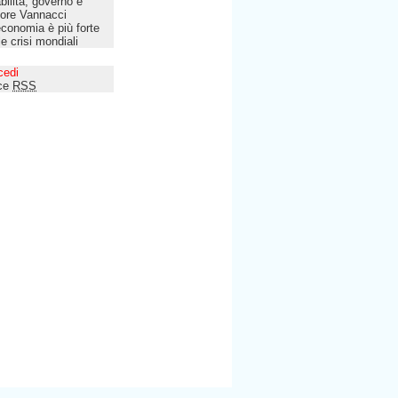
bilità, governo e
tore Vannacci
economia è più forte
le crisi mondiali
cedi
ce
RSS