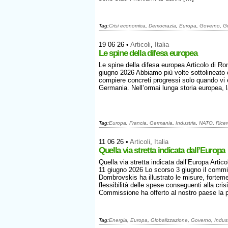
Tag:
Crisi economica
,
Democrazia
,
Europa
,
Governo
,
G
19 06 26
•
Articoli
,
Italia
Le spine della difesa europea
Le spine della difesa europea Articolo di R
giugno 2026 Abbiamo più volte sottolineato c
compiere concreti progressi solo quando vi 
Germania. Nell’ormai lunga storia europea, 
Tag:
Europa
,
Francia
,
Germania
,
Industria
,
NATO
,
Rice
11 06 26
•
Articoli
,
Italia
Quella via stretta indicata dall’Europa
Quella via stretta indicata dall’Europa Arti
11 giugno 2026 Lo scorso 3 giugno il commi
Dombrovskis ha illustrato le misure, fortemen
flessibilità delle spese conseguenti alla cri
Commissione ha offerto al nostro paese la p
Tag:
Energia
,
Europa
,
Globalizzazione
,
Governo
,
Indust