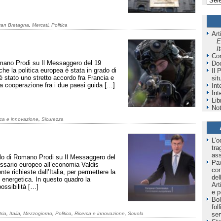
ran Bretagna
,
Mercati
,
Politica
Art
E
I
Co
omano Prodi su Il Messaggero del 19
Do
he la politica europea è stata in grado di
Il 
è stato uno stretto accordo fra Francia e
sit
la cooperazione fra i due paesi guida […]
Int
Int
Lib
Not
rca e innovazione
,
Sicurezza
L’o
tra
as
colo di Romano Prodi su Il Messaggero del
Pax
ssario europeo all’economia Valdis
co
te richieste dall’Italia, per permettere la
del
si energetica. In questo quadro la
Art
ossibilità […]
e p
Bol
fol
ria
,
Italia
,
Mezzogiorno
,
Politica
,
Ricerca e innovazione
,
Scuola
ser