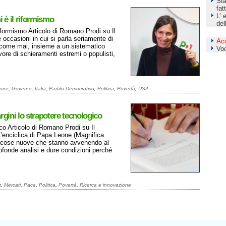
Sta
fat
L’ 
i è il riformismo
del
 riformismo Articolo di Romano Prodi su Il
ccasioni in cui si parla seriamente di
Ac
e come mai, insieme a un sistematico
Vo
 favore di schieramenti estremi o populisti,
ione
,
Governo
,
Italia
,
Partito Democratico
,
Politica
,
Povertà
,
USA
gini lo strapotere tecnologico
co Articolo di Romano Prodi su Il
l’enciclica di Papa Leone (Magnifica
le cose nuove che stanno avvenendo al
fonde analisi e dure condizioni perché
t
,
Mercati
,
Pace
,
Politica
,
Povertà
,
Ricerca e innovazione