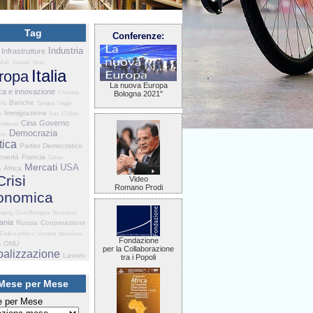
Tag
Conferenze:
Industria
Infrastrutture
Mali
Giovani
Siria
Italia
ropa
La nuova Europa
ca e innovazione
L'Unione
Bologna 2021"
Banche
ità
Spagna
Legge
Immigrazione
e
Iran
L'Ulivo
Cina
Governo
Internet
Democrazia
smo
tica
Partito Democratico
overtà
Francia
Salute
Mercati
USA
Africa
a
Crisi
Video
Romano Prodi
onomica
eping
Gran Bretagna
Sicurezza
ania
Russia
Cooperazione
Fede e politica
Ucraina
Istruzione
Fondazione
ONU
e
per la Collaborazione
balizzazione
Lavoro
tra i Popoli
Mese per Mese
 per Mese