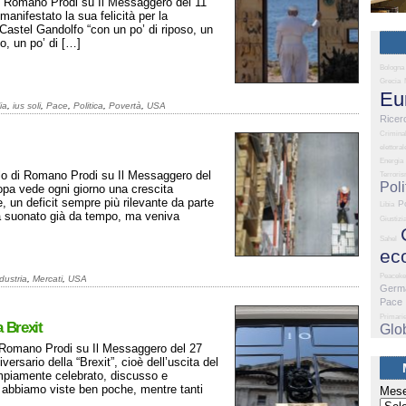
di Romano Prodi su Il Messaggero del 11
nifestato la sua felicità per la
Castel Gandolfo “con un po’ di riposo, un
mo, un po’ di […]
Bologna
Grecia
Eu
lia
,
ius soli
,
Pace
,
Politica
,
Povertà
,
USA
Ricer
Criminal
elettoral
Energia
colo di Romano Prodi su Il Messaggero del
Terrori
Poli
opa vede ogni giorno una crescita
, un deficit sempre più rilevante da parte
P
Libia
ra suonato già da tempo, ma veniva
Giustizi
Sahel
ec
Peaceke
dustria
,
Mercati
,
USA
Germ
Pace
Primari
a Brexit
Glo
di Romano Prodi su Il Messaggero del 27
rsario della “Brexit”, cioè dell’uscita del
mpiamente celebrato, discusso e
 abbiamo viste ben poche, mentre tanti
Mese