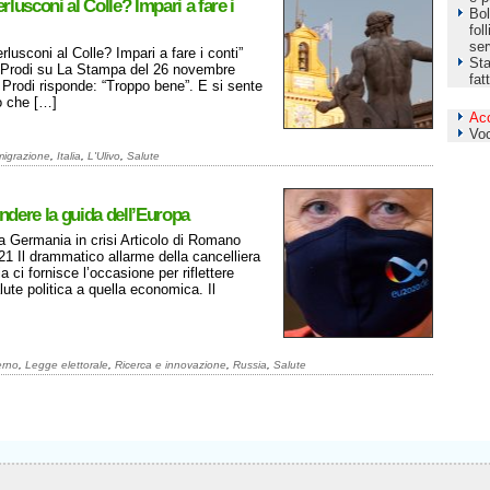
erlusconi al Colle? Impari a fare i
Bol
fol
ser
erlusconi al Colle? Impari a fare i conti”
Sta
 Prodi su La Stampa del 26 novembre
fat
Prodi risponde: “Troppo bene”. E si sente
ro che […]
Ac
Vo
migrazione
,
Italia
,
L'Ulivo
,
Salute
ndere la guida dell’Europa
la Germania in crisi Articolo di Romano
1 Il drammatico allarme della cancelliera
 ci fornisce l’occasione per riflettere
alute politica a quella economica. Il
rno
,
Legge elettorale
,
Ricerca e innovazione
,
Russia
,
Salute