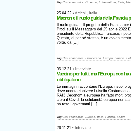
Tag:
Crisi economica
,
Governo
,
Infrastrutture
,
Italia
,
Mez
25 04 22
•
Articoli
,
Italia
Macron e il ruolo guida della Francia pe
Il ruolo-guida – Il progetto della Francia per
Prodi su Il Messaggero del 25 aprile 2022 
presidente della Repubblica francese, ripet
Questo, di per sé stesso, è un avvenimento d
volta, da […]
Tag:
Crisi economica
,
Democrazia
,
Europa
,
Francia
,
Pol
03 12 21
•
Interviste
Vaccino per tutti, ma l’Europa non ha 
obbligatorio
Le immagini raccontano l’Europa, i suoi pro
deve ancora risolvere Luisella Costamagna 
RAI3 L’economia europea ha fatto molti prog
c’era il Covid, la solidarietà europea non
ha reso i governanti […]
Tag:
Crisi economica
,
Europa
,
Italia
,
Politica
,
Salute
26 11 21
•
Interviste