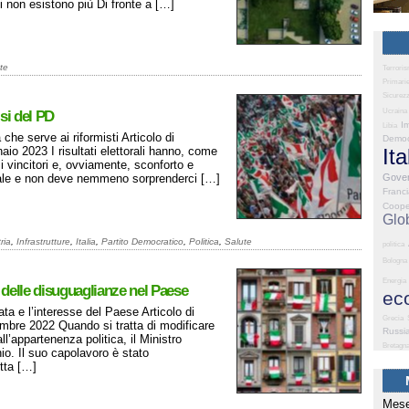
ni non esistono più Di fronte a […]
te
Terrori
Primari
Sicurez
Ucraina
si del PD
I
Libia
che serve ai riformisti Articolo di
Democ
o 2023 I risultati elettorali hanno, come
Ita
i vincitori e, ovviamente, sconforto e
ormale e non deve nemmeno sorprenderci […]
Gove
Franc
Coope
Glo
ria
,
Infrastrutture
,
Italia
,
Partito Democratico
,
Politica
,
Salute
politica
Bologna
Energia
 delle disuguaglianze nel Paese
ec
ata e l’interesse del Paese Articolo di
Grecia
bre 2022 Quando si tratta di modificare
Russi
ll’appartenenza politica, il Ministro
Bretagn
io. Il suo capolavoro è stato
itta […]
Mese