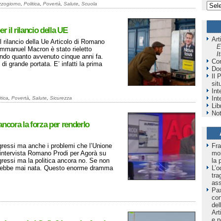
zogiorno
,
Politica
,
Povertà
,
Salute
,
Scuola
r il rilancio della UE
Art
 il rilancio della Ue Articolo di Romano
E
Emmanuel Macron è stato rieletto
I
endo quanto avvenuto cinque anni fa.
Co
i grande portata. E’ infatti la prima
Do
Il 
sit
Int
Int
itica
,
Povertà
,
Salute
,
Sicurezza
Lib
Not
ancora la forza per renderlo
gressi ma anche i problemi che l’Unione
Fra
intervista Romano Prodi per Agorà su
mol
ressi ma la politica ancora no. Se non
la 
 sarebbe mai nata. Questo enorme dramma
L’o
tra
as
Pax
co
del
Art
e p