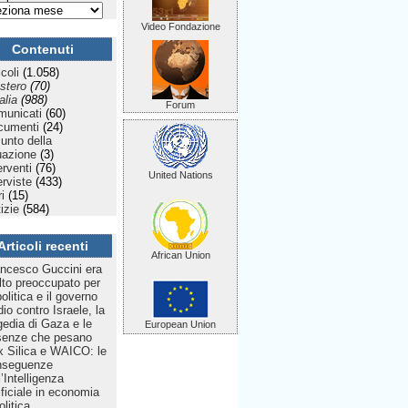
Video Fondazione
Contenuti
icoli
(1.058)
stero
(70)
talia
(988)
Forum
municati
(60)
cumenti
(24)
Punto della
uazione
(3)
erventi
(76)
United Nations
erviste
(433)
ri
(15)
izie
(584)
Articoli recenti
African Union
ncesco Guccini era
to preoccupato per
politica e il governo
dio contro Israele, la
gedia di Gaza e le
European Union
senze che pesano
 Silica e WAICO: le
nseguenze
l’Intelligenza
ificiale in economia
olitica