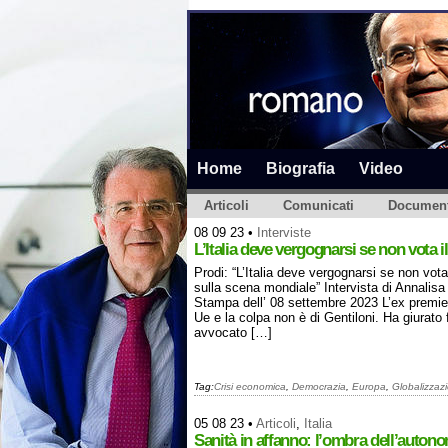
Home
Biografia
Video
Articoli
Comunicati
Document
08 09 23
•
Interviste
L’Italia deve vergognarsi se non vota i
Prodi: “L’Italia deve vergognarsi se non vot
sulla scena mondiale” Intervista di Annali
Stampa dell’ 08 settembre 2023 L’ex premier
Ue e la colpa non è di Gentiloni. Ha giurato
avvocato […]
Tag:
Crisi economica
,
Democrazia
,
Europa
,
Globalizzaz
05 08 23
•
Articoli
,
Italia
Sanità in affanno: l’ombra dell’autonomi