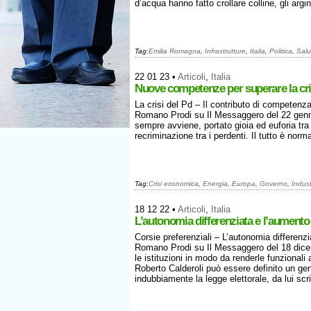
d’acqua hanno fatto crollare colline, gli argi
Tag:
Emilia Romagna
,
Infrastrutture
,
Italia
,
Politica
,
Salu
22 01 23
•
Articoli
,
Italia
Nuove competenze per superare la cri
La crisi del Pd – Il contributo di competenza 
Romano Prodi su Il Messaggero del 22 gennai
sempre avviene, portato gioia ed euforia tra 
recriminazione tra i perdenti. Il tutto è n
Tag:
Crisi economica
,
Energia
,
Europa
,
Governo
,
Indust
18 12 22
•
Articoli
,
Italia
L’autonomia differenziata e l’aumento
Corsie preferenziali – L’autonomia differenzi
Romano Prodi su Il Messaggero del 18 dicem
le istituzioni in modo da renderle funzionali a
Roberto Calderoli può essere definito un gen
indubbiamente la legge elettorale, da lui scr