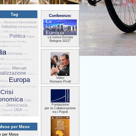
Tag
Conferenze:
Ricerca e innovazione
smo
Industria
Infrastrutture
e
ONU
za
Spagna
Istruzione
Politica
Pace
La nuova Europa
Internet
Bologna 2021"
mmigrazione
Partito
ratico
Criminalità
lia
Germania
Iran
rno
Giovani
Salute
Giustizia
ia
Peacekeeping
Siria
Mercati
razione
balizzazione
Fede e
Europa
Video
Africa
Romano Prodi
Banche
L'Unione
L'Ulivo
Mali
Crisi
onomica
Cina
Fondazione
Democrazia
Sahel
per la Collaborazione
USA
a
Povertà
Gran
tra i Popoli
Lavoro
a
Legge elettorale
Mese per Mese
 per Mese