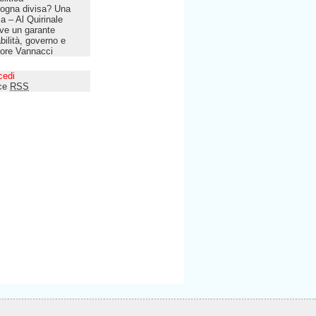
ogna divisa? Una
lia – Al Quirinale
ve un garante
bilità, governo e
tore Vannacci
cedi
ce
RSS