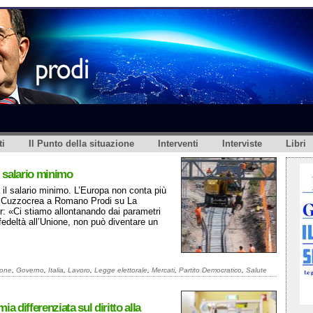
i
Il Punto della situazione
Interventi
Interviste
Libri
l salario minimo
a il salario minimo. L’Europa non conta più
sa Cuzzocrea a Romano Prodi su La
: «Ci stiamo allontanando dai parametri
 fedeltà all’Unione, non può diventare un
ione
,
Governo
,
Italia
,
Lavoro
,
Legge elettorale
,
Mercati
,
Partito Democratico
,
Salute
a differenziata sul diritto alla