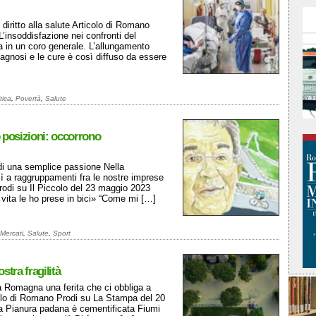
diritto alla salute Articolo di Romano
’insoddisfazione nei confronti del
a in un coro generale. L’allungamento
diagnosi e le cure è così diffuso da essere
tica
,
Povertà
,
Salute
 posizioni: occorrono
 di una semplice passione Nella
Sì a raggruppamenti fra le nostre imprese
rodi su Il Piccolo del 23 maggio 2023
a vita le ho prese in bici» “Come mi […]
Mercati
,
Salute
,
Sport
tra fragilità
ia Romagna una ferita che ci obbliga a
colo di Romano Prodi su La Stampa del 20
a Pianura padana è cementificata Fiumi