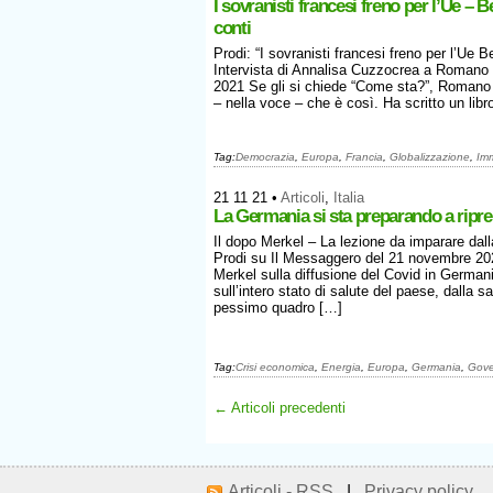
I sovranisti francesi freno per l’Ue – B
conti
Prodi: “I sovranisti francesi freno per l’Ue B
Intervista di Annalisa Cuzzocrea a Romano
2021 Se gli si chiede “Come sta?”, Romano 
– nella voce – che è così. Ha scritto un lib
Tag:
Democrazia
,
Europa
,
Francia
,
Globalizzazione
,
Im
21 11 21
•
Articoli
,
Italia
La Germania si sta preparando a ripre
Il dopo Merkel – La lezione da imparare dal
Prodi su Il Messaggero del 21 novembre 202
Merkel sulla diffusione del Covid in Germania
sull’intero stato di salute del paese, dalla s
pessimo quadro […]
Tag:
Crisi economica
,
Energia
,
Europa
,
Germania
,
Gove
← Articoli precedenti
Articoli - RSS
|
Privacy policy