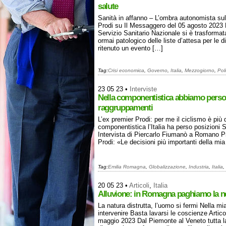
salute
Sanità in affanno – L’ombra autonomista sul 
Prodi su Il Messaggero del 05 agosto 2023 L
Servizio Sanitario Nazionale si è trasformat
ormai patologico delle liste d’attesa per le 
ritenuto un evento […]
Tag:
Crisi economica
,
Governo
,
Italia
,
Mezzogiorno
,
Poli
23 05 23
•
Interviste
Nella componentistica abbiamo perso
raggruppamenti
L’ex premier Prodi: per me il ciclismo è più
componentistica l’Italia ha perso posizioni 
Intervista di Piercarlo Fiumanò a Romano P
Prodi: «Le decisioni più importanti della mi
Tag:
Emilia Romagna
,
Globalizzazione
,
Industria
,
Italia
,
20 05 23
•
Articoli
,
Italia
Alluvione: in Romagna paghiamo la nos
La natura distrutta, l’uomo si fermi Nella m
intervenire Basta lavarsi le coscienze Arti
maggio 2023 Dal Piemonte al Veneto tutta l