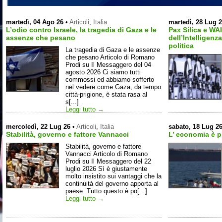
martedì, 04 Ago 26
•
Articoli
,
Italia
martedì, 28 Lug 
L’odio contro Israele, la tragedia di Gaza e le
Pax Silica e W
assenze che pesano
dell’Intelligenz
politica
La tragedia di Gaza e le assenze
che pesano Articolo di Romano
Prodi su Il Messaggero del 04
agosto 2026 Ci siamo tutti
commossi ed abbiamo sofferto
nel vedere come Gaza, da tempo
città-prigione, è stata rasa al
s[...]
Leggi tutto →
mercoledì, 22 Lug 26
•
Articoli
,
Italia
sabato, 18 Lug 2
Stabilità, governo e fattore Vannacci
L’ economia è pi
Stabilità, governo e fattore
Vannacci Articolo di Romano
Prodi su Il Messaggero del 22
luglio 2026 Sì è giustamente
molto insistito sui vantaggi che la
continuità del governo apporta al
paese. Tutto questo è po[...]
Leggi tutto →