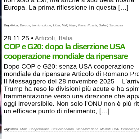
Europa. La prima riflessione in questa […]
Tag:
Africa
,
Europa
,
Immigrazione
,
Libia
,
Mali
,
Niger
,
Pace
,
Russia
,
Sahel
,
Sicurezza
28 11 25
•
Articoli
,
Italia
COP e G20: dopo la diserzione USA
cooperazione mondiale da ripensare
Dopo COP e G20: senza USA cooperazione
mondiale da ripensare Articolo di Romano Pr
Il Messaggero del 28 novembre 2025 L’arriv
Trump ha reso le divisioni più acute e ha spin
frammentazione verso una direzione che app
oggi irreversibile. Non solo l’ONU non è più ri
un efficace punto di riferimento, […]
Tag:
Africa
,
Clima
,
Cooperazione
,
Crisi economica
,
Globalizzazione
,
Mercati
,
ONU
,
Peacekeepi