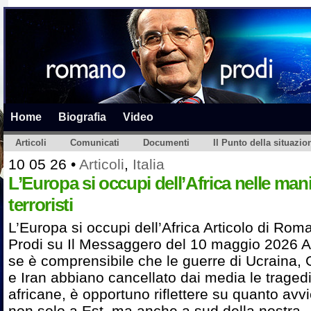
Home
Biografia
Video
Articoli
Comunicati
Documenti
Il Punto della situazio
10 05 26
•
Articoli
,
Italia
L’Europa si occupi dell’Africa nelle mani
terroristi
L’Europa si occupi dell’Africa Articolo di Rom
Prodi su Il Messaggero del 10 maggio 2026 
se è comprensibile che le guerre di Ucraina,
e Iran abbiano cancellato dai media le traged
africane, è opportuno riflettere su quanto avv
non solo a Est, ma anche a sud della nostra