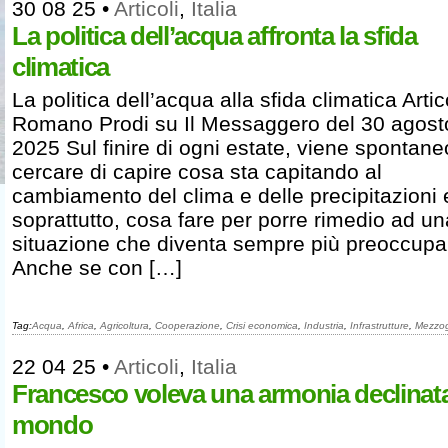
30 08 25
•
Articoli
,
Italia
La politica dell’acqua affronta la sfida
climatica
La politica dell’acqua alla sfida climatica Artic
Romano Prodi su Il Messaggero del 30 agost
2025 Sul finire di ogni estate, viene spontane
cercare di capire cosa sta capitando al
cambiamento del clima e delle precipitazioni 
soprattutto, cosa fare per porre rimedio ad un
situazione che diventa sempre più preoccupa
Anche se con […]
Tag:
Acqua
,
Africa
,
Agricoltura
,
Cooperazione
,
Crisi economica
,
Industria
,
Infrastrutture
,
Mezzog
22 04 25
•
Articoli
,
Italia
Francesco voleva una armonia declinata
mondo