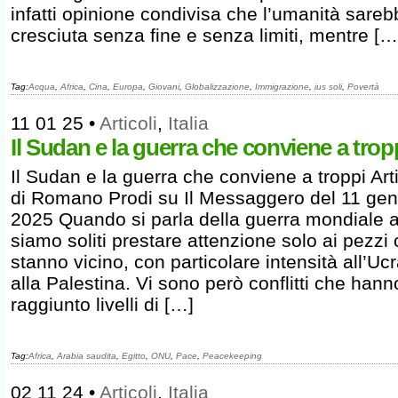
infatti opinione condivisa che l’umanità sare
cresciuta senza fine e senza limiti, mentre […
Tag:
Acqua
,
Africa
,
Cina
,
Europa
,
Giovani
,
Globalizzazione
,
Immigrazione
,
ius soli
,
Povertà
11 01 25
•
Articoli
,
Italia
Il Sudan e la guerra che conviene a trop
Il Sudan e la guerra che conviene a troppi Art
di Romano Prodi su Il Messaggero del 11 ge
2025 Quando si parla della guerra mondiale a
siamo soliti prestare attenzione solo ai pezzi 
stanno vicino, con particolare intensità all’Uc
alla Palestina. Vi sono però conflitti che hann
raggiunto livelli di […]
Tag:
Africa
,
Arabia saudita
,
Egitto
,
ONU
,
Pace
,
Peacekeeping
02 11 24
•
Articoli
,
Italia