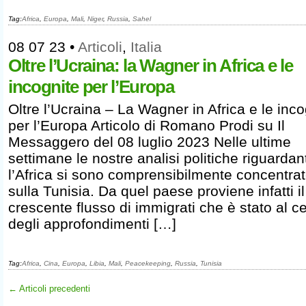
Tag:
Africa
,
Europa
,
Mali
,
Niger
,
Russia
,
Sahel
08 07 23
•
Articoli
,
Italia
Oltre l’Ucraina: la Wagner in Africa e le
incognite per l’Europa
Oltre l’Ucraina – La Wagner in Africa e le inco
per l’Europa Articolo di Romano Prodi su Il
Messaggero del 08 luglio 2023 Nelle ultime
settimane le nostre analisi politiche riguardant
l’Africa si sono comprensibilmente concentra
sulla Tunisia. Da quel paese proviene infatti il
crescente flusso di immigrati che è stato al c
degli approfondimenti […]
Tag:
Africa
,
Cina
,
Europa
,
Libia
,
Mali
,
Peacekeeping
,
Russia
,
Tunisia
← Articoli precedenti