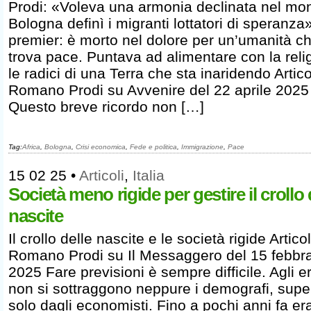
Prodi: «Voleva una armonia declinata nel mo
Bologna definì i migranti lottatori di speranza
premier: è morto nel dolore per un’umanità c
trova pace. Puntava ad alimentare con la reli
le radici di una Terra che sta inaridendo Artico
Romano Prodi su Avvenire del 22 aprile 2025
Questo breve ricordo non […]
Tag:
Africa
,
Bologna
,
Crisi economica
,
Fede e politica
,
Immigrazione
,
Pace
15 02 25
•
Articoli
,
Italia
Società meno rigide per gestire il crollo 
nascite
Il crollo delle nascite e le società rigide Artico
Romano Prodi su Il Messaggero del 15 febbr
2025 Fare previsioni è sempre difficile. Agli er
non si sottraggono neppure i demografi, super
solo dagli economisti. Fino a pochi anni fa er