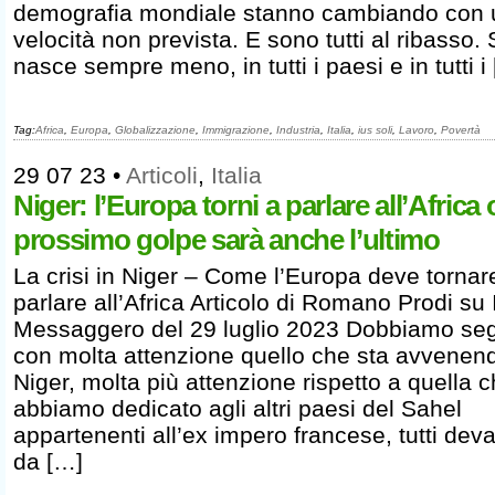
demografia mondiale stanno cambiando con
velocità non prevista. E sono tutti al ribasso. 
nasce sempre meno, in tutti i paesi e in tutti i
Tag:
Africa
,
Europa
,
Globalizzazione
,
Immigrazione
,
Industria
,
Italia
,
ius soli
,
Lavoro
,
Povertà
29 07 23
•
Articoli
,
Italia
Niger: l’Europa torni a parlare all’Africa o
prossimo golpe sarà anche l’ultimo
La crisi in Niger – Come l’Europa deve tornar
parlare all’Africa Articolo di Romano Prodi su I
Messaggero del 29 luglio 2023 Dobbiamo seg
con molta attenzione quello che sta avvenend
Niger, molta più attenzione rispetto a quella 
abbiamo dedicato agli altri paesi del Sahel
appartenenti all’ex impero francese, tutti deva
da […]