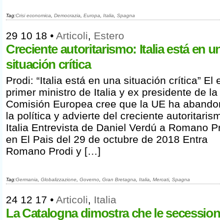
Tag:
Crisi economica
,
Democrazia
,
Europa
,
Italia
,
Spagna
29 10 18
•
Articoli
,
Estero
Creciente autoritarismo: Italia está en u
situación crítica
Prodi: “Italia está en una situación crítica” El 
primer ministro de Italia y ex presidente de la
Comisión Europea cree que la UE ha aband
la política y advierte del creciente autoritari
Italia Entrevista de Daniel Verdú a Romano P
en El Pais del 29 de octubre de 2018 Entra
Romano Prodi y […]
Tag:
Germania
,
Globalizzazione
,
Governo
,
Gran Bretagna
,
Italia
,
Mercati
,
Spagna
24 12 17
•
Articoli
,
Italia
La Catalogna dimostra che le secession