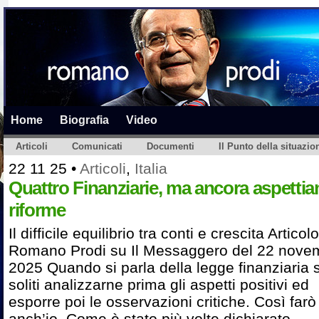
Home
Biografia
Video
Articoli
Comunicati
Documenti
Il Punto della situazio
22 11 25
•
Articoli
,
Italia
Quattro Finanziarie, ma ancora aspettia
riforme
Il difficile equilibrio tra conti e crescita Articolo
Romano Prodi su Il Messaggero del 22 nove
2025 Quando si parla della legge finanziaria s
soliti analizzarne prima gli aspetti positivi ed
esporre poi le osservazioni critiche. Così farò
anch’io. Come è stato più volte dichiarato,