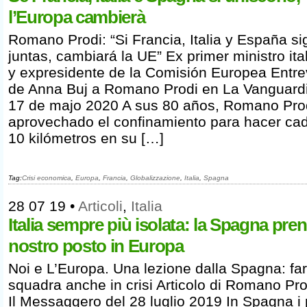
l’Europa cambierà
Romano Prodi: “Si Francia, Italia y España s
juntas, cambiará la UE” Ex primer ministro ita
y expresidente de la Comisión Europea Entre
de Anna Buj a Romano Prodi en La Vanguardi
17 de majo 2020 A sus 80 años, Romano Pro
aprovechado el confinamiento para hacer ca
10 kilómetros en su […]
Tag:
Crisi economica
,
Europa
,
Francia
,
Globalizzazione
,
Italia
,
Spagna
28 07 19
•
Articoli
,
Italia
Italia sempre più isolata: la Spagna pren
nostro posto in Europa
Noi e L’Europa. Una lezione dalla Spagna: fa
squadra anche in crisi Articolo di Romano Pro
Il Messaggero del 28 luglio 2019 In Spagna i p