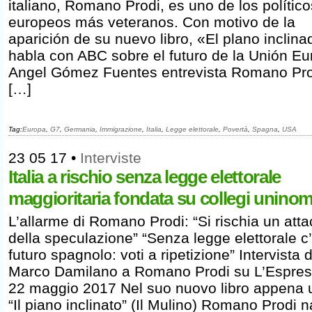
italiano, Romano Prodi, es uno de los político
europeos más veteranos. Con motivo de la
aparición de su nuevo libro, «El plano inclina
habla con ABC sobre el futuro de la Unión E
Angel Gómez Fuentes entrevista Romano Pro
[…]
Tag:
Europa
,
G7
,
Germania
,
Immigrazione
,
Italia
,
Legge elettorale
,
Povertà
,
Spagna
,
USA
23 05 17
•
Interviste
Italia a rischio senza legge elettorale
maggioritaria fondata su collegi uninom
L’allarme di Romano Prodi: “Si rischia un att
della speculazione” “Senza legge elettorale c
futuro spagnolo: voti a ripetizione” Intervista d
Marco Damilano a Romano Prodi su L’Espres
22 maggio 2017 Nel suo nuovo libro appena u
“Il piano inclinato” (Il Mulino) Romano Prodi 