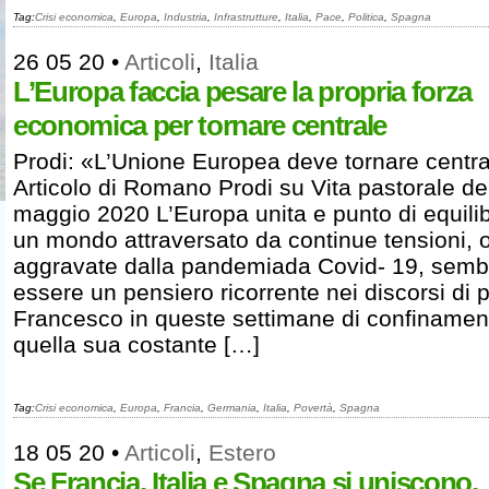
Tag:
Crisi economica
,
Europa
,
Industria
,
Infrastrutture
,
Italia
,
Pace
,
Politica
,
Spagna
26 05 20
•
Articoli
,
Italia
L’Europa faccia pesare la propria forza
economica per tornare centrale
Prodi: «L’Unione Europea deve tornare centr
Articolo di Romano Prodi su Vita pastorale de
maggio 2020 L’Europa unita e punto di equilib
un mondo attraversato da continue tensioni, 
aggravate dalla pandemiada Covid- 19, semb
essere un pensiero ricorrente nei discorsi di 
Francesco in queste settimane di confinamen
quella sua costante […]
Tag:
Crisi economica
,
Europa
,
Francia
,
Germania
,
Italia
,
Povertà
,
Spagna
18 05 20
•
Articoli
,
Estero
Se Francia, Italia e Spagna si uniscono,