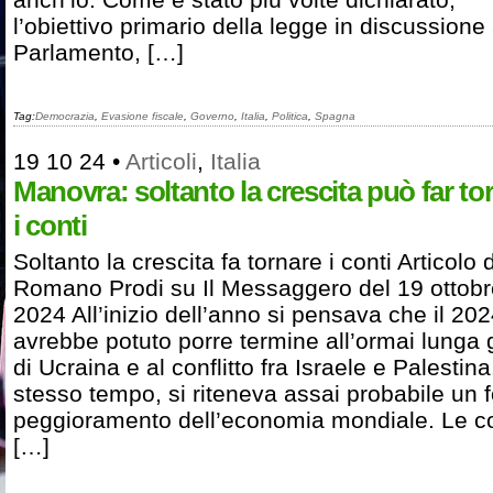
l’obiettivo primario della legge in discussione 
Parlamento, […]
Tag:
Democrazia
,
Evasione fiscale
,
Governo
,
Italia
,
Politica
,
Spagna
19 10 24
•
Articoli
,
Italia
Manovra: soltanto la crescita può far to
i conti
Soltanto la crescita fa tornare i conti Articolo d
Romano Prodi su Il Messaggero del 19 ottobr
2024 All’inizio dell’anno si pensava che il 20
avrebbe potuto porre termine all’ormai lunga 
di Ucraina e al conflitto fra Israele e Palestina
stesso tempo, si riteneva assai probabile un f
peggioramento dell’economia mondiale. Le c
[…]