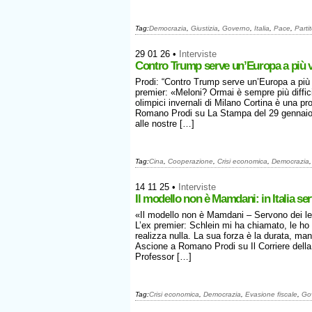
Tag:
Democrazia
,
Giustizia
,
Governo
,
Italia
,
Pace
,
Parti
29 01 26
•
Interviste
Contro Trump serve un’Europa a più ve
Prodi: “Contro Trump serve un’Europa a più 
premier: «Meloni? Ormai è sempre più diffici
olimpici invernali di Milano Cortina è una pr
Romano Prodi su La Stampa del 29 gennaio 
alle nostre […]
Tag:
Cina
,
Cooperazione
,
Crisi economica
,
Democrazia
14 11 25
•
Interviste
Il modello non è Mamdani: in Italia ser
«Il modello non è Mamdani – Servono dei lea
L’ex premier: Schlein mi ha chiamato, le ho
realizza nulla. La sua forza è la durata, man
Ascione a Romano Prodi su Il Corriere del
Professor […]
Tag:
Crisi economica
,
Democrazia
,
Evasione fiscale
,
Go