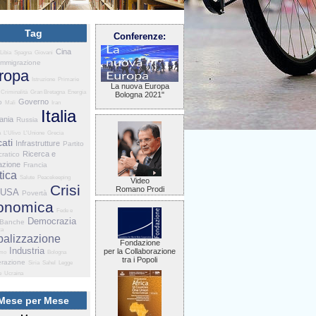
Tag
Conferenze:
Cina
Libia
Spagna
Giovani
Immigrazione
ropa
Istruzione
Primarie
La nuova Europa
Criminalità
Gran Bretagna
Energia
Bologna 2021"
Governo
o
Mali
Iran
Italia
ania
Russia
a
L'Ulivo
L'Unione
Grecia
ati
Infrastrutture
Partito
Ricerca e
ratico
azione
Francia
tica
Salute
Peacekeeping
Video
Crisi
Romano Prodi
USA
Povertà
onomica
Fede e
Democrazia
Banche
za
balizzazione
Fondazione
Industria
per la Collaborazione
smo
Bologna
tra i Popoli
razione
Siria
Sahel
Legge
e
Ucraina
Mese per Mese