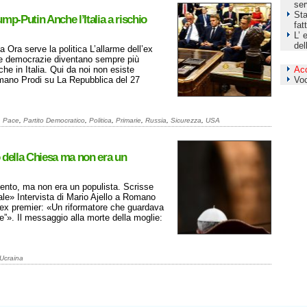
ser
Sta
mp-Putin Anche l’Italia a rischio
fat
L’ 
del
 Ora serve la politica L’allarme dell’ex
Le democrazie diventano sempre più
che in Italia. Qui da noi non esiste
Ac
omano Prodi su La Repubblica del 27
Vo
,
Pace
,
Partito Democratico
,
Politica
,
Primarie
,
Russia
,
Sicurezza
,
USA
 della Chiesa ma non era un
ento, ma non era un populista. Scrisse
ale» Intervista di Mario Ajello a Romano
’ex premier: «Un riformatore che guardava
”». Il messaggio alla morte della moglie:
Ucraina