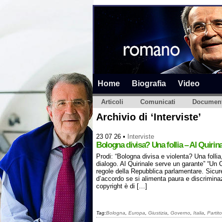
Home
Biografia
Video
Articoli
Comunicati
Document
Archivio di ‘Interviste’
23 07 26
•
Interviste
Bologna divisa? Una follia – Al Quirin
Prodi: “Bologna divisa e violenta? Una follia
dialogo. Al Quirinale serve un garante” “Un 
regole della Repubblica parlamentare. Sicur
d’accordo se si alimenta paura e discriminazi
copyright è di […]
Tag:
Bologna
,
Europa
,
Giustizia
,
Governo
,
Italia
,
Partit