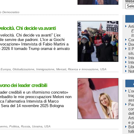
Mese
to Democratico
Art
locità. Chi decide va avanti
E
velocità. Chi decide va avanti” L’ex
I
le servire due padroni. L’Ice ai Giochi
Co
ovocazione» Intervista di Fabio Martini a
Do
2026 Il tornado Trump oramai è arrivato
Il 
sit
Int
Int
Lib
,
Europa
,
Globalizzazione
,
Immigrazione
,
Mercati
,
Ricerca e innovazione
,
USA
Not
vono dei leader credibili
L’o
der credibili e un riformismo concreto»
tra
 ribadito le mie preoccupazioni Meloni non
as
ca l’alternativa Intervista di Marco
Pax
la Sera del 14 novembre 2025 Bologna
co
del
Art
e p
verno
,
Politica
,
Russia
,
Ucraina
,
USA
Bol
fol