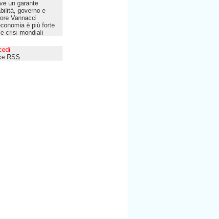
ve un garante
bilità, governo e
tore Vannacci
economia è più forte
le crisi mondiali
cedi
ce
RSS