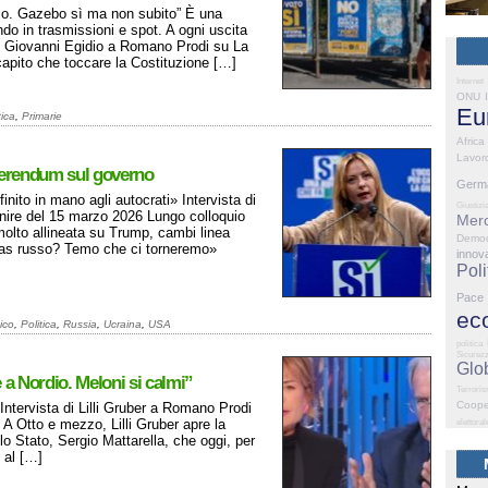
lo. Gazebo sì ma non subito” È una
do in trasmissioni e spot. A ogni uscita
di Giovanni Egidio a Romano Prodi su La
pito che toccare la Costituzione […]
Internet
ONU
Eu
tica
,
Primarie
Africa
Lavor
eferendum sul governo
Germ
nito in mano agli autocrati» Intervista di
Giustizi
ire del 15 marzo 2026 Lungo colloquio
Merc
olto allineata su Trump, cambi linea
Democ
l gas russo? Temo che ci torneremo»
innov
Poli
Pace
ec
ico
,
Politica
,
Russia
,
Ucraina
,
USA
politica
Sicurez
Glo
a Nordio. Meloni si calmi”
Terrori
Coope
 Intervista di Lilli Gruber a Romano Prodi
A Otto e mezzo, Lilli Gruber apre la
elettoral
lo Stato, Sergio Mattarella, che oggi, per
 al […]