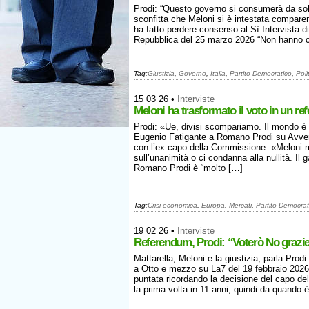
Prodi: “Questo governo si consumerà da so
sconfitta che Meloni si è intestata comparen
ha fatto perdere consenso al Sì Intervista 
Repubblica del 25 marzo 2026 “Non hanno ca
Tag:
Giustizia
,
Governo
,
Italia
,
Partito Democratico
,
Poli
15 03 26
•
Interviste
Meloni ha trasformato il voto in un r
Prodi: «Ue, divisi scompariamo. Il mondo è fi
Eugenio Fatigante a Romano Prodi su Avven
con l’ex capo della Commissione: «Meloni m
sull’unanimità o ci condanna alla nullità. I
Romano Prodi è “molto […]
Tag:
Crisi economica
,
Europa
,
Mercati
,
Partito Democrat
19 02 26
•
Interviste
Referendum, Prodi: “Voterò No grazie 
Mattarella, Meloni e la giustizia, parla Prodi
a Otto e mezzo su La7 del 19 febbraio 2026 
puntata ricordando la decisione del capo del
la prima volta in 11 anni, quindi da quando è