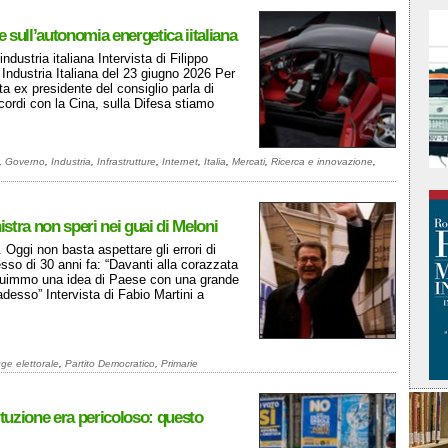
 e sull’autonomia energetica iitaliana
dustria italiana Intervista di Filippo
ndustria Italiana del 23 giugno 2026 Per
a ex presidente del consiglio parla di
cordi con la Cina, sulla Difesa stiamo
,
Governo
,
Industria
,
Infrastrutture
,
Internet
,
Italia
,
Mercati
,
Ricerca e innovazione
,
nistra non speri nei guai di Meloni
. Oggi non basta aspettare gli errori di
esso di 30 anni fa: “Davanti alla corazzata
ruimmo una idea di Paese con una grande
desso” Intervista di Fabio Martini a
ge elettorale
,
Partito Democratico
,
Primarie
tuzione era pericoloso: questo