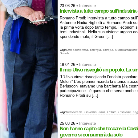
23 06 26
•
Interviste
Intervista a tutto campo sull’industria
Romano Prodi: intervista a tutto campo sull’in
Astone e Nadia Righetti a Romano Prodi su I
la prima volta dopo tanto tempo, l’economist
temi industriali. Nella sua visione urgono ac
spendendo male, il Green […]
Tag:
Crisi economica
,
Energia
,
Europa
,
Globalizzazione
Scuola
19 04 26
•
Interviste
Il mio Ulivo risvegliò un popolo. La si
“L’Ulivo vinse risvegliando l’ondata popolare
Meloni” L’ex premier ricorda la storico succ
Berlusconi eravamo una barchetta Ma cost
partecipazione : è questo che serve anche a
Romano Prodi su […]
Tag:
Democrazia
,
Governo
,
Italia
,
L'Ulivo
,
L'Unione
,
Leg
25 03 26
•
Interviste
Non hanno capito che toccare la Costi
governo si consumerà da solo