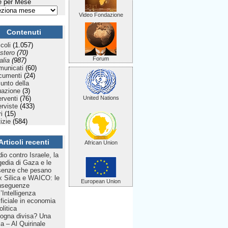
 per Mese
Video Fondazione
Contenuti
icoli
(1.057)
stero
(70)
Forum
talia
(987)
municati
(60)
cumenti
(24)
Punto della
uazione
(3)
erventi
(76)
United Nations
erviste
(433)
ri
(15)
izie
(584)
Articoli recenti
African Union
dio contro Israele, la
gedia di Gaza e le
senze che pesano
 Silica e WAICO: le
European Union
nseguenze
l’Intelligenza
ificiale in economia
olitica
ogna divisa? Una
lia – Al Quirinale