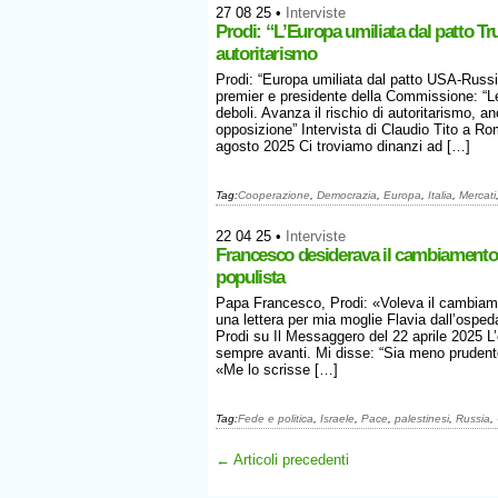
27 08 25
•
Interviste
Prodi: “L’Europa umiliata dal patto Tru
autoritarismo
Prodi: “Europa umiliata dal patto USA-Russia
premier e presidente della Commissione: “
deboli. Avanza il rischio di autoritarismo, an
opposizione” Intervista di Claudio Tito a R
agosto 2025 Ci troviamo dinanzi ad […]
Tag:
Cooperazione
,
Democrazia
,
Europa
,
Italia
,
Mercati
22 04 25
•
Interviste
Francesco desiderava il cambiamento
populista
Papa Francesco, Prodi: «Voleva il cambiam
una lettera per mia moglie Flavia dall’osped
Prodi su Il Messaggero del 22 aprile 2025 L
sempre avanti. Mi disse: “Sia meno prudente
«Me lo scrisse […]
Tag:
Fede e politica
,
Israele
,
Pace
,
palestinesi
,
Russia
,
← Articoli precedenti