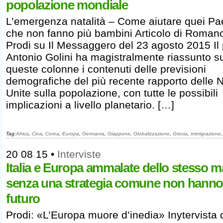
popolazione mondiale
L’emergenza natalità – Come aiutare quei Pa
che non fanno più bambini Articolo di Roman
Prodi su Il Messaggero del 23 agosto 2015 Il 
Antonio Golini ha magistralmente riassunto s
queste colonne i contenuti delle previsioni
demografiche del più recente rapporto delle 
Unite sulla popolazione, con tutte le possibili
implicazioni a livello planetario. […]
Tag:
Africa
,
Cina
,
Corea
,
Europa
,
Germania
,
Giappone
,
Globalizzazione
,
Grecia
,
Immigrazione
20 08 15
•
Interviste
Italia e Europa ammalate dello stesso m
senza una strategia comune non hanno
futuro
Prodi: «L’Europa muore d’inedia» Inytervista 