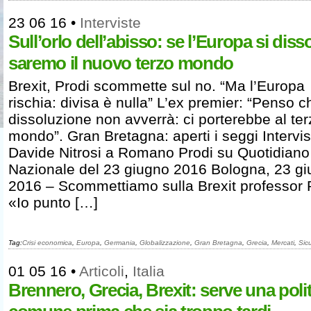
23 06 16
•
Interviste
Sull’orlo dell’abisso: se l’Europa si diss
saremo il nuovo terzo mondo
Brexit, Prodi scommette sul no. “Ma l’Europa
rischia: divisa è nulla” L’ex premier: “Penso c
dissoluzione non avverrà: ci porterebbe al te
mondo”. Gran Bretagna: aperti i seggi Intervis
Davide Nitrosi a Romano Prodi su Quotidiano
Nazionale del 23 giugno 2016 Bologna, 23 g
2016 – Scommettiamo sulla Brexit professor 
«Io punto […]
Tag:
Crisi economica
,
Europa
,
Germania
,
Globalizzazione
,
Gran Bretagna
,
Grecia
,
Mercati
,
Sic
01 05 16
•
Articoli
,
Italia
Brennero, Grecia, Brexit: serve una poli