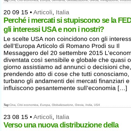
Tag:
Cina
,
Crisi economica
,
Europa
,
Germania
,
Globalizzazione
,
Grecia
,
Immigrazione
,
Infrastru
20 09 15
•
Articoli
,
Italia
Perché i mercati si stupiscono se la FED
gli interessi USA e non i nostri?
Le scelte USA non coincidono con gli interess
dell’Europa Articolo di Romano Prodi su Il
Messaggero del 20 settembre 2015 L’econom
diventata così sensibile e globale che quasi 
giorno assistiamo ad annunci o decisioni che,
prendendo atto di cose che tutti conosciamo,
turbano gli andamenti dei mercati finanziari e
influiscono pesantemente sull’economia […]
Tag:
Cina
,
Crisi economica
,
Europa
,
Globalizzazione
,
Grecia
,
India
,
USA
23 08 15
•
Articoli
,
Italia
Verso una nuova distribuzione della