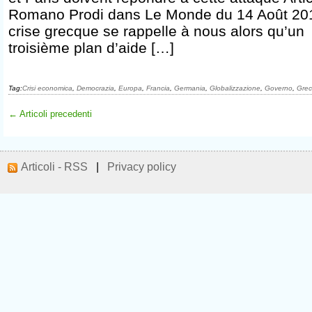
Romano Prodi dans Le Monde du 14 Août 20
crise grecque se rappelle à nous alors qu’un
troisième plan d’aide […]
Tag:
Crisi economica
,
Democrazia
,
Europa
,
Francia
,
Germania
,
Globalizzazione
,
Governo
,
Grec
← Articoli precedenti
Articoli - RSS
|
Privacy policy