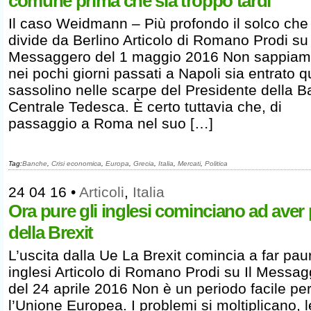
comune prima che sia troppo tardi
Il caso Weidmann – Più profondo il solco che 
divide da Berlino Articolo di Romano Prodi su 
Messaggero del 1 maggio 2016 Non sappiam
nei pochi giorni passati a Napoli sia entrato 
sassolino nelle scarpe del Presidente della 
Centrale Tedesca. È certo tuttavia che, di
passaggio a Roma nel suo […]
Tag:
Banche
,
Crisi economica
,
Europa
,
Grecia
,
Italia
,
Mercati
,
Politica
24 04 16
•
Articoli
,
Italia
Ora pure gli inglesi cominciano ad aver
della Brexit
L’uscita dalla Ue La Brexit comincia a far paur
inglesi Articolo di Romano Prodi su Il Messa
del 24 aprile 2016 Non è un periodo facile pe
l’Unione Europea. I problemi si moltiplicano, l