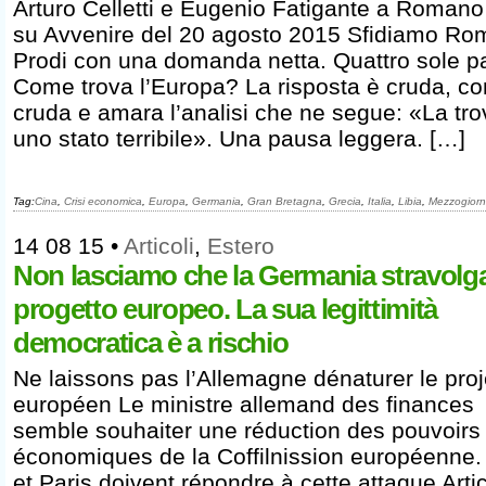
Arturo Celletti e Eugenio Fatigante a Romano
su Avvenire del 20 agosto 2015 Sfidiamo R
Prodi con una domanda netta. Quattro sole pa
Come trova l’Europa? La risposta è cruda, c
cruda e amara l’analisi che ne segue: «La tro
uno stato terribile». Una pausa leggera. […]
Tag:
Cina
,
Crisi economica
,
Europa
,
Germania
,
Gran Bretagna
,
Grecia
,
Italia
,
Libia
,
Mezzogior
14 08 15
•
Articoli
,
Estero
Non lasciamo che la Germania stravolga 
progetto europeo. La sua legittimità
democratica è a rischio
Ne laissons pas l’Allemagne dénaturer le proj
européen Le ministre allemand des finances
semble souhaiter une réduction des pouvoirs
économiques de la Coffilnission européenne
et Paris doivent répondre à cette attaque Arti