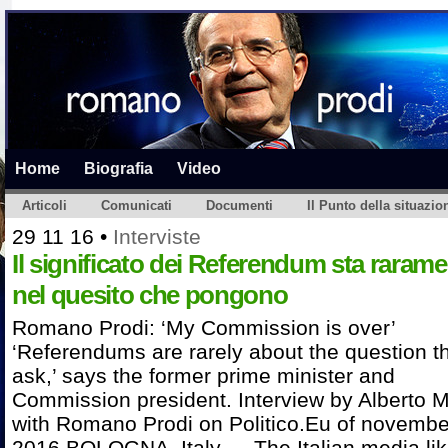
Home
Biografia
Video
Articoli
Comunicati
Documenti
Il Punto della situazio
29 11 16
•
Interviste
Il significato dei Referendum sta raram
nel quesito che pongono
Romano Prodi: ‘My Commission is over’
‘Referendums are rarely about the question t
ask,’ says the former prime minister and
Commission president. Interview by Alberto 
with Romano Prodi on Politico.Eu of novembe
2016 BOLOGNA, Italy — The Italian media lik