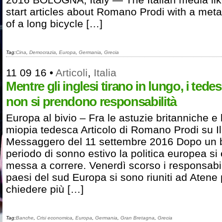
start articles about Romano Prodi with a met
of a long bicycle […]
Tag:
Cina
,
Democrazia
,
Europa
,
Germania
,
Grecia
11 09 16
•
Articoli
,
Italia
Mentre gli inglesi tirano in lungo, i tede
non si prendono responsabilità
Europa al bivio – Fra le astuzie britanniche e 
miopia tedesca Articolo di Romano Prodi su Il
Messaggero del 11 settembre 2016 Dopo un 
periodo di sonno estivo la politica europea si 
messa a correre. Venerdì scorso i responsabil
paesi del sud Europa si sono riuniti ad Atene 
chiedere più […]
Tag:
Banche
,
Crisi economica
,
Europa
,
Germania
,
Gran Bretagna
,
Grecia