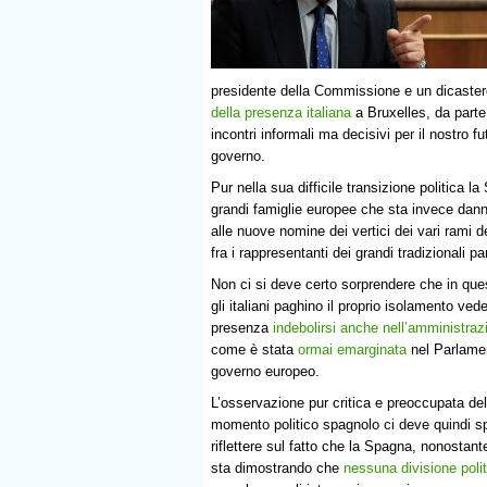
presidente della Commissione e un dicaster
della presenza italiana
a Bruxelles, da parte 
incontri informali ma decisivi per il nostro 
governo.
Pur nella sua difficile transizione politica 
grandi famiglie europee che sta invece dann
alle nuove nomine dei vertici dei vari rami d
fra i rappresentanti dei grandi tradizionali p
Non ci si deve certo sorprendere che in qu
gli italiani paghino il proprio isolamento ved
presenza
indebolirsi anche nell’amministraz
come è stata
ormai emarginata
nel Parlamen
governo europeo.
L’osservazione pur critica e preoccupata dell
momento politico spagnolo ci deve quindi s
riflettere sul fatto che la Spagna, nonostante 
sta dimostrando che
nessuna divisione polit