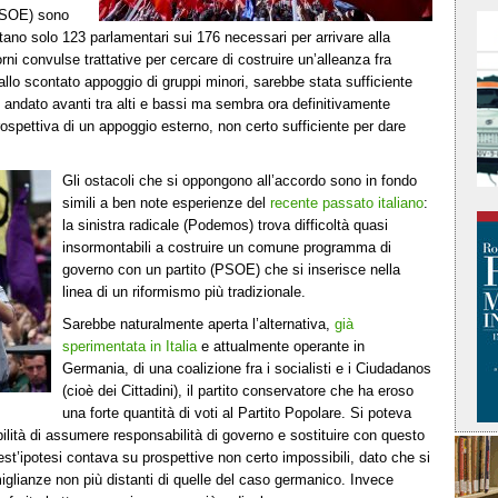
(PSOE) sono
ntano solo 123 parlamentari sui 176 necessari per arrivare alla
ni convulse trattative per cercare di costruire un’alleanza fra
o scontato appoggio di gruppi minori, sarebbe stata sufficiente
 andato avanti tra alti e bassi ma sembra ora definitivamente
rospettiva di un appoggio esterno, non certo sufficiente per dare
Gli ostacoli che si oppongono all’accordo sono in fondo
simili a ben note esperienze del
recente passato italiano
:
la sinistra radicale (Podemos) trova difficoltà quasi
insormontabili a costruire un comune programma di
governo con un partito (PSOE) che si inserisce nella
linea di un riformismo più tradizionale.
Sarebbe naturalmente aperta l’alternativa,
già
sperimentata in Italia
e attualmente operante in
Germania, di una coalizione fra i socialisti e i Ciudadanos
(cioè dei Cittadini), il partito conservatore che ha eroso
una forte quantità di voti al Partito Popolare. Si poteva
ilità di assumere responsabilità di governo e sostituire con questo
uest’ipotesi contava su prospettive non certo impossibili, dato che si
miglianze non più distanti di quelle del caso germanico. Invece