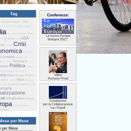
Tag
Conferenze:
Cooperazione
ONU
a
ne
Giovani
Criminalità
Spagna
lia
Siria
Peacekeeping
Grecia
La nuova Europa
USA
Povertà
smo
Mali
Bologna 2021"
Crisi
rno
L'Ulivo
onomica
Ucraina
Germania
Internet
Iran
Ricerca e
he
L'Unione
Politica
azione
Fede e
Gran Bretagna
Sicurezza
tria
Video
Cina
Russia
Partito
Romano Prodi
Pace
ratico
Salute
Bologna
Francia
Lavoro
ettorale
Sahel
crazia
balizzazione
ati
Infrastrutture
Africa
Fondazione
ropa
per la Collaborazione
Primarie
Libia
tra i Popoli
razione
Mese per Mese
 per Mese