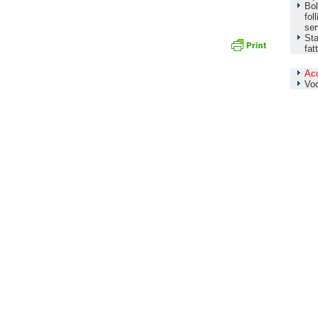
Bol
fol
ser
Sta
fat
Ac
Vo