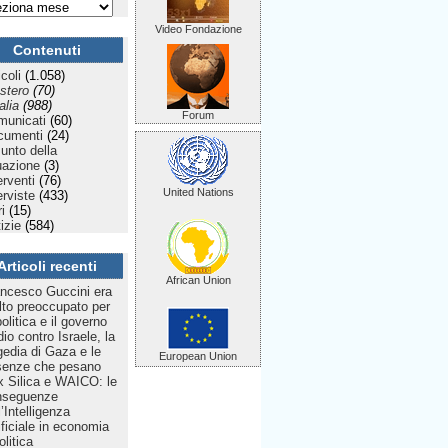
Video Fondazione
Contenuti
icoli
(1.058)
stero
(70)
talia
(988)
Forum
municati
(60)
cumenti
(24)
Punto della
uazione
(3)
erventi
(76)
United Nations
erviste
(433)
ri
(15)
izie
(584)
Articoli recenti
African Union
ncesco Guccini era
to preoccupato per
politica e il governo
dio contro Israele, la
gedia di Gaza e le
European Union
senze che pesano
 Silica e WAICO: le
nseguenze
l’Intelligenza
ificiale in economia
olitica