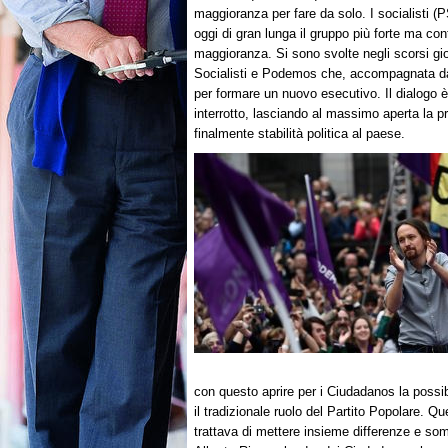
maggioranza per fare da solo. I socialisti 
oggi di gran lunga il gruppo più forte ma co
maggioranza. Si sono svolte negli scorsi gior
Socialisti e Podemos che, accompagnata dall
per formare un nuovo esecutivo. Il dialogo è
interrotto, lasciando al massimo aperta la p
finalmente stabilità politica al paese.
con questo aprire per i Ciudadanos la possib
il tradizionale ruolo del Partito Popolare. Q
trattava di mettere insieme differenze e so