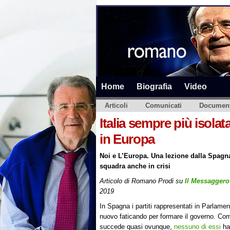
Home
Biografia
Video
Articoli
Comunicati
Document
Italia sempre più isola
in Europa
Noi e L’Europa. Una lezione dalla Spagna
squadra anche in crisi
Articolo di Romano Prodi su
Il Messaggero
2019
In Spagna i partiti rappresentati in Parlame
nuovo faticando per formare il governo. Co
succede quasi ovunque,
nessuno di essi
ha 