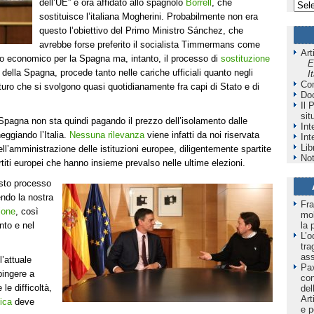
dell’UE” è ora affidato allo spagnolo
Borrell
, che
sostituisce l’italiana Mogherini. Probabilmente non era
questo l’obiettivo del Primo Ministro Sánchez, che
avrebbe forse preferito il socialista Timmermans come
Art
o economico per la Spagna ma, intanto, il processo di
sostituzione
E
della Spagna, procede tanto nelle cariche ufficiali quanto negli
I
Co
futuro che si svolgono quasi quotidianamente fra capi di Stato e di
Do
Il 
sit
la Spagna non sta quindi pagando il prezzo dell’isolamento dalle
Int
eggiando l’Italia.
Nessuna rilevanza
viene infatti da noi riservata
Int
Lib
ell’amministrazione delle istituzioni europee, diligentemente spartite
Not
artiti europei che hanno insieme prevalso nelle ultime elezioni.
esto processo
endo la nostra
Fra
ione
, così
mol
to e nel
la 
L’o
tra
as
’attuale
Pax
pingere a
co
le difficoltà,
del
Art
ica
deve
e p