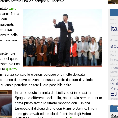
eferito battere una via sempre più radicale.
ntato
Enric
dadanos fino a
, con
Giustizi
Istruzio
esasperati,
Ita
ermanico
avolta dalla
Terrori
acciare tesi
Gove
ec
Energia
2 settembre
Banc
za del quale
innov
ospettiva non
politica
Indus
vuto
quattro
Democ
nni, senza contare le elezioni europee e le molte delicate
Legge el
Demo
è stanca di nuove elezioni e nessun partito dichiara di volerle,
Glo
 su quale potrebbe essere il loro possibile esito.
Merc
Eu
In tutto questo labirinto di obiettivi e di interessi la
Spagna, a differenza dell’Italia, ha tuttavia sempre tenuto
Immig
come punto fermo lo stretto rapporto con l’Unione
Europea e il dialogo diretto con Parigi e Berlino. I frutti
sono già arrivati ed il ruolo di “ministro degli Esteri
Mese