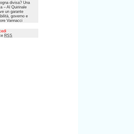
ogna divisa? Una
lia – Al Quirinale
ve un garante
bilità, governo e
tore Vannacci
cedi
ce
RSS