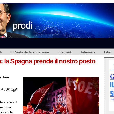
i
Il Punto della situazione
Interventi
Interviste
Libri
ta: la Spagna prende il nostro posto
: fare
del 28 luglio
nto stanno di
me ormai
infatti la