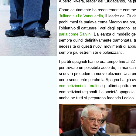
Alberto Rivera, leader dei Ciudadanos, ha pr
Come acutamente ha recentemente comme
Juliana su La Vanguardia
, il leader dei Ciu
pochi mesi fa parlava come Macron ma ora
l’obiettivo di catturare i voti degli spagnoli 
parla come Salvini
. L’alleanza di modello g
sembra quindi definitivamente tramontata, tr
necessità di questi nuovi movimenti di abbr
sempre più estremiste e polarizzanti.
I partiti spagnoli hanno ora tempo fino al 2
per trovare un possibile accordo, in mancan
si dovrà procedere a nuove elezioni. Una pr
certo seducente perché la Spagna ha già a
competizioni elettorali
negli ultimi quattro a
competizioni regionali. La società spagnola 
anche se tutti si preparano facendo i calcoli