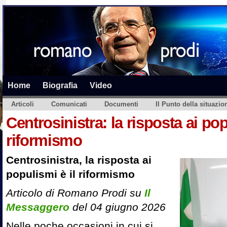
Home
Biografia
Video
Articoli
Comunicati
Documenti
Il Punto della situazio
Centrosinistra: la risposta ai pop
riformismo
Centrosinistra, la risposta ai
populismi è il riformismo
Articolo di Romano Prodi su
Il
Messaggero
del 04 giugno 2026
Nelle poche occasioni in cui si