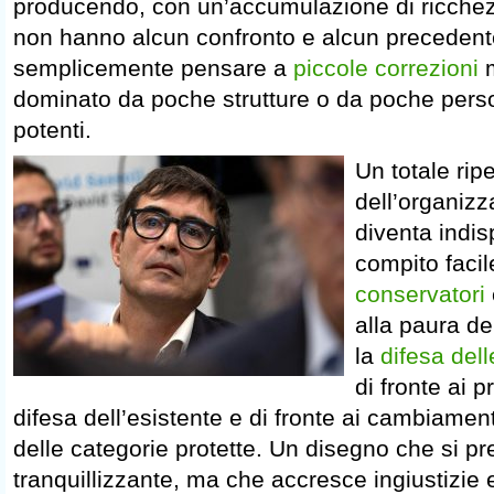
producendo, con un’accumulazione di ricchez
non hanno alcun confronto e alcun precedent
semplicemente pensare a
piccole correzioni
m
dominato da poche strutture o da poche pe
potenti.
Un totale ri
dell’organiz
diventa indi
compito faci
conservatori
alla paura d
la
difesa dell
di fronte ai p
difesa dell’esistente e di fronte ai cambiamenti
delle categorie protette. Un disegno che si p
tranquillizzante, ma che accresce ingiustizie 