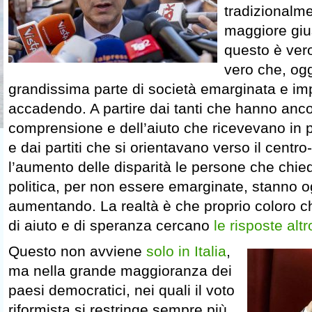
tradizionalm
maggiore gius
questo è vero
vero che, oggi
grandissima parte di società emarginata e im
accadendo. A partire dai tanti che hanno anco
comprensione e dell’aiuto che ricevevano in 
e dai partiti che si orientavano verso il centro
l’aumento delle disparità le persone che chie
politica, per non essere emarginate, stanno o
aumentando. La realtà è che proprio coloro 
di aiuto e di speranza cercano
le risposte alt
Questo non avviene
solo in Italia
,
ma nella grande maggioranza dei
paesi democratici, nei quali il voto
riformista si restringe sempre più,