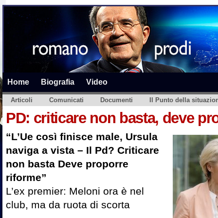
Home
Biografia
Video
Articoli
Comunicati
Documenti
Il Punto della situazio
PD: criticare non basta, deve pr
“L’Ue così finisce male, Ursula
naviga a vista – Il Pd? Criticare
non basta Deve proporre
riforme”
L’ex premier: Meloni ora è nel
club, ma da ruota di scorta