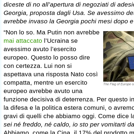
diceste di no all’apertura di negoziati di ade
Georgia, proposta dagli Usa. Se avessimo dett
avrebbe invaso la Georgia pochi mesi dopo e
“Non lo so. Ma Putin non avrebbe
mai attaccato
l’Ucraina se
avessimo avuto l’esercito
europeo. Questo lo posso dire
con certezza. Lui non si
aspettava una risposta Nato così
compatta, mentre un esercito
The Flag of Europe on
europeo avrebbe avuto una
funzione decisiva di deterrenza. Per questo i
la difesa e la politica estera comuni, o avre
gravi di quelli che abbiamo oggi. Come dice la
sei né freddo, né caldo, io sto per vomitarti d
Abbiamo, come la Cina, il 17% del prodotto m