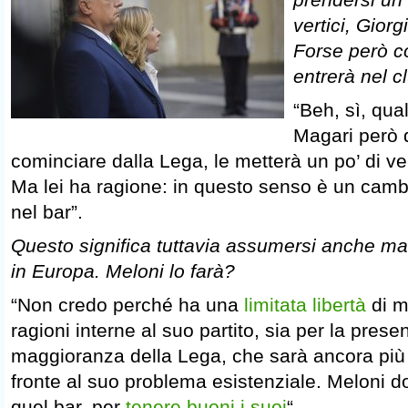
vertici, Gior
Forse però c
entrerà nel c
“Beh, sì, qua
Magari però 
cominciare dalla Lega, le metterà un po’ di ve
Ma lei ha ragione: in questo senso è un camb
nel bar”.
Questo significa tuttavia assumersi anche mag
in Europa. Meloni lo farà?
“Non credo perché ha una
limitata libertà
di m
ragioni interne al suo partito, sia per la pres
maggioranza della Lega, che sarà ancora più
fronte al suo problema esistenziale. Meloni 
quel bar, per
tenere buoni i suoi
“.