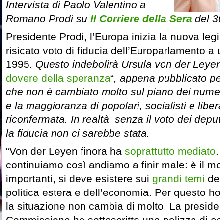
Intervista di Paolo Valentino a
Romano Prodi su
Il Corriere della Sera
del 3
Presidente Prodi, l’Europa inizia la nuova legi
risicato voto di fiducia dell’Europarlamento 
1995.
Questo indebolirà Ursula von der Leyen
dovere della speranza
“
, appena pubblicato per
che non è cambiato molto sul piano dei numeri
e la maggioranza di popolari, socialisti e liber
riconfermata. In realtà, senza il voto dei deput
la fiducia non ci sarebbe stata.
“Von der Leyen finora ha
soprattutto mediato
continuiamo così andiamo a finir male: è il m
importanti, si deve esistere sui
grandi temi
del
politica estera e dell’economia. Per questo ho 
la situazione non cambia di molto. La preside
Commissione ha sottoscritto una polizza di as