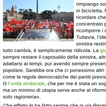
rimpiango so
in bicicletta
ricordare che 
concentrato p
ricomporre i 
Tuttavia, l’i
sinistra rest
tutto cambia, è semplicemente ridicola. La
gi
sempre restare il caposaldo della sinistra, alt
adattarsi ai tempi, pur avendo sempre present
popolare. Sarebbe ora che ci ponessimo altri 
come le regole democratiche dei partiti previs
O
l’unità sindacale
, che per me è stata un so
ma un minimo di utopia serve anche al rifor
solo ragioneria».
Che effetto le ha fatto sentire che in via Rasel