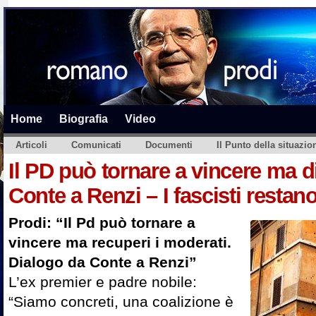
Home
Biografia
Video
Articoli
Comunicati
Documenti
Il Punto della situazio
Il PD può tornare a vincere ma d
Conte a Renzi – I fascisti restano
Prodi: “Il Pd può tornare a
vincere ma recuperi i moderati.
Dialogo da Conte a Renzi”
L’ex premier e padre nobile:
“Siamo concreti, una coalizione è