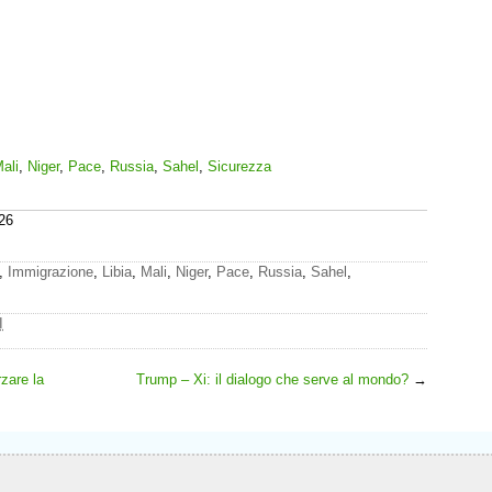
ali
,
Niger
,
Pace
,
Russia
,
Sahel
,
Sicurezza
26
,
Immigrazione
,
Libia
,
Mali
,
Niger
,
Pace
,
Russia
,
Sahel
,
I
rzare la
Trump – Xi: il dialogo che serve al mondo?
→