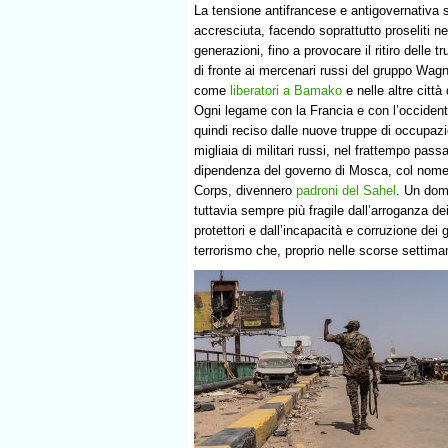
La tensione antifrancese e antigovernativa s
accresciuta, facendo soprattutto proseliti ne
generazioni, fino a provocare il ritiro delle t
di fronte ai mercenari russi del gruppo Wagn
come
liberatori a Bamako
e nelle altre città
Ogni legame con la Francia e con l’occiden
quindi reciso dalle nuove truppe di occupa
migliaia di militari russi, nel frattempo passat
dipendenza del governo di Mosca, col nome 
Corps, divennero
padroni del Sahel
. Un dom
tuttavia sempre più fragile dall’arroganza de
protettori e dall’incapacità e corruzione dei 
terrorismo che, proprio nelle scorse settima