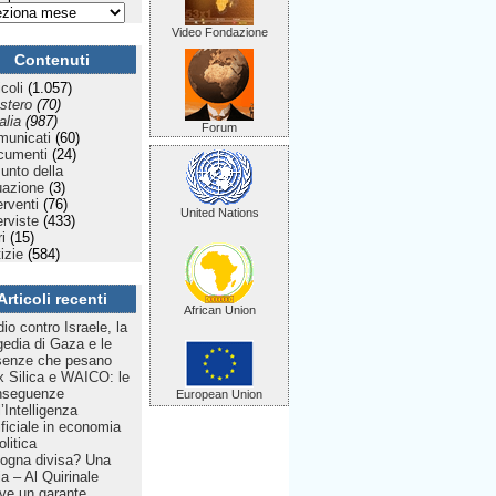
Video Fondazione
Contenuti
icoli
(1.057)
stero
(70)
talia
(987)
Forum
municati
(60)
cumenti
(24)
Punto della
uazione
(3)
erventi
(76)
United Nations
erviste
(433)
ri
(15)
izie
(584)
Articoli recenti
African Union
dio contro Israele, la
gedia di Gaza e le
senze che pesano
 Silica e WAICO: le
nseguenze
European Union
l’Intelligenza
ificiale in economia
olitica
ogna divisa? Una
lia – Al Quirinale
ve un garante