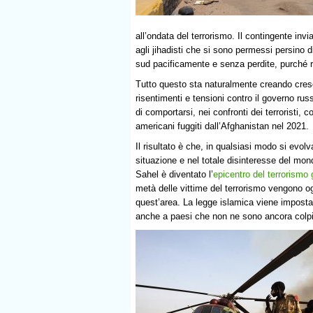
all’ondata del terrorismo. Il contingente in
agli jihadisti che si sono permessi persino di
sud pacificamente e senza perdite, purché 
Tutto questo sta naturalmente creando cres
risentimenti e tensioni contro il governo rus
di comportarsi, nei confronti dei terroristi, c
americani fuggiti dall’Afghanistan nel 2021.
Il risultato è che, in qualsiasi modo si evolv
situazione e nel totale disinteresse del mond
Sahel è diventato l’
epicentro del terrorismo 
metà delle vittime del terrorismo vengono o
quest’area. La legge islamica viene impost
anche a paesi che non ne sono ancora colpit