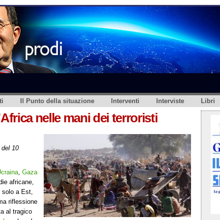
i
Il Punto della situazione
Interventi
Interviste
Libri
Africa nelle mani dei terroristi
del 10
craina
,
Gaza
ie africane,
 solo a Est,
a riflessione
a al tragico