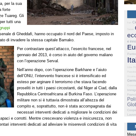
a, per la sua
a forte
ze Tuareg. Gli
per tutti una
Ci
Iran
gruppi
Salute
’arsenale di Gheddafi, hanno occupato il nord del Paese, imposto in
ec
ato di invadere la stessa capitale Bamako.
e inn
Eu
Per contrastare quest’attacco, l’esercito francese, nel
Partit
gennaio del 2013, è corso in aiuto del governo maliano
Ita
con l’operazione Serval.
Libia
Pr
Nell’anno dopo, con l’operazione Barkhane e l’aiuto
Peaceke
dell’ONU, l’intervento francese si è intensificato ed
Ucraina
Germ
esteso per arginare il terrorismo che stava facendo
Criminal
proseliti in tutti i paesi circostanti, dal Niger al Ciad, dalla
Immig
Repubblica Centroafricana al Burkina Faso. L’operazione
Franc
Poli
militare non si è tuttavia dimostrata all’altezza del
Glo
compito e, soprattutto, non è stata accompagnata dai
Coope
necessari interventi dedicati a migliorare le condizioni dei
Lavor
capaci e corrotti. Mentre crescevano violenza e insicurezza, non
ari interventi dedicati ad alleviare le miserevoli condizioni di vita
Mese