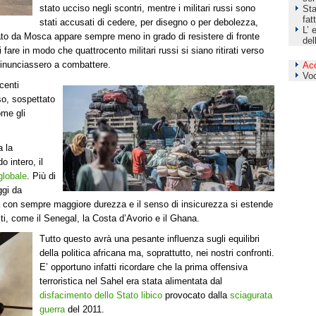
stato ucciso negli scontri, mentre i militari russi sono
Sta
fat
stati accusati di cedere, per disegno o per debolezza,
L’ 
viato da Mosca appare sempre meno in grado di resistere di fronte
del
 fare in modo che quattrocento militari russi si siano ritirati verso
rinunciassero a combattere.
Ac
Vo
centi
so, sospettato
ome gli
a la
o intero, il
globale
. Più di
ggi da
a con sempre maggiore durezza e il senso di insicurezza si estende
i, come il Senegal, la Costa d’Avorio e il Ghana.
Tutto questo avrà una pesante influenza sugli equilibri
della politica africana ma, soprattutto, nei nostri confronti.
E’ opportuno infatti ricordare che la prima offensiva
terroristica nel Sahel era stata alimentata dal
disfacimento dello Stato libico
provocato dalla
sciagurata
guerra
del 2011.