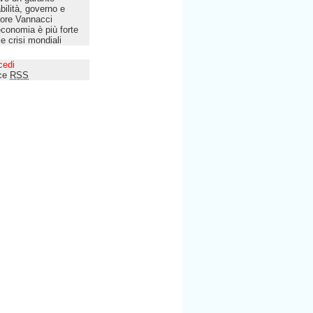
bilità, governo e
tore Vannacci
economia è più forte
le crisi mondiali
cedi
ce
RSS