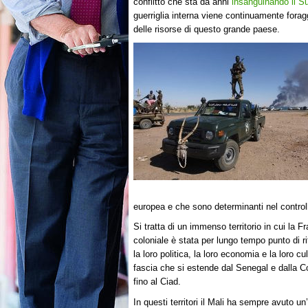
conflitto che sta da anni
insanguinando il S
guerriglia interna viene continuamente foragg
delle risorse di questo grande paese.
europea e che sono determinanti nel contro
Si tratta di un immenso territorio in cui la F
coloniale è stata per lungo tempo punto di r
la loro politica, la loro economia e la loro cu
fascia che si estende dal Senegal e dalla C
fino al Ciad.
In questi territori il Mali ha sempre avuto u