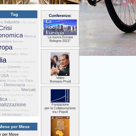
Tag
Conferenze:
Industria
na
Fede e politica
Crisi
onomica
Ricerca
La nuova Europa
Bologna 2021"
ovazione
Banche
ropa
Giovani
Siria
o Democratico
Africa
lia
Gran Bretagna
Terrorismo
Governo
imarie
Energia
Povertà
eping
Istruzione
USA
Sicurezza
Sahel
Video
ania
Pace
Russia
ONU
Romano Prodi
Democrazia
ità
Giustizia
Mercati
razione
L'Unione
ia
Mali
Legge elettorale
Spagna
tica
Internet
balizzazione
Fondazione
per la Collaborazione
razione
L'Ulivo
Bologna
tra i Popoli
Infrastrutture
o
Grecia
Mese per Mese
 per Mese