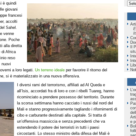
i è quindi
lle giovani
ruppe francesi
er, accolti
Art
 del Sahel.
E
I
te venne
Co
zione. Poche
Do
i alla diretta
Il 
sit
di Africa
Int
inio reso
Int
i nuovi
Lib
Not
governi a loro legati.
Un terreno ideale
per favorire il ritorno del
ne, si è materializzato in una nuova offensiva.
I diversi rami del terrorismo, affiliati ad Al Queda e
L’o
all’Isis, accordati fra di loro e con i ribelli Tuareg, hanno
tra
ricominciato a prendere possesso del territorio. Durante
as
la scorsa settimana hanno cacciato i russi dal nord del
Pax
co
Mali e stanno progressivamente tagliando i rifornimenti di
del
cibo e carburante destinati alla capitale. Si tratta di
Art
un’offensiva massiccia e senza precedenti che va
e p
Bol
estendendo il potere dei terroristi in tutti i paesi
fol
circostanti. Lo stesso ministro della difesa del Mali è
ser