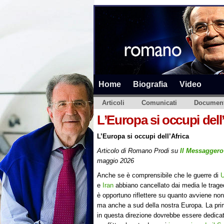
Home
Biografia
Video
Articoli
Comunicati
Document
L’Europa si occupi dell’
L’Europa si occupi dell’Africa
Articolo di Romano Prodi su
Il Messaggero
maggio 2026
Anche se è comprensibile che le guerre di
U
e
Iran
abbiano cancellato dai media le traged
è opportuno riflettere su quanto avviene non
ma anche a sud della nostra Europa. La prim
in questa direzione dovrebbe essere dedicat