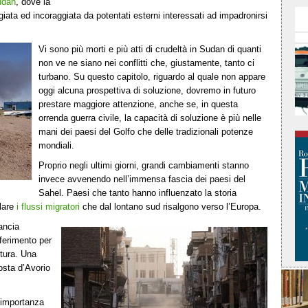
udan
, dove la
iata ed incoraggiata da potentati esterni interessati ad impadronirsi
Vi sono più morti e più atti di crudeltà in Sudan di quanti
non ve ne siano nei conflitti che, giustamente, tanto ci
turbano. Su questo capitolo, riguardo al quale non appare
oggi alcuna prospettiva di soluzione, dovremo in futuro
prestare maggiore attenzione, anche se, in questa
orrenda guerra civile, la capacità di soluzione è più nelle
mani dei paesi del Golfo che delle tradizionali potenze
mondiali.
Proprio negli ultimi giorni, grandi cambiamenti stanno
invece avvenendo nell’immensa fascia dei paesi del
Sahel. Paesi che tanto hanno influenzato la storia
llare
i flussi migratori
che dal lontano sud risalgono verso l’Europa.
rancia
iferimento per
ltura. Una
osta d’Avorio
n’importanza