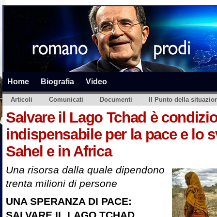
Home
Biografia
Video
Articoli
Comunicati
Documenti
Il Punto della situazio
Salvare il Lago Tchad è condizi
indispensabile per la pace e lo 
Sahel e in Africa
Una risorsa dalla quale dipendono
trenta milioni di persone
UNA SPERANZA DI PACE:
SALVARE IL LAGO TCHAD