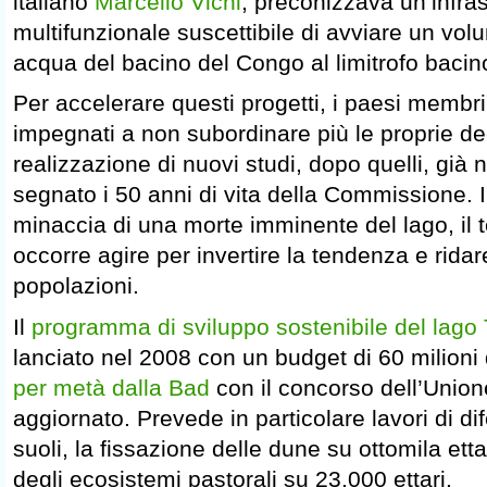
italiano
Marcello Vichi
, preconizzava un’infras
multifunzionale suscettibile di avviare un vo
acqua del bacino del Congo al limitrofo baci
Per accelerare questi progetti, i paesi membri
impegnati a non subordinare più le proprie dec
realizzazione di nuovi studi, dopo quelli, gi
segnato i 50 anni di vita della Commissione. Inf
minaccia di una morte imminente del lago, il 
occorre agire per invertire la tendenza e rida
popolazioni.
Il
programma di sviluppo sostenibile del lago
lanciato nel 2008 con un budget di 60 milioni
per metà dalla Bad
con il concorso dell’Union
aggiornato. Prevede in particolare lavori di d
suoli, la fissazione delle dune su ottomila etta
degli ecosistemi pastorali su 23.000 ettari.