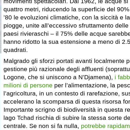
movimenti spettacolari. Dal 1962, le acque s
quattro metri, riducendo la superficie del 90%.
’80 le evoluzioni climatiche, con la siccità e la
piogge, unite all’eccessivo sfruttamento delle
paesi rivieraschi – il 75% delle acque sarebb
hanno ridotto la sua estensione a meno di 2.5
quadrati.
Malgrado gli sforzi portati avanti localmente 
gestione più razionale degli affluenti (soprattut
Logone, che si uniscono a N’Djamena),
i fabb
milioni di persone
per l’alimentazione, la pesc
l’agricoltura, in un contesto di rarefazione, su
accelerano la scomparsa di questa risorsa f
Importante scrigno di biodiversità in questa reg
lago Tchad rischia di subire la stessa sorte de
centrale. Se non si fa nulla,
potrebbe rapidam