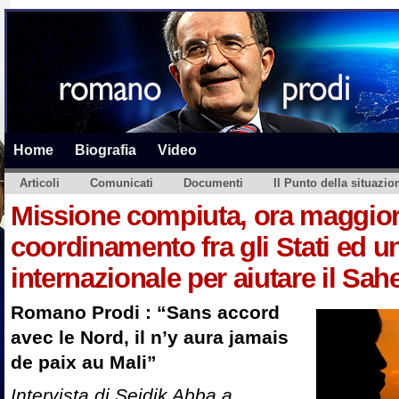
Home
Biografia
Video
Articoli
Comunicati
Documenti
Il Punto della situazio
Missione compiuta, ora maggio
coordinamento fra gli Stati ed u
internazionale per aiutare il Sahe
Romano Prodi : “Sans accord
avec le Nord, il n’y aura jamais
de paix au Mali”
Intervista di Seidik Abba a