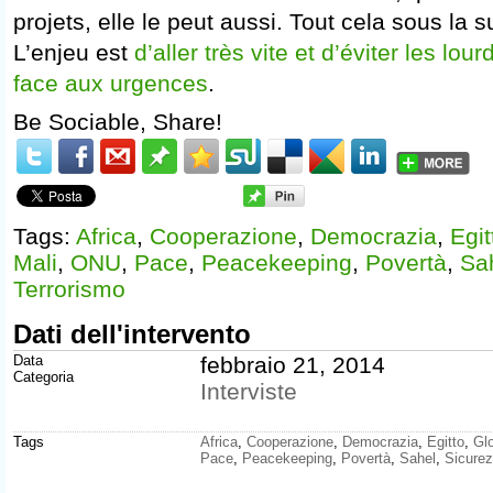
projets, elle le peut aussi. Tout cela sous la 
L’enjeu est
d’aller très vite et d’éviter les lo
face aux urgences
.
Be Sociable, Share!
Tags:
Africa
,
Cooperazione
,
Democrazia
,
Egit
Mali
,
ONU
,
Pace
,
Peacekeeping
,
Povertà
,
Sa
Terrorismo
Dati dell'intervento
Data
febbraio 21, 2014
Categoria
Interviste
Tags
Africa
,
Cooperazione
,
Democrazia
,
Egitto
,
Gl
Pace
,
Peacekeeping
,
Povertà
,
Sahel
,
Sicure