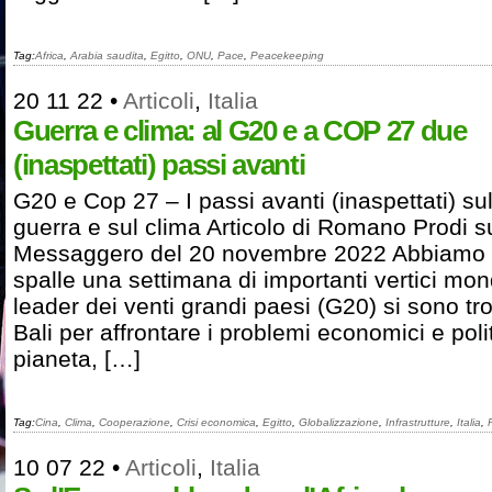
Tag:
Africa
,
Arabia saudita
,
Egitto
,
ONU
,
Pace
,
Peacekeeping
20 11 22
•
Articoli
,
Italia
Guerra e clima: al G20 e a COP 27 due
(inaspettati) passi avanti
G20 e Cop 27 – I passi avanti (inaspettati) sul
guerra e sul clima Articolo di Romano Prodi su
Messaggero del 20 novembre 2022 Abbiamo 
spalle una settimana di importanti vertici mondi
leader dei venti grandi paesi (G20) si sono tro
Bali per affrontare i problemi economici e polit
pianeta, […]
Tag:
Cina
,
Clima
,
Cooperazione
,
Crisi economica
,
Egitto
,
Globalizzazione
,
Infrastrutture
,
Italia
,
10 07 22
•
Articoli
,
Italia