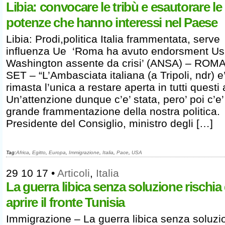
Libia: convocare le tribù e esautorare le
potenze che hanno interessi nel Paese
Libia: Prodi,politica Italia frammentata, serve
influenza Ue ‘Roma ha avuto endorsment Us
Washington assente da crisi’ (ANSA) – ROMA
SET – “L’Ambasciata italiana (a Tripoli, ndr) e
rimasta l’unica a restare aperta in tutti questi 
Un’attenzione dunque c’e’ stata, pero’ poi c’e
grande frammentazione della nostra politica.
Presidente del Consiglio, ministro degli […]
Tag:
Africa
,
Egitto
,
Europa
,
Immigrazione
,
Italia
,
Pace
,
USA
29 10 17
•
Articoli
,
Italia
La guerra libica senza soluzione rischia 
aprire il fronte Tunisia
Immigrazione – La guerra libica senza soluzi