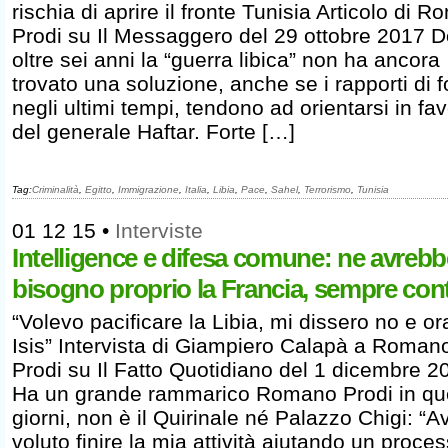
rischia di aprire il fronte Tunisia Articolo di 
Prodi su Il Messaggero del 29 ottobre 2017 
oltre sei anni la “guerra libica” non ha ancora
trovato una soluzione, anche se i rapporti di f
negli ultimi tempi, tendono ad orientarsi in fa
del generale Haftar. Forte […]
Tag:
Criminalità
,
Egitto
,
Immigrazione
,
Italia
,
Libia
,
Pace
,
Sahel
,
Terrorismo
,
Tunisia
01 12 15
•
Interviste
Intelligence e difesa comune: ne avrebb
bisogno proprio la Francia, sempre cont
“Volevo pacificare la Libia, mi dissero no e ora
Isis” Intervista di Giampiero Calapà a Roman
Prodi su Il Fatto Quotidiano del 1 dicembre 2
Ha un grande rammarico Romano Prodi in qu
giorni, non è il Quirinale né Palazzo Chigi: “Av
voluto finire la mia attività aiutando un proces