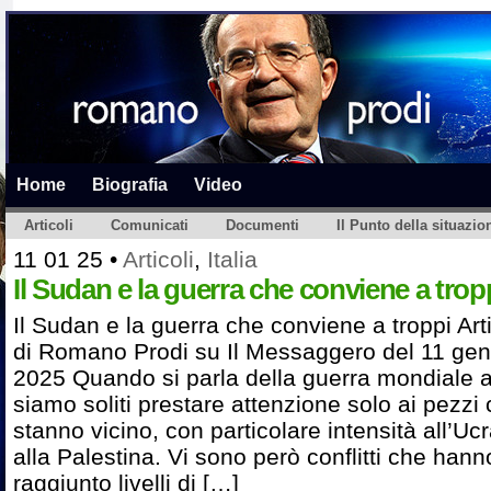
Home
Biografia
Video
Articoli
Comunicati
Documenti
Il Punto della situazio
11 01 25
•
Articoli
,
Italia
Il Sudan e la guerra che conviene a trop
Il Sudan e la guerra che conviene a troppi Art
di Romano Prodi su Il Messaggero del 11 ge
2025 Quando si parla della guerra mondiale a
siamo soliti prestare attenzione solo ai pezzi 
stanno vicino, con particolare intensità all’Uc
alla Palestina. Vi sono però conflitti che hann
raggiunto livelli di […]