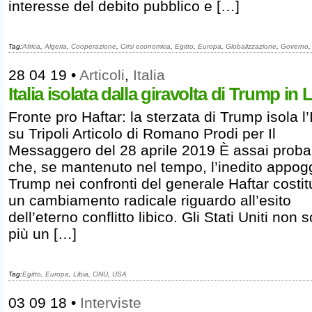
interesse del debito pubblico e […]
Tag:
Africa
,
Algeria
,
Cooperazione
,
Crisi economica
,
Egitto
,
Europa
,
Globalizzazione
,
Governo
28 04 19
•
Articoli
,
Italia
Italia isolata dalla giravolta di Trump in L
Fronte pro Haftar: la sterzata di Trump isola l’I
su Tripoli Articolo di Romano Prodi per Il
Messaggero del 28 aprile 2019 È assai proba
che, se mantenuto nel tempo, l’inedito appogg
Trump nei confronti del generale Haftar costit
un cambiamento radicale riguardo all’esito
dell’eterno conflitto libico. Gli Stati Uniti non 
più un […]
Tag:
Egitto
,
Europa
,
Libia
,
ONU
,
USA
03 09 18
•
Interviste