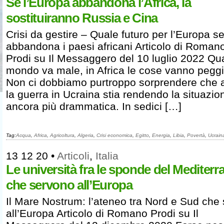
Se l’Europa abbandona l’Africa, la
sostituiranno Russia e Cina
Crisi da gestire – Quale futuro per l’Europa s
abbandona i paesi africani Articolo di Roman
Prodi su Il Messaggero del 10 luglio 2022 Qu
mondo va male, in Africa le cose vanno peggi
Non ci dobbiamo purtroppo sorprendere che
la guerra in Ucraina stia rendendo la situazio
ancora più drammatica. In sedici […]
Tag:
Acqua
,
Africa
,
Agricoltura
,
Algeria
,
Crisi economica
,
Egitto
,
Energia
,
Libia
,
Povertà
,
Ucrain
13 12 20
•
Articoli
,
Italia
Le università fra le sponde del Mediterr
che servono all’Europa
Il Mare Nostrum: l’ateneo tra Nord e Sud che
all’Europa Articolo di Romano Prodi su Il