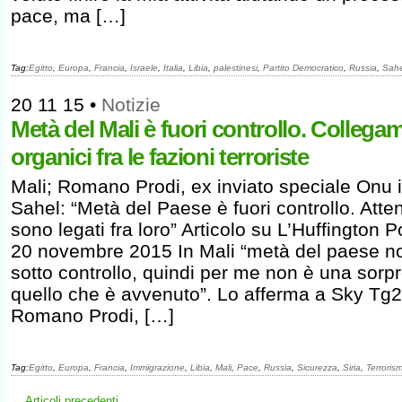
pace, ma […]
Tag:
Egitto
,
Europa
,
Francia
,
Israele
,
Italia
,
Libia
,
palestinesi
,
Partito Democratico
,
Russia
,
Sahe
20 11 15
•
Notizie
Metà del Mali è fuori controllo. Collega
organici fra le fazioni terroriste
Mali; Romano Prodi, ex inviato speciale Onu 
Sahel: “Metà del Paese è fuori controllo. Atten
sono legati fra loro” Articolo su L’Huffington P
20 novembre 2015 In Mali “metà del paese n
sotto controllo, quindi per me non è una sorp
quello che è avvenuto”. Lo afferma a Sky Tg
Romano Prodi, […]
Tag:
Egitto
,
Europa
,
Francia
,
Immigrazione
,
Libia
,
Mali
,
Pace
,
Russia
,
Sicurezza
,
Siria
,
Terroris
← Articoli precedenti