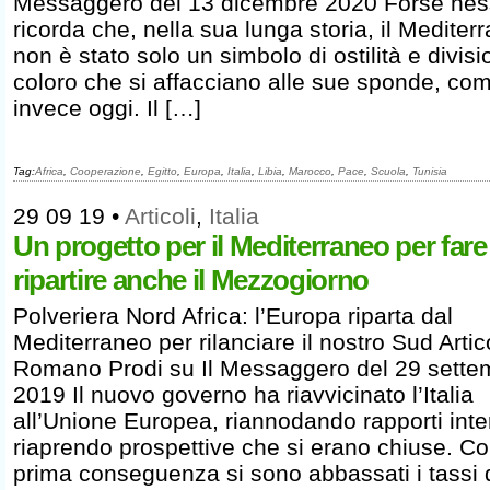
Messaggero del 13 dicembre 2020 Forse ne
ricorda che, nella sua lunga storia, il Mediter
non è stato solo un simbolo di ostilità e divisi
coloro che si affacciano alle sue sponde, co
invece oggi. Il […]
Tag:
Africa
,
Cooperazione
,
Egitto
,
Europa
,
Italia
,
Libia
,
Marocco
,
Pace
,
Scuola
,
Tunisia
29 09 19
•
Articoli
,
Italia
Un progetto per il Mediterraneo per fare
ripartire anche il Mezzogiorno
Polveriera Nord Africa: l’Europa riparta dal
Mediterraneo per rilanciare il nostro Sud Artic
Romano Prodi su Il Messaggero del 29 sette
2019 Il nuovo governo ha riavvicinato l’Italia
all’Unione Europea, riannodando rapporti inter
riaprendo prospettive che si erano chiuse. C
prima conseguenza si sono abbassati i tassi 