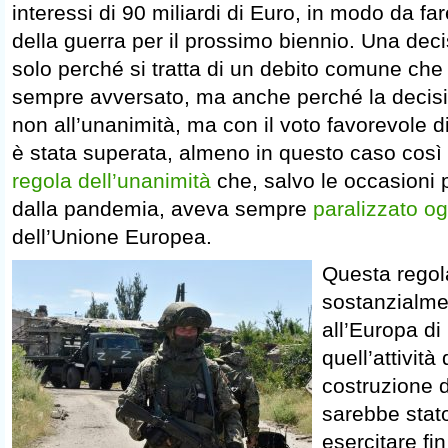
interessi di 90 miliardi di Euro, in modo da fa
della guerra per il prossimo biennio. Una dec
solo perché si tratta di un debito comune ch
sempre avversato, ma anche perché la decisi
non all’unanimità, ma con il voto favorevole d
è stata superata, almeno in questo caso così s
regola dell’unanimità
che, salvo le occasioni p
dalla pandemia, aveva sempre
paralizzato og
dell’Unione Europea.
Questa regol
sostanzialme
all’Europa di
quell’attività
costruzione 
sarebbe stat
esercitare fin 