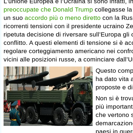
L’unione Europea e l’Ucraina si sono infatti, in
preoccupate che Donald Trump
collegasse la 
un suo
accordo più o meno diretto
con la Russ
ricorrenti tensioni con il presidente ucraino Ze
ripetuta decisione di riversare sull’Europa gli 
conflitto. A questi elementi di tensione si è
regolare corteggiamento americano nei confro
vicini alle posizioni russe, a cominciare dall’
Questo compl
ha dato vita 
proposte e di
Non si è trov
più important
che vertono s
demarcazione 
paesi in guer