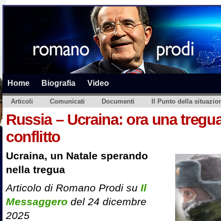
Home
Biografia
Video
Articoli
Comunicati
Documenti
Il Punto della situazio
Russia – Ucraina: ora una tregua
conflitto
Ucraina, un Natale sperando
nella tregua
Articolo di Romano Prodi su
Il
Messaggero
del 24 dicembre
2025