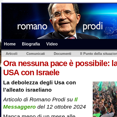
Home
Biografia
Video
Articoli
Comunicati
Documenti
Il Punto della situazio
Ora nessuna pace è possibile: l
USA con Israele
La debolezza degli Usa con
l’alleato israeliano
Articolo di Romano Prodi su
Il
Messaggero
del 12 ottobre 2024
Manca meno di un mese alle