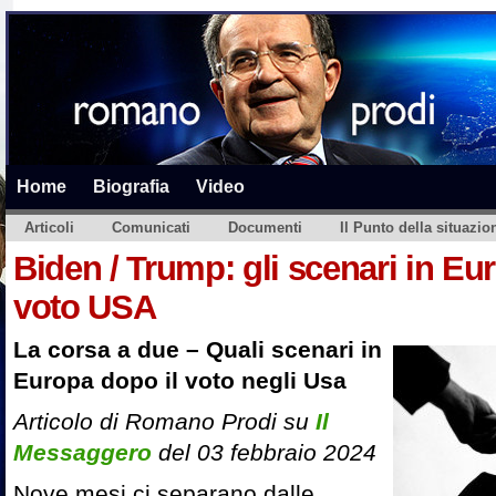
Home
Biografia
Video
Articoli
Comunicati
Documenti
Il Punto della situazio
Biden / Trump: gli scenari in Eu
voto USA
La corsa a due – Quali scenari in
Europa dopo il voto negli Usa
Articolo di Romano Prodi su
Il
Messaggero
del 03 febbraio 2024
Nove mesi ci separano dalle