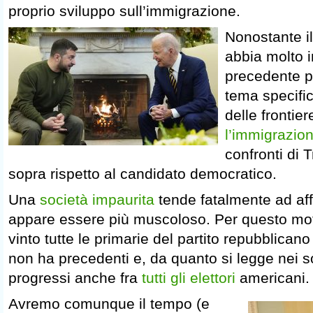
proprio sviluppo sull’immigrazione.
Nonostante i
abbia molto i
precedente pol
tema specific
delle frontie
l’immigrazio
confronti di 
sopra rispetto al candidato democratico.
Una
società impaurita
tende fatalmente ad aff
appare essere più muscoloso. Per questo mot
vinto tutte le primarie del partito repubblican
non ha precedenti e, da quanto si legge nei 
progressi anche fra
tutti gli elettori
americani.
Avremo comunque il tempo (e