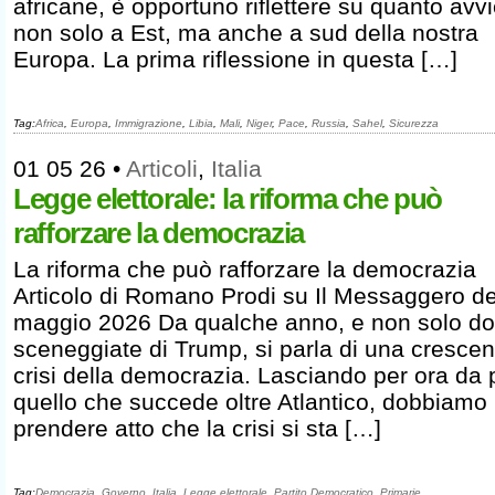
africane, è opportuno riflettere su quanto avv
non solo a Est, ma anche a sud della nostra
Europa. La prima riflessione in questa […]
Tag:
Africa
,
Europa
,
Immigrazione
,
Libia
,
Mali
,
Niger
,
Pace
,
Russia
,
Sahel
,
Sicurezza
01 05 26
•
Articoli
,
Italia
Legge elettorale: la riforma che può
rafforzare la democrazia
La riforma che può rafforzare la democrazia
Articolo di Romano Prodi su Il Messaggero de
maggio 2026 Da qualche anno, e non solo do
sceneggiate di Trump, si parla di una crescen
crisi della democrazia. Lasciando per ora da 
quello che succede oltre Atlantico, dobbiamo
prendere atto che la crisi si sta […]
Tag:
Democrazia
,
Governo
,
Italia
,
Legge elettorale
,
Partito Democratico
,
Primarie