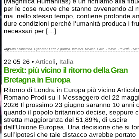
(Magnifica Humanitas) è un richiamo alla fidu
per le cose nuove che stanno avvenendo al
ma, nello stesso tempo, contiene profonde ana
dure condizioni perché l’umanità produca i frut
necessari per […]
Tag:
Crisi economica
,
Cyberwar
,
Fede e politica
,
Internet
,
Mercati
,
Pace
,
Politica
,
Povertà
,
Rice
22 05 26
•
Articoli
,
Italia
Brexit: più vicino il ritorno della Gran
Bretagna in Europa
Ritorno di Londra in Europa più vicino Articolo
Romano Prodi su Il Messaggero del 22 magg
2026 Il prossimo 23 giugno saranno 10 anni 
quando il popolo britannico decise, seppure c
stretta maggioranza del 51,89%, di uscire
dall’Unione Europea. Una decisione che si f
sull’ipotesi che tale distacco avrebbe portato