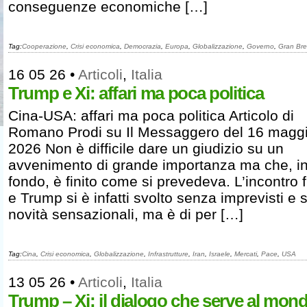
conseguenze economiche […]
Tag:
Cooperazione
,
Crisi economica
,
Democrazia
,
Europa
,
Globalizzazione
,
Governo
,
Gran Br
16 05 26
•
Articoli
,
Italia
Trump e Xi: affari ma poca politica
Cina-USA: affari ma poca politica Articolo di
Romano Prodi su Il Messaggero del 16 magg
2026 Non è difficile dare un giudizio su un
avvenimento di grande importanza ma che, i
fondo, è finito come si prevedeva. L’incontro f
e Trump si è infatti svolto senza imprevisti e
novità sensazionali, ma è di per […]
Tag:
Cina
,
Crisi economica
,
Globalizzazione
,
Infrastrutture
,
Iran
,
Israele
,
Mercati
,
Pace
,
USA
13 05 26
•
Articoli
,
Italia
Trump – Xi: il dialogo che serve al mon