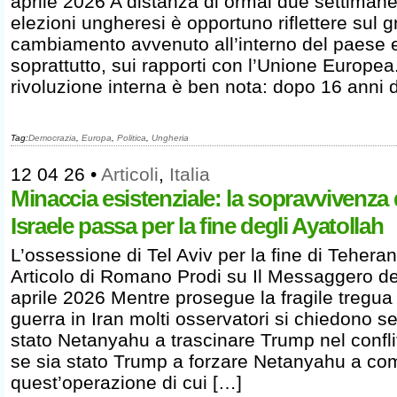
aprile 2026 A distanza di ormai due settimane
elezioni ungheresi è opportuno riflettere sul 
cambiamento avvenuto all’interno del paese 
soprattutto, sui rapporti con l’Unione Europea
rivoluzione interna è ben nota: dopo 16 anni d
Tag:
Democrazia
,
Europa
,
Politica
,
Ungheria
12 04 26
•
Articoli
,
Italia
Minaccia esistenziale: la sopravvivenza 
Israele passa per la fine degli Ayatollah
L’ossessione di Tel Aviv per la fine di Tehera
Articolo di Romano Prodi su Il Messaggero de
aprile 2026 Mentre prosegue la fragile tregua 
guerra in Iran molti osservatori si chiedono se
stato Netanyahu a trascinare Trump nel confli
se sia stato Trump a forzare Netanyahu a co
quest’operazione di cui […]