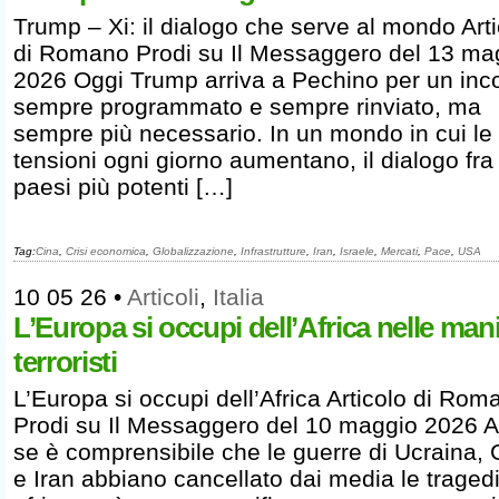
Trump – Xi: il dialogo che serve al mondo Art
di Romano Prodi su Il Messaggero del 13 ma
2026 Oggi Trump arriva a Pechino per un inc
sempre programmato e sempre rinviato, ma
sempre più necessario. In un mondo in cui le
tensioni ogni giorno aumentano, il dialogo fra
paesi più potenti […]
Tag:
Cina
,
Crisi economica
,
Globalizzazione
,
Infrastrutture
,
Iran
,
Israele
,
Mercati
,
Pace
,
USA
10 05 26
•
Articoli
,
Italia
L’Europa si occupi dell’Africa nelle mani
terroristi
L’Europa si occupi dell’Africa Articolo di Rom
Prodi su Il Messaggero del 10 maggio 2026 
se è comprensibile che le guerre di Ucraina,
e Iran abbiano cancellato dai media le traged