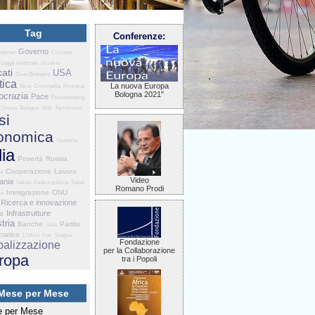
Tag
Conferenze:
Governo
Internet
L'Unione
Legge elettorale
Ucraina
ati
USA
Gran Bretagna
tica
La nuova Europa
Siria
Criminalità
Primarie
Bologna 2021"
crazia
Pace
Peacekeeping
Grecia
Bologna
Mali
Terrorismo
si
onomica
Giustizia
lia
Povertà
Russia
Cooperazione
Lavoro
ne
Video
ania
Salute
Fede e politica
Sahel
Romano Prodi
Immigrazione
ONU
za
Ricerca e innovazione
Infrastrutture
ia
tria
Banche
Partito
Libia
ratico
L'Ulivo
Iran
Spagna
Fondazione
balizzazione
per la Collaborazione
ropa
tra i Popoli
Mese per Mese
 per Mese