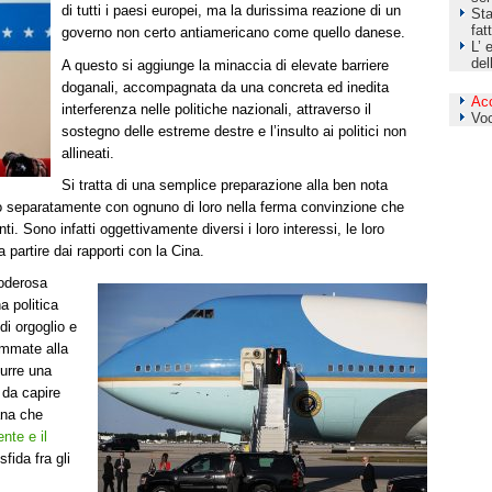
di tutti i paesi europei, ma la durissima reazione di un
Sta
fat
governo non certo antiamericano come quello danese.
L’ 
del
A questo si aggiunge la minaccia di elevate barriere
doganali, accompagnata da una concreta ed inedita
Ac
interferenza nelle politiche nazionali, attraverso il
Vo
sostegno delle estreme destre e l’insulto ai politici non
allineati.
Si tratta di una semplice preparazione alla ben nota
o separatamente con ognuno di loro nella ferma convinzione che
ti. Sono infatti oggettivamente diversi i loro interessi, le loro
 a partire dai rapporti con la Cina.
poderosa
 politica
i orgoglio e
ommate alla
urre una
 da capire
cana che
nte e il
sfida fra gli