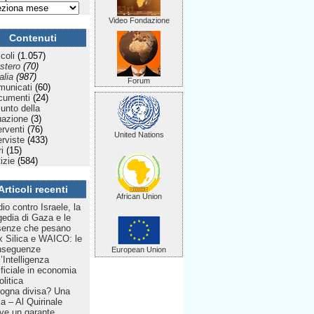
Video Fondazione
Contenuti
icoli
(1.057)
stero
(70)
talia
(987)
Forum
municati
(60)
cumenti
(24)
Punto della
uazione
(3)
erventi
(76)
United Nations
erviste
(433)
ri
(15)
izie
(584)
Articoli recenti
African Union
dio contro Israele, la
gedia di Gaza e le
senze che pesano
 Silica e WAICO: le
nseguenze
European Union
l’Intelligenza
ificiale in economia
olitica
ogna divisa? Una
lia – Al Quirinale
ve un garante