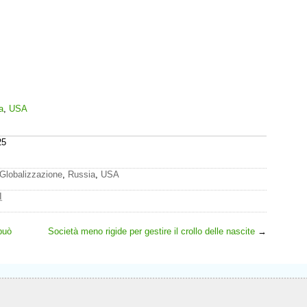
a
,
USA
25
Globalizzazione
,
Russia
,
USA
I
può
Società meno rigide per gestire il crollo delle nascite
→