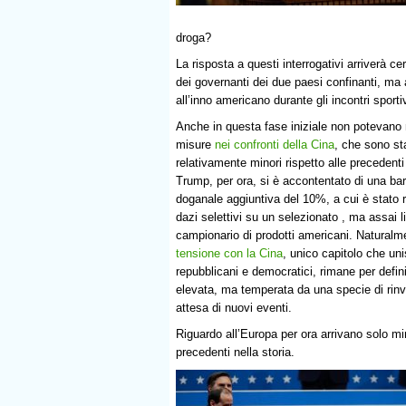
droga?
La risposta a questi interrogativi arriverà c
dei governanti dei due paesi confinanti, ma 
all’inno americano durante gli incontri sporti
Anche in questa fase iniziale non potevano
misure
nei confronti della Cina
, che sono sta
relativamente minori rispetto alle precedenti
Trump, per ora, si è accontentato di una bar
doganale aggiuntiva del 10%, a cui è stato 
dazi selettivi su un selezionato , ma assai l
campionario di prodotti americani. Naturalm
tensione con la Cina
, unico capitolo che un
repubblicani e democratici, rimane per defin
elevata, ma temperata da una specie di rinvi
attesa di nuovi eventi.
Riguardo all’Europa per ora arrivano solo 
precedenti nella storia.