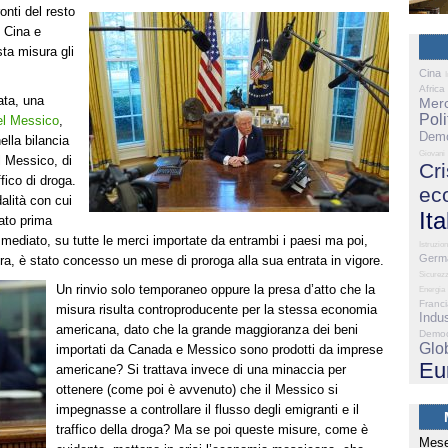
onti del resto
i Cina e
ta misura gli
Cina
Africa
ata, una
Merc
Poli
el Messico
,
Demo
ella bilancia
Giovani
l Messico, di
Cri
ffico di droga.
ec
alità con cui
Ita
tato prima
mediato, su tutte le merci importate da entrambi i paesi ma poi,
Istruzio
Germ
ura, è stato concesso un mese di proroga alla sua entrata in vigore.
Sicurez
Un rinvio solo temporaneo oppure la presa d’atto che la
Energia
Franc
misura risulta controproducente per la stessa economia
Indus
americana, dato che la grande maggioranza dei beni
Democ
Glo
importati da Canada e Messico sono prodotti da imprese
Eu
americane? Si trattava invece di una minaccia per
ottenere (come poi è avvenuto) che il Messico si
impegnasse a controllare il flusso degli emigranti e il
traffico della droga? Ma se poi queste misure, come è
Mese