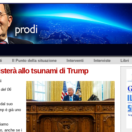
i
Il Punto della situazione
Interventi
Interviste
Libri
isterà allo tsunami di Trump
i
del 06
dal suo
mp è già uno
siamo
o, anche se i