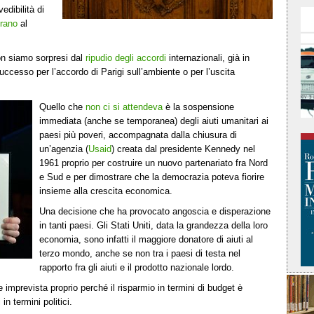
edibilità di
rano
al
on siamo sorpresi dal
ripudio degli accordi
internazionali, già in
uccesso per l’accordo di Parigi sull’ambiente o per l’uscita
Quello che
non ci si attendeva
è la sospensione
immediata (anche se temporanea) degli aiuti umanitari ai
paesi più poveri, accompagnata dalla chiusura di
un’agenzia (
Usaid
) creata dal presidente Kennedy nel
1961 proprio per costruire un nuovo partenariato fra Nord
e Sud e per dimostrare che la democrazia poteva fiorire
insieme alla crescita economica.
Una decisione che ha provocato angoscia e disperazione
in tanti paesi. Gli Stati Uniti, data la grandezza della loro
economia, sono infatti il maggiore donatore di aiuti al
terzo mondo, anche se non tra i paesi di testa nel
rapporto fra gli aiuti e il prodotto nazionale lordo.
 imprevista proprio perché il risparmio in termini di budget è
n termini politici.