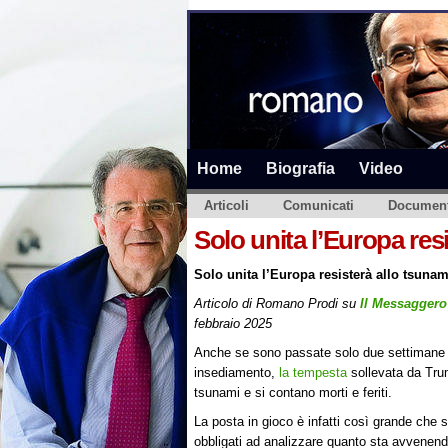
Home
Biografia
Video
Articoli
Comunicati
Document
Solo unita l’Europa res
Solo unita l’Europa resisterà allo tsunam
Articolo di Romano Prodi su
Il Messaggero
febbraio 2025
Anche se sono passate solo due settimane 
insediamento,
la tempesta
sollevata da Tru
tsunami e si contano morti e feriti.
La posta in gioco è infatti così grande che 
obbligati ad analizzare quanto sta avvenend