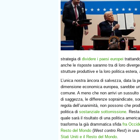
strategia di
dividere i paesi europei
trattand
anche le risposte saranno tra di loro divergen
strutture produttive e la loro politica estera,
L’unica nostra àncora di salvezza, data la 
dimensione economica europea, sarebbe una
comune. A meno che non arrivi un sussulto d
di saggezza, le differenze sopraindicate, s
regola dell’unanimità, non possono che prod
politica di
sostanziale sottomissione
. Resta
quale sarà il risultato di una politica ameri
trasforma la già drammatica sfida
fra Occide
Resto del Mondo
(
West contro Rest
) in una 
Stati Uniti e il Resto del Mondo
.