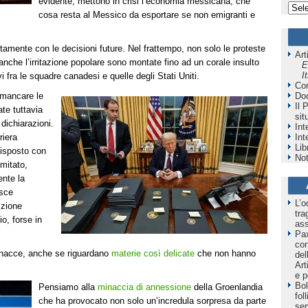
evidente, mettono in crisi l’economia messicana, che
cosa resta al Messico da esportare se non emigranti e
ertamente con le decisioni future. Nel frattempo, non solo le proteste
Art
anche l’irritazione popolare sono montate fino ad un corale insulto
E
I
vi fra le squadre canadesi e quelle degli Stati Uniti.
Co
Do
 mancare le
Il 
te tuttavia
sit
 dichiarazioni.
Int
Int
riera
Lib
risposto con
Not
imitato,
ente la
isce
L’o
izione
tra
o, forse in
as
Pax
co
minacce, anche se riguardano
materie così delicate
che non hanno
del
Art
e p
Bol
Pensiamo alla
minaccia di annessione
della Groenlandia
fol
che ha provocato non solo un’incredula sorpresa da parte
ser