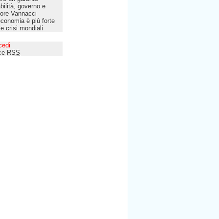
bilità, governo e
tore Vannacci
economia è più forte
le crisi mondiali
cedi
ce
RSS