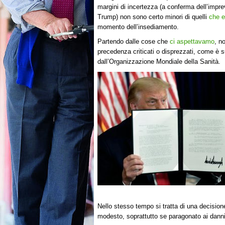
margini di incertezza (a conferma dell’imprev
Trump) non sono certo minori di quelli
che e
momento dell’insediamento.
Partendo dalle cose che
ci aspettavamo
, n
precedenza criticati o disprezzati, come è s
dall’Organizzazione Mondiale della Sanità.
Nello stesso tempo si tratta di una decisione
modesto, soprattutto se paragonato ai danni i