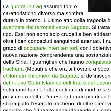
La
guerra in Iraq
assume toni e
caratteristiche diverse ma sembra
durare in eterno. L’ultimo atto della tragedia 
avanzata dei terroristi verso Bagdad
. Si tratt
tipo. Essi non sono solo crudeli e ben addes
oltre i ben conosciuti sanguinosi attentati. I nu
grado di
occupare interi territori
, con l’obietti
nuova nazione comprendente una sostanziale 
della Siria. I guerriglieri che hanno
conquistat
Irachena
(Mosul) e che ora si trovano a poco 
chilometri chilometri da Bagdad
, si definiscono
del nuovo Stato Islamico dell’Iraq e del Levan
settimane hanno fatto centinaia di morti e si s
provate crudeltà. Pur essendo non più di und
sbaragliato l’esercito iracheno, di oltre dieci v
esercito che è fuggito abbandonando sul ca