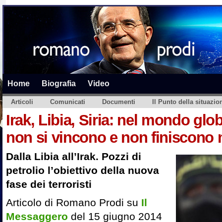
Home
Biografia
Video
Articoli
Comunicati
Documenti
Il Punto della situazio
Irak, Libia, Siria: nel mondo glo
non si vincono e non finiscono 
Dalla Libia all’Irak. Pozzi di
petrolio l’obiettivo della nuova
fase dei terroristi
Articolo di Romano Prodi su
Il
Messaggero
del 15 giugno 2014