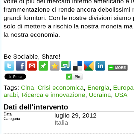
volte di più del mercato interno americano e l
frammentazione ci rende ancora debolissimi n
grandi fornitori. Con le nostre divisioni siamo
solo di mettere a rischio la nostra moneta ma
la nostra economia.
Be Sociable, Share!
Tags:
Cina
,
Crisi economica
,
Energia
,
Europa
arabi
,
Ricerca e innovazione
,
Ucraina
,
USA
Dati dell'intervento
Data
luglio 29, 2012
Categoria
Italia