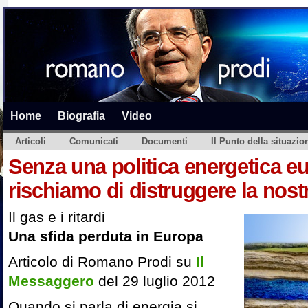
Home
Biografia
Video
Articoli
Comunicati
Documenti
Il Punto della situazio
Senza una politica energetica e
rischiamo di distruggere la nos
Il gas e i ritardi
Una sfida perduta in Europa
Articolo di Romano Prodi su
Il
Messaggero
del 29 luglio 2012
Quando si parla di energia si