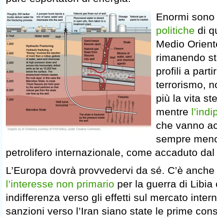
Enormi sono
politiche
di q
Medio Oriente
rimanendo str
profili a parti
terrorismo, 
più la vita st
mentre
l’ind
che vanno ac
sempre meno 
petrolifero internazionale, come accaduto da
L’Europa dovrà provvedervi da sé. C’è anche
l’interesse non primario
per la guerra di Libia
indifferenza verso gli effetti sul mercato inter
sanzioni verso l’Iran siano state le prime co