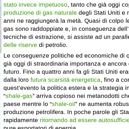
stato invece impetuoso
, tanto che già oggi c
produzione di gas naturale
degli Stati Uniti e 
anni ne raggiungerà la metà. Quasi di colpo l
gas sono raddoppiate e, in conseguenza dell
tecniche di estrazione, si assiste ad un paral
delle riserve
di petrolio.
Le conseguenze politiche ed economiche di 
già oggi di straordinaria importanza e ancora 
futuro. Fino a quattro anni fa gli Stati Uniti er
dalla loro
futura scarsità energetica
, fino a c
quest’evento la politica estera e la strategia i
“
shale-gas
” arriva copioso nei metanodotti ch
paese mentre lo “
shale-oil
” ne aumenta robus
produzione petrolifera. In poche parole gli Sta
rapidamente
ritornando ad essere autosufficie
pure esportatori di energia.