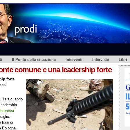
i
Il Punto della situazione
Interventi
Interviste
Libri
fronte comune e una leadership forte
hip forte
essi
e l’Isis ci sono
 leadership
“interessi
siglio,
libro di
a Bologna.