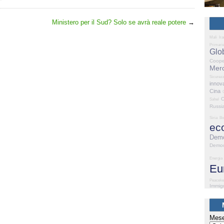
Ministero per il Sud? Solo se avrà reale potere
→
Mali
Ira
Primari
Glo
Coope
Merc
Sicurez
innov
Cina
Sahel
Russi
Siria
Bo
ec
Demo
Democ
Energia
Eu
Peaceke
Immig
Mese