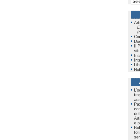
Art
E
I
Co
Do
Il 
sit
Int
Int
Lib
Not
L’o
tra
as
Pax
co
del
Art
e p
Bol
fol
ser