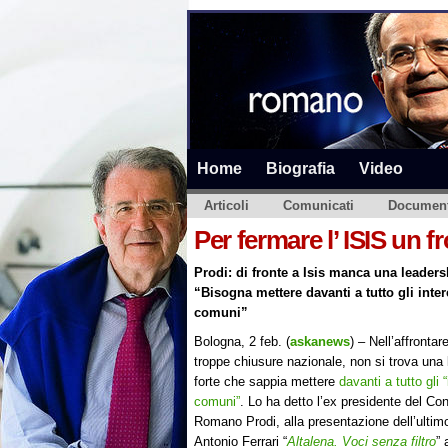
Home
Biografia
Video
Articoli
Comunicati
Document
Per fermare l’ ISIS un 
Prodi: di fronte a Isis manca una leaders
“Bisogna mettere davanti a tutto gli inter
comuni”
Bologna, 2 feb. (
askanews
) – Nell’affrontar
troppe chiusure nazionale, non si trova una
forte che sappia mettere
davanti a tutto gli 
comuni”
. Lo ha detto l’ex presidente del Con
Romano Prodi, alla presentazione dell’ultimo 
Antonio Ferrari “
Altalena. Voci senza filtro
” 