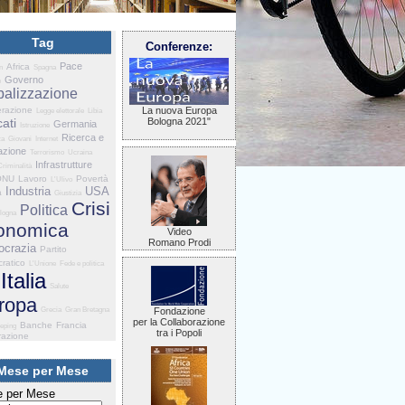
Tag
Conferenze:
Pace
Africa
n
Spagna
Governo
e
balizzazione
razione
La nuova Europa
Legge elettorale
Libia
ati
Bologna 2021"
Germania
Istruzione
Ricerca e
za
Giovani
Internet
azione
Terrorismo
Ucraina
Infrastrutture
Criminalità
ONU
Lavoro
Povertà
L'Ulivo
Industria
USA
a
Giustizia
Crisi
Politica
logna
onomica
Video
Romano Prodi
crazia
Partito
ratico
L'Unione
Fede e politica
Italia
Salute
ropa
Grecia
Gran Bretagna
Fondazione
per la Collaborazione
Banche
Francia
eping
tra i Popoli
razione
Mese per Mese
 per Mese