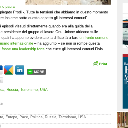
no paura
piegato Prodi -. Tutte le tensioni che abbiamo in questo momento
e insieme sotto questo aspetto gli interessi comuni”.
si episodi vissuti direttamente quando era alla guida della
 presidente del gruppo di lavoro Onu-Unione africana sulle
 quali ha appunto evidenziato la difficoltà a fare
un fronte comune
orismo internazionale
– ha aggiunto – se non si rompe questa
i fosse una leadership forte
che cuce gli interessi comuni l’Isis
ica
,
Russia
,
Terrorismo
,
USA
15
tà
,
Europa
,
Pace
,
Politica
,
Russia
,
Terrorismo
,
USA
I