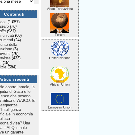
Video Fondazione
Contenuti
icoli
(1.057)
stero
(70)
talia
(987)
Forum
municati
(60)
cumenti
(24)
Punto della
uazione
(3)
erventi
(76)
erviste
(433)
United Nations
ri
(15)
izie
(584)
Articoli recenti
African Union
dio contro Israele, la
gedia di Gaza e le
senze che pesano
 Silica e WAICO: le
nseguenze
European Union
l’Intelligenza
ificiale in economia
olitica
ogna divisa? Una
lia – Al Quirinale
ve un garante