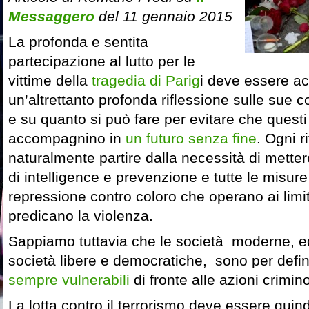
Messaggero
del 11 gennaio 2015
La profonda e sentita
partecipazione al lutto per le
vittime della
tragedia di Parig
i deve essere 
un’altrettanto profonda riflessione sulle sue 
e su quanto si può fare per evitare che questi 
accompagnino in
un futuro senza fine
. Ogni r
naturalmente partire dalla necessità di mettere 
di intelligence e prevenzione e tutte le misure 
repressione contro coloro che operano ai limiti
predicano la violenza.
Sappiamo tuttavia che le società moderne, ed 
società libere e democratiche, sono per defini
sempre vulnerabili
di fronte alle azioni crimin
La lotta contro il terrorismo deve essere quin