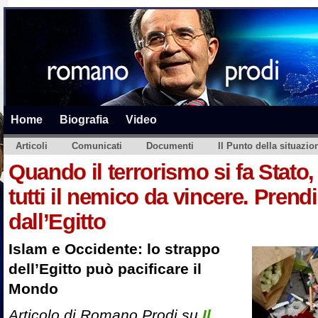
Home
Biografia
Video
Articoli
Comunicati
Documenti
Il Punto della situazio
Quando il terrorismo si fa Stato,
tutti il nemico da vincere. Pre
dall’Egitto
Islam e Occidente: lo strappo
dell’Egitto può pacificare il
Mondo
Articolo di Romano Prodi su
Il