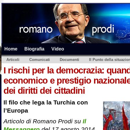
Home
Biografia
Video
Articoli
Comunicati
Documenti
Il Punto della situazio
I rischi per la democrazia: qua
economico e prestigio nazional
dei diritti dei cittadini
Il filo che lega la Turchia con
l’Europa
Articolo di Romano Prodi su
Il
Messaggero
del 17 agosto 2014