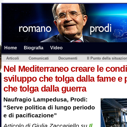
Home
Biografia
Video
Articoli
Comunicati
Documenti
Il Punto della situazio
Nel Mediterraneo creare le condi
sviluppo che tolga dalla fame e 
che tolga dalla guerra
Naufragio Lampedusa, Prodi:
“Serve politica di lungo periodo
e di pacificazione”
Articolo di Giulia Zaccariello su
Il