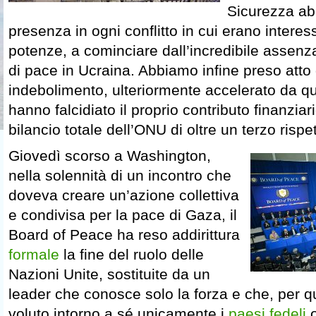
Sicurezza abb
presenza in ogni conflitto in cui erano interes
potenze, a cominciare dall’incredibile assenza 
di pace in Ucraina. Abbiamo infine preso atto
indebolimento, ulteriormente accelerato da qua
hanno falcidiato il proprio contributo finanziar
bilancio totale dell’ONU di oltre un terzo rispe
Giovedì scorso a Washington,
nella solennità di un incontro che
doveva creare un’azione collettiva
e condivisa per la pace di Gaza, il
Board of Peace ha reso addirittura
formale
la fine del ruolo delle
Nazioni Unite, sostituite da un
leader che conosce solo la forza e che, per q
voluto intorno a sé unicamente i
paesi fedeli
o