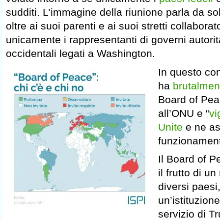
sudditi. L’immagine della riunione parla da s
oltre ai suoi parenti e ai suoi stretti collabora
unicamente i rappresentanti di governi autorita
occidentali legati a Washington.
In questo co
ha
brutalmen
Board of Pea
all’ONU e “
vi
Unite
e ne ass
funzionament
Il Board of
il frutto di un
diversi paes
un’istituzion
servizio di T