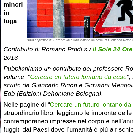
minori
in
fuga
Dalla copertina di "Cercare un futuro lontano da casa" di Giancarlo Rigon
Contributo di Romano Prodi su
Il Sole 24 Ore
2013
Pubblichiamo un contributo del professore R
volume “
Cercare un futuro lontano da casa
“,
scritto da Giancarlo Rigon e Giovanni Mengoli
Edb (Edizioni Dehoniane Bologna).
Nelle pagine di “
Cercare un futuro lontano da
straordinario libro, leggiamo le impronte dell
contemporaneo impresse nel corpo e nell’ani
fuggiti dai Paesi dove l’umanità è più a risch