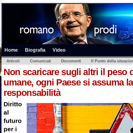
Home
Biografia
Video
Articoli
Comunicati
Documenti
Il Punto della situazio
Non scaricare sugli altri il peso 
umane, ogni Paese si assuma la 
responsabilità
Diritto
al
futuro
per i