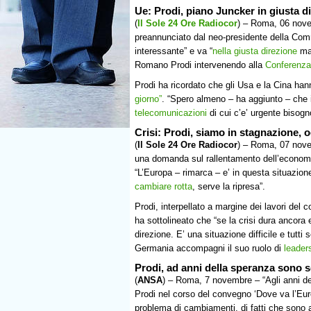
Ue: Prodi, piano Juncker in giusta d
(
Il Sole 24 Ore Radiocor
) – Roma, 06 novem
preannunciato dal neo-presidente della Co
interessante” e va “
nella giusta direzione
ma
Romano Prodi intervenendo alla
Conferenza 
Prodi ha ricordato che gli Usa e la Cina hann
giorno”
. “Spero almeno – ha aggiunto – che i
telecomunicazioni
di cui c’e’ urgente bisog
Crisi: Prodi, siamo in stagnazione, 
(
Il Sole 24 Ore Radiocor
) – Roma, 07 nove
una domanda sul rallentamento dell’economia
“L’Europa – rimarca – e’ in questa situazio
cambiare rotta
, serve la ripresa”.
Prodi, interpellato a margine dei lavori del
ha sottolineato che “se la crisi dura ancora e
direzione. E’ una situazione difficile e tutt
Germania accompagni il suo ruolo di
leader
Prodi, ad anni della speranza sono s
(
ANSA
) – Roma, 7 novembre – “Agli anni de
Prodi nel corso del convegno ‘Dove va l’Eur
problema di cambiamenti, di fatti che sono av