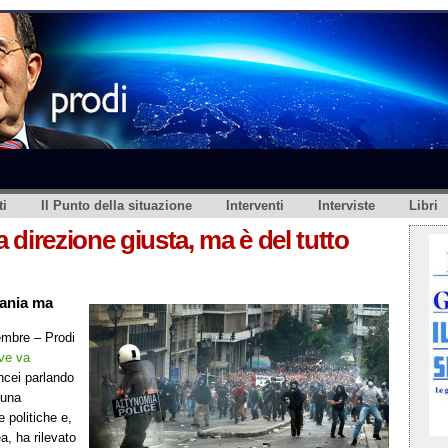
i
Il Punto della situazione
Interventi
Interviste
Libri
a direzione giusta, ma è del tutto
mania ma
embre – Prodi
ve va
ncei parlando
 una
e politiche e,
a, ha rilevato