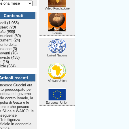
Video Fondazione
Contenuti
icoli
(1.058)
stero
(70)
talia
(988)
Forum
municati
(60)
cumenti
(24)
Punto della
uazione
(3)
erventi
(76)
United Nations
erviste
(433)
ri
(15)
izie
(584)
Articoli recenti
African Union
ncesco Guccini era
to preoccupato per
politica e il governo
dio contro Israele, la
gedia di Gaza e le
European Union
senze che pesano
 Silica e WAICO: le
nseguenze
l’Intelligenza
ificiale in economia
olitica