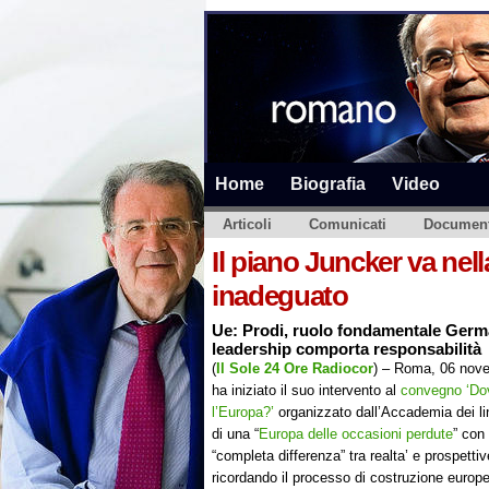
Home
Biografia
Video
Articoli
Comunicati
Document
Il piano Juncker va nell
inadeguato
Ue: Prodi, ruolo fondamentale Ger
leadership comporta responsabilità
(
Il Sole 24 Ore Radiocor
) – Roma, 06 nov
ha iniziato il suo intervento al
convegno ‘Do
l’Europa?’
organizzato dall’Accademia dei li
di una “
Europa delle occasioni perdute
” con
“completa differenza” tra realta’ e prospettiv
ricordando il processo di costruzione europe