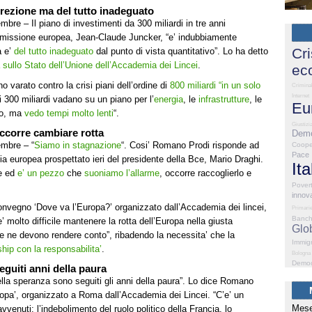
irezione ma del tutto inadeguato
bre – Il piano di investimenti da 300 miliardi in tre anni
mmissione europea, Jean-Claude Juncker, “e’ indubbiamente
Cri
 e’
del tutto inadeguato
dal punto di vista quantitativo”. Lo ha detto
sullo Stato dell’Unione dell’Accademia dei Lincei
.
ec
o varato contro la crisi piani dell’ordine di
800 miliardi “in un solo
Criminal
Internet
 300 miliardi vadano su un piano per l’
energia
, le
infrastrutture
, le
Eu
no, ma
vedo tempi molto lenti
“.
Giustizi
occorre cambiare rotta
Demo
mbre – “
Siamo in stagnazione
“. Cosi’ Romano Prodi risponde ad
Coope
Pace
 europea prospettato ieri del presidente della Bce, Mario Draghi.
Ita
ne ed
e’ un pezzo
che
suoniamo l’allarme
, occorre raccoglierlo e
Pover
innov
 convegno ‘Dove va l’Europa?’ organizzato dall’Accademia dei lincei,
Primari
Banc
’ molto difficile mantenere la rotta dell’Europa nella giusta
Glo
i se ne devono rendere conto”, ribadendo la necessita’ che la
Immig
ship con la responsabilita’
.
Bologna
Democ
eguiti anni della paura
lla speranza sono seguiti gli anni della paura”. Lo dice Romano
opa’, organizzato a Roma dall’Accademia dei Lincei. “C’e’ un
Mese
venuti: l’indebolimento del ruolo politico della Francia, lo