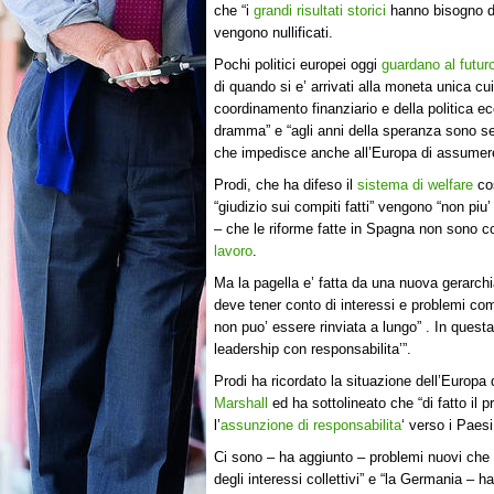
che “i
grandi risultati storici
hanno bisogno di
vengono nullificati.
Pochi politici europei oggi
guardano al futur
di quando si e’ arrivati alla moneta unica cu
coordinamento finanziario e della politica e
dramma” e “agli anni della speranza sono s
che impedisce anche all’Europa di assumere
Prodi, che ha difeso il
sistema di welfare
cos
“giudizio sui compiti fatti” vengono “non piu
– che le riforme fatte in Spagna non sono co
lavoro
.
Ma la pagella e’ fatta da una nuova gerarch
deve tener conto di interessi e problemi com
non puo’ essere rinviata a lungo” . In ques
leadership con responsabilita’”.
Prodi ha ricordato la situazione dell’Europ
Marshall
ed ha sottolineato che “di fatto il
l’
assunzione di responsabilita
‘ verso i Paesi 
Ci sono – ha aggiunto – problemi nuovi che 
degli interessi collettivi” e “la Germania – 