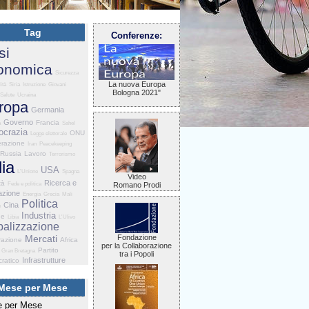
Tag
Conferenze:
si
onomica
Sicurezza
La nuova Europa
ità
Siria
Istruzione
Giovani
Bologna 2021"
Salute
Ucraina
ropa
Germania
Governo
Francia
a
Sahel
crazia
ONU
Legge elettorale
razione
Iran
Peacekeeping
Russia
Lavoro
Terrorismo
lia
USA
L'Unione
Spagna
Video
Ricerca e
tà
Fede e politica
Romano Prodi
azione
Energia
Grecia
Mali
Politica
Cina
e
Industria
he
Libia
L'Ulivo
balizzazione
Mercati
Fondazione
razione
Africa
per la Collaborazione
Partito
Gran Bretagna
tra i Popoli
Infrastrutture
ratico
Mese per Mese
 per Mese