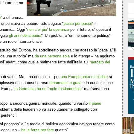
 futuro se no
o
” a differenza
i si pensava avrebbero fatto seguito “
passo per passo
” il
conomica. Oggi “
non c’e’ piu’ la speranza
per il futuro, e’ questo il
eguiti
gli anni della paura
“. Un problema “eminentemente politico”
 un ruolo internazionale.
truito dall’Europa, ha sottolineato ancora che adesso la “pagella” il
’ da una autorita’ ma
da una persona sola
e io ritengo – ha aggiunto
si’ avanti come quelle realmente fatte dall’Italia sul
mercato del
ia di valori. Ma – ha concluso – per
una Europa unita e solidale
si
plessivi che la crisi ha reso
drammatici e gravi
e la cui soluzione
ta Europa
la Germania ha un “ruolo fondamentale
” ma “serve una
a dopo la seconda guerra mondiale, quando fu varato
il piano
 problema della leadership va assolutamente collegato con
periferici.
si pongono” e “le regole di politica economica devono tenere conto
ha concluso –
ha la forza per fare
questo”