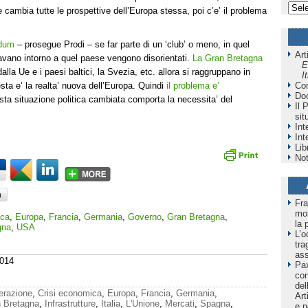
cambia tutte le prospettive dell’Europa stessa, poi c’e’ il problema
ndum
– prosegue Prodi – se far parte di un ‘club’ o meno, in quel
Art
pavano intorno a quel paese vengono disorientati.
La Gran Bretagna
E
lla Ue e i paesi baltici, la Svezia, etc. allora si raggruppano in
I
Co
a e’ la realta’ nuova dell’Europa. Quindi
il problema e’
Do
esta situazione politica cambiata comporta la necessita’ del
Il 
sit
Int
Int
Lib
Not
Fra
mol
ica
,
Europa
,
Francia
,
Germania
,
Governo
,
Gran Bretagna
,
la 
gna
,
USA
L’o
tra
as
2014
Pax
co
del
erazione
,
Crisi economica
,
Europa
,
Francia
,
Germania
,
Art
 Bretagna
,
Infrastrutture
,
Italia
,
L'Unione
,
Mercati
,
Spagna
,
e p