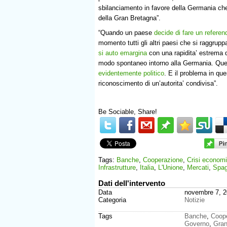
sbilanciamento in favore della Germania che 
della Gran Bretagna”.
“Quando un paese
decide di fare un refere
momento tutti gli altri paesi che si raggrup
si auto emargina
con una rapidita’ estrema da
modo spontaneo intorno alla Germania. Quest
evidentemente politico
. E il problema in qu
riconoscimento di un’autorita’ condivisa”.
Be Sociable, Share!
Tags:
Banche
,
Cooperazione
,
Crisi econom
Infrastrutture
,
Italia
,
L'Unione
,
Mercati
,
Spa
Dati dell'intervento
Data
novembre 7, 
Categoria
Notizie
Tags
Banche
,
Coop
Governo
,
Gran