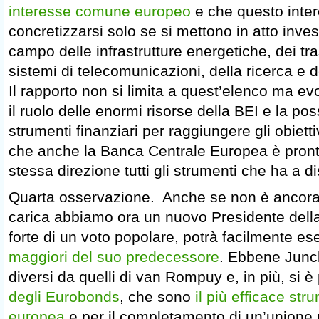
interesse comune europeo
e che questo inte
concretizzarsi solo se si mettono in atto inve
campo delle infrastrutture energetiche, dei tra
sistemi di telecomunicazioni, della ricerca e de
Il rapporto non si limita a quest’elenco ma e
il ruolo delle enormi risorse della BEI e la poss
strumenti finanziari per raggiungere gli obiett
che anche la Banca Centrale Europea è pronta
stessa direzione tutti gli strumenti che ha a d
Quarta osservazione. Anche se non è ancora
carica abbiamo ora un nuovo Presidente del
forte di un voto popolare, potrà facilmente es
maggiori del suo predecessore
. Ebbene Junc
diversi da quelli di van Rompuy e, in più, si 
degli Eurobonds
, che sono
il più efficace str
europea
e per il completamento di un’unione 