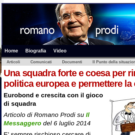
Home
Biografia
Video
Articoli
Comunicati
Documenti
Il Punto della situazio
Una squadra forte e coesa per ri
politica europea e permettere la 
Eurobond e crescita con il gioco
di squadra
Articolo di Romano Prodi su
Il
Messaggero
del 6 luglio 2014
E’ sempre rischioso cercare di