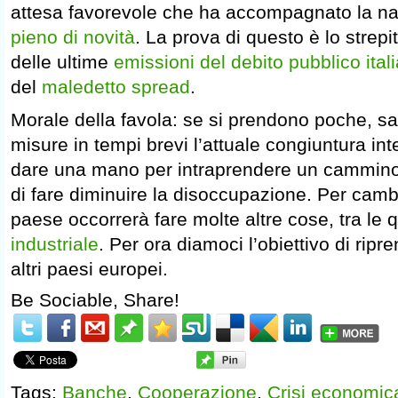
attesa favorevole che ha accompagnato la na
pieno di novità
. La prova di questo è lo strepi
delle ultime
emissioni del debito pubblico ital
del
maledetto spread
.
Morale della favola: se si prendono poche, sa
misure in tempi brevi l’attuale congiuntura in
dare una mano per intraprendere un cammino 
di fare diminuire la disoccupazione. Per cambi
paese occorrerà fare molte altre cose, tra le 
industriale
. Per ora diamoci l’obiettivo di ripr
altri paesi europei.
Be Sociable, Share!
Tags:
Banche
,
Cooperazione
,
Crisi economic