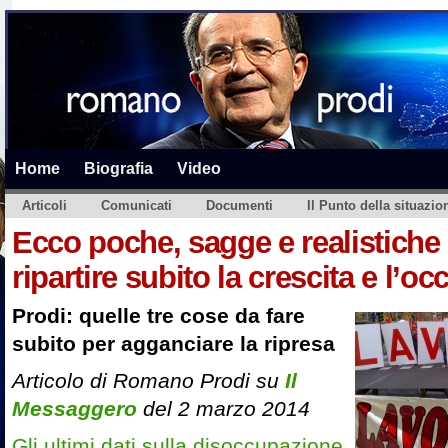
Home
Biografia
Video
Articoli
Comunicati
Documenti
Il Punto della situazio
Ecco poche, sagge e realistiche 
ripartire subito la crescita e l’o
Prodi: quelle tre cose da fare
subito per agganciare la ripresa
Articolo di Romano Prodi su
Il
Messaggero
del 2 marzo 2014
Gli ultimi dati sulla disoccupazione