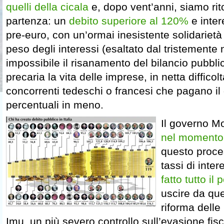
quelli della cicala
e, dopo vent’anni, siamo rito
partenza: un
debito superiore al 120%
e intere
pre-euro, con un’ormai inesistente solidarietà 
peso degli interessi (esaltato dal tristemente
impossibile il risanamento del bilancio pubbl
precaria la vita delle imprese, in netta difficolt
concorrenti tedeschi o francesi che pagano il 
percentuali in meno.
Il governo Mo
nel momento 
questo proce
tassi di inter
fatto tutto il 
uscire da qu
riforma delle
Imu, un più severo controllo sull’evasione fis