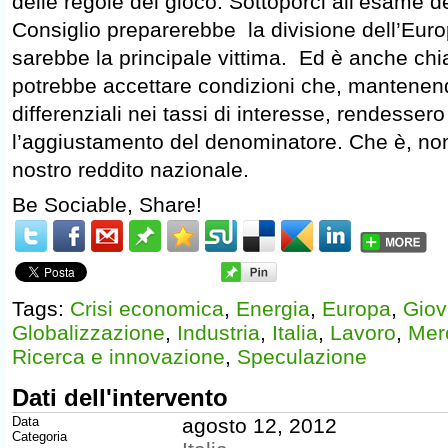
delle regole del gioco. Sottoporci all’esame de
Consiglio preparerebbe la divisione dell’Europa
sarebbe la principale vittima. Ed è anche chia
potrebbe accettare condizioni che, mantenendo
differenziali nei tassi di interesse, rendesser
l’aggiustamento del denominatore. Che è, non
nostro reddito nazionale.
Be Sociable, Share!
Tags:
Crisi economica
,
Energia
,
Europa
,
Giov
Globalizzazione
,
Industria
,
Italia
,
Lavoro
,
Mer
Ricerca e innovazione
,
Speculazione
Dati dell'intervento
Data
agosto 12, 2012
Categoria