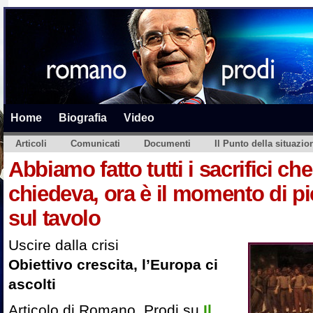
Home
Biografia
Video
Articoli
Comunicati
Documenti
Il Punto della situazio
Abbiamo fatto tutti i sacrifici ch
chiedeva, ora è il momento di pi
sul tavolo
Uscire dalla crisi
Obiettivo crescita, l’Europa ci
ascolti
Articolo di Romano Prodi su
Il