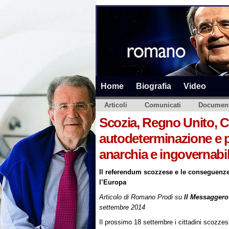
Home
Biografia
Video
Articoli
Comunicati
Document
Scozia, Regno Unito, Ca
autodeterminazione e p
anarchia e ingovernabil
Il referendum scozzese e le conseguenze
l’Europa
Articolo di Romano Prodi su
Il Messaggero
settembre 2014
Il prossimo 18 settembre i cittadini scozze