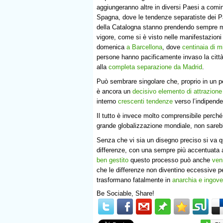
aggiungeranno altre in diversi Paesi a comin
Spagna, dove le tendenze separatiste dei P
della Catalogna stanno prendendo sempre 
vigore, come si è visto nelle manifestazioni
domenica
a Barcellona
, dove
centinaia di mi
persone hanno pacificamente invaso la citt
alla
completa separazione da Madrid
.
Può sembrare singolare che, proprio in un pe
è ancora un
decisivo elemento di attrazione
interno
crescenti tendenze
verso l’indipend
Il tutto è invece molto comprensibile perch
grande globalizzazione mondiale, non sarebb
Senza che vi sia un disegno preciso si va 
differenze, con una sempre più accentuata a
ben gestito
questo processo può anche
ven
che le differenze non diventino eccessive p
trasformano fatalmente in
anarchia e ingover
Be Sociable, Share!