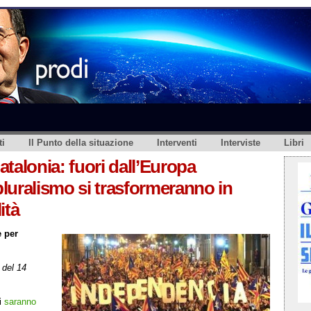
i
Il Punto della situazione
Interventi
Interviste
Libri
talonia: fuori dall’Europa
luralismo si trasformeranno in
ità
 per
del 14
si
saranno