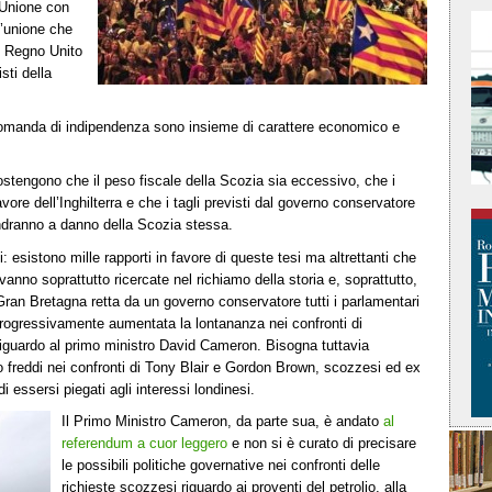
’Unione con
Un’unione che
l Regno Unito
sti della
domanda di indipendenza sono insieme di carattere economico e
ostengono che il peso fiscale della Scozia sia eccessivo, che i
favore dell’Inghilterra e che i tagli previsti dal governo conservatore
andranno a danno della Scozia stessa.
esistono mille rapporti in favore di queste tesi ma altrettanti che
vanno soprattutto ricercate nel richiamo della storia e, soprattutto,
na Gran Bretagna retta da un governo conservatore tutti i parlamentari
è progressivamente aumentata la lontananza nei confronti di
iguardo al primo ministro David Cameron. Bisogna tuttavia
to freddi nei confronti di Tony Blair e Gordon Brown, scozzesi ed ex
i essersi piegati agli interessi londinesi.
Il Primo Ministro Cameron, da parte sua, è andato
al
referendum a cuor leggero
e non si è curato di precisare
le possibili politiche governative nei confronti delle
richieste scozzesi riguardo ai proventi del petrolio, alla