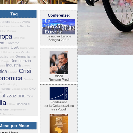
Tag
Conferenze:
trutture
Africa
Istruzione
Banche
ità
Salute
Internet
o
Iran
Primarie
ropa
La nuova Europa
Sahel
Mali
Bologna 2021"
ati
Governo
USA
razione
Spagna
Gran
Partito
a
L'Unione
Ucraina
Germania
ratico
Siria
Fede
Democrazia
a
Energia
Industria
Libia
Giovani
Crisi
tica
Russia
Video
onomica
Romano Prodi
Giustizia
tà
Peacekeeping
razione
ONU
Bologna
Grecia
za
balizzazione
Cina
lia
Fondazione
Ricerca e
L'Ulivo
per la Collaborazione
azione
tra i Popoli
Legge elettorale
ia
Terrorismo
Mese per Mese