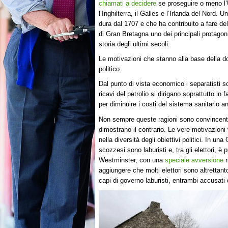
chiamati a decidere
se proseguire o meno l
l’Inghilterra, il Galles e l’Irlanda del Nord. 
dura dal 1707 e che ha contribuito a fare de
di Gran Bretagna uno dei principali protagoni
storia degli ultimi secoli.
Le motivazioni che stanno alla base della 
politico.
Dal punto di vista economico i separatisti s
ricavi del petrolio si dirigano soprattutto in 
per diminuire i costi del sistema sanitario 
Non sempre queste ragioni sono convincenti: 
dimostrano il contrario. Le vere motivazioni 
nella diversità degli obiettivi politici. In u
scozzesi sono laburisti e, tra gli elettori, 
Westminster, con una
speciale avversione
r
aggiungere che molti elettori sono altrettan
capi di governo laburisti, entrambi accusati d