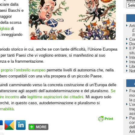
Mese
ciare dalla
aesi Baschi e
maggior
 della scorsa
Art
gliaia
di
E
à inneggiando
I
Co
Do
Il 
riodo storico in cui, anche se con tante difficoltà, l’Unione Europea
sit
per tanti Paesi che vi vogliono entrare, si manifestino al suo
Int
enza e la frammentazione.
Int
Lib
é
proprio l’ombrello europeo
permette livelli di autonomia che, nella
Not
ero compatibili con una vita prospera di un piccolo Paese.
quindi camminando verso la concreta costruzione di un’Europa delle
Fra
ttenzione agli aspetti dell’autodeterminazione e del pluralismo.
Se
mol
ire incontro
alle
legittime aspirazioni dei cittadini
. Mi auguro solo
la 
erché, in questo caso, autodeterminazione e pluralismo si
L’o
tra
nabilità
.
as
Pax
co
del
Art