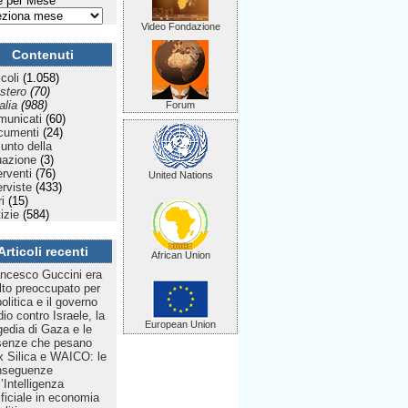
 per Mese
Video Fondazione
Contenuti
icoli
(1.058)
stero
(70)
talia
(988)
Forum
municati
(60)
cumenti
(24)
Punto della
uazione
(3)
erventi
(76)
United Nations
erviste
(433)
ri
(15)
izie
(584)
Articoli recenti
African Union
ncesco Guccini era
to preoccupato per
politica e il governo
dio contro Israele, la
European Union
gedia di Gaza e le
senze che pesano
 Silica e WAICO: le
nseguenze
l’Intelligenza
ificiale in economia