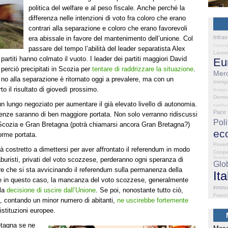
politica del welfare e al peso fiscale. Anche perché la
differenza nelle intenzioni di voto fra coloro che erano
contrari alla separazione e coloro che erano favorevoli
Infras
era abissale in favore del mantenimento dell’unione. Col
Criminal
passare del tempo l’abilità del leader separatista Alex
Lavor
partiti hanno colmato il vuoto. I leader dei partiti maggiori David
Eu
erciò precipitati in Scozia per
tentare di raddrizzare la situazione
.
Merc
no alla separazione è ritornato oggi a prevalere, ma con un
Immig
o il risultato di giovedì prossimo.
Bretagn
Democ
n lungo negoziato per aumentare il già elevato livello di autonomia.
e politic
Pace
guenze saranno di ben maggiore portata. Non solo verranno ridiscussi
Poli
fra Scozia e Gran Bretagna (potrà chiamarsi ancora Gran Bretagna?)
ec
orme portata.
Pover
à costretto a dimettersi per aver affrontato il referendum in modo
Coope
Sicurez
 laburisti, privati del voto scozzese, perderanno ogni speranza di
Glo
tre che si sta avvicinando il referendum sulla permanenza della
Ita
 in questo caso, la mancanza del voto scozzese, generalmente
innov
 la
decisione di uscire dall’Unione
. Se poi, nonostante tutto ciò,
Franc
a, contando un minor numero di abitanti,
ne uscirebbe fortemente
istituzioni europee.
etagna se ne