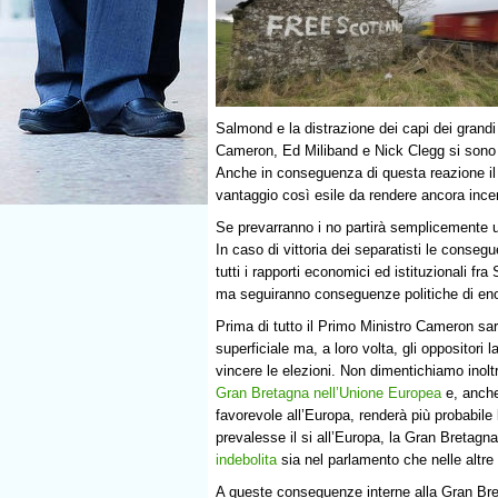
Salmond e la distrazione dei capi dei grandi 
Cameron, Ed Miliband e Nick Clegg si sono p
Anche in conseguenza di questa reazione il 
vantaggio così esile da rendere ancora incert
Se prevarranno i no partirà semplicemente u
In caso di vittoria dei separatisti le conse
tutti i rapporti economici ed istituzionali 
ma seguiranno conseguenze politiche di en
Prima di tutto il Primo Ministro Cameron sar
superficiale ma, a loro volta, gli oppositori
vincere le elezioni. Non dimentichiamo inol
Gran Bretagna nell’Unione Europea
e, anche
favorevole all’Europa, renderà più probabile
prevalesse il si all’Europa, la Gran Bretagn
indebolita
sia nel parlamento che nelle altre 
A queste conseguenze interne alla Gran Br