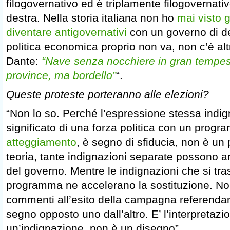
filogovernativo ed è triplamente filogovernati
destra. Nella storia italiana non ho
mai visto g
diventare antigovernativi
con un governo di de
politica economica proprio non va, non c’è alt
Dante:
“Nave senza nocchiere in gran tempes
province, ma bordello”
“.
Queste proteste porteranno alle elezioni?
“Non lo so. Perché l’espressione stessa indig
significato di una forza politica con un prog
atteggiamento
, è segno di sfiducia, non è un
teoria, tante indignazioni separate possono a
del governo. Mentre le indignazioni che si tr
programma ne accelerano la sostituzione. No
commenti all’esito della campagna referendari
segno opposto uno dall’altro. E’ l’interpretazi
un’indignazione, non è un disegno”.