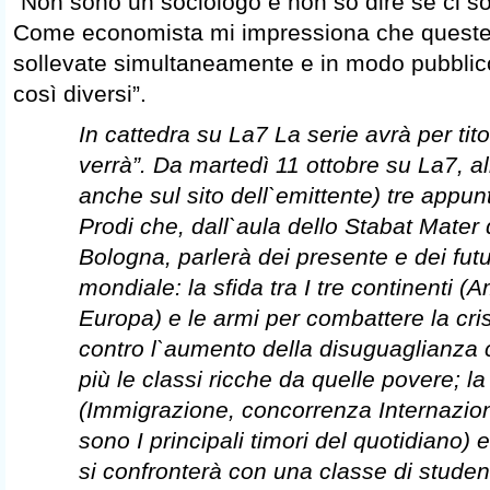
“Non sono un sociologo e non so dire se ci so
Come economista mi impressiona che queste 
sollevate simultaneamente e in modo pubblico
così diversi”.
In cattedra su La7 La serie avrà per tit
verrà”. Da martedì 11 ottobre su La7, all
anche sul sito dell`emittente) tre app
Prodi che, dall`aula dello Stabat Mater 
Bologna, parlerà dei presente e dei fut
mondiale: la sfida tra I tre continenti (
Europa) e le armi per combattere la cris
contro l`aumento della disuguaglianza
più le classi ricche da quelle povere; la
(Immigrazione, concorrenza Internazional
sono I principali timori del quotidiano)
si confronterà con una classe di studenti