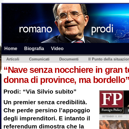
Home
Biografia
Video
Articoli
Comunicati
Documenti
Il Punto della situazio
“Nave senza nocchiere in gran 
donna di province, ma bordello
Prodi: “Via Silvio subito”
Un premier senza credibilità.
Che perde persino l’appoggio
degli imprenditori. E intanto il
referendum dimostra che la