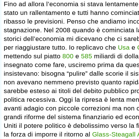
Fino ad allora l’economia si stava lentamente
stato un rallentamento e tutti hanno cominciat
ribasso le previsioni. Penso che andiamo inco
stagnazione. Nel 2008 quando è cominciata la 
storici dell’economia mi dicevano che ci sareb
per riaggiustare tutto. Io replicavo che
Usa
e
mettendo sul piatto
800
e
585
miliardi di doll
insegnato come fare, usciremo prima da quest
insistevano: bisogna “pulire” dalle scorie il 
non avevano nemmeno previsto quanto rapida
sarebbe esteso ai titoli del debito pubblico p
politica recessiva. Oggi la ripresa è lenta me
avanti adagio con piccole correzioni ma non c
grandi riforme del sistema finanziario ed econ
Uniti il potere politico è debolissimo verso la
la forza di imporre il ritorno al
Glass-Steagall 