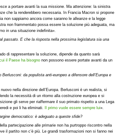
esce a portare avanti la sua missione. Ma attenzione: la sinistra
genze che la renderebbero necessaria. In Francia Macron si propone
 Italia non sappiamo ancora come saranno le alleanze e la legge
nistra non frammentato possa essere la soluzione più adeguata, ma
mo in una situazione indefinita».
 al passato. E che la risposta nella prossima legislatura sia una
grado di rappresentare la soluzione, dipende da quanto sarà
 cui il Paese ha bisogno
non possono essere portate avanti da un
 Berlusconi: da populista anti-europeo a difensore dell’Europa e
i nuovo nella direzione dell’Europa. Berlusconi è un realista, si
endo la necessità di un ritorno alla costruzione europea e si
zione gli serve per riaffermare il suo primato rispetto a una Lega
edi e poi li ha eliminati.
Il primo vuole essere sempre lui
».
o argine democratico: è adeguato a queste sfide?
della partecipazione alle primarie non ha purtroppo riscontro nella
dove il partito non c’è più. Le grandi trasformazioni non si fanno nei