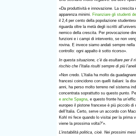
«Da produttività e innovazione. La crescita 
apparenza minimi.
Finanziare gli studenti d
il 2,4 per cento della popolazione studente
riguarda oltre la metà degli iscritti all’univer
nemico della crescita. Per provocazione dir
funzioni e i campi di intervento, se non veng
rovina. E invece siamo andati sempre nella d
controllo: ogni appalto è sotto ricorso».
In questa situazione, c’è da esultare per il 
rischio che l’Italia risulti sempre di più l’an
«Non credo. L’Italia ha molto da guadagnar
francesi coincidono con quelli italiani: la disc
anni, ha perso molto terreno nel sistema in
concentrata soprattutto su questo punto. Pe
e anche Spagna
, e questo fronte ha un’effi
europeo il pistone francese è più piccolo d
dell’Italia. Certo, serve un accordo con Mac
Kohl mi fece quando lo visitai per la prima 
viene la prossima volta?”».
L’instabilità politica, cioè. Nei prossimi me