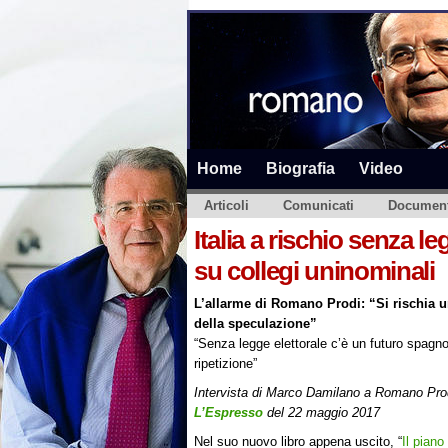
Home
Biografia
Video
Articoli
Comunicati
Document
Italia a rischio senza l
su collegi uninominali
L’allarme di Romano Prodi: “Si rischia u
della speculazione”
“Senza legge elettorale c’è un futuro spagno
ripetizione”
Intervista di Marco Damilano a Romano Pro
L’Espresso
del 22 maggio 2017
Nel suo nuovo libro appena uscito, “
Il piano