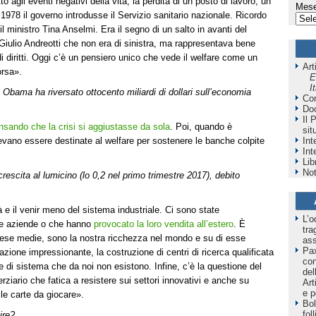
to agli eventi negativi della vita, la perdita di un posto di lavoro, un
Mese
1978 il governo introdusse il Servizio sanitario nazionale. Ricordo
 il ministro Tina Anselmi. Era il segno di un salto in avanti del
iulio Andreotti che non era di sinistra, ma rappresentava bene
i diritti. Oggi c’è un pensiero unico che vede il welfare come un
Art
orsa».
E
I
Obama ha riversato ottocento miliardi di dollari sull’economia
Co
Do
Il 
nsando che la crisi si aggiustasse da sola
. Poi, quando è
sit
Int
evano essere destinate al welfare per sostenere le banche colpite
Int
Lib
Not
: crescita al lumicino (lo 0,2 nel primo trimestre 2017), debito
à e il venir meno del sistema industriale. Ci sono state
L’o
 le aziende o che hanno
provocato la loro vendita all’estero
. È
tra
rese medie, sono la nostra ricchezza nel mondo e su di esse
as
Pax
zione impressionante, la costruzione di centri di ricerca qualificata
co
e di sistema che da noi non esistono. Infine, c’è la questione del
del
rziario che fatica a resistere sui settori innovativi e anche su
Art
e p
le carte da giocare».
Bol
fol
ire?