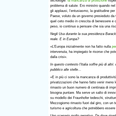
tecnologie:
la mancanza di protezione
rispet
problema di salute. Ero ministro quando nel 
gli applausi, l’entusiasmo, la gratitudine per
Paese, voluto da un governo presieduto da G
quel ceto medio in crescita di benessere e d
peso, io continuo a pensare che sia una ris
Negli Usa durante la sua presidenza Barack 
reale. E in Europa?
«L’Europa inizialmente non ha fatto nulla
pe
intervenuta, ha impiegato le risorse che pot
dalla crisi».
In questo contesto l’Italia soffre più di altri
pubblico alle stelle…
«E in più ci sono la mancanza di produttivit
privatizzazioni che hanno fatto venir meno
rimasto un buon numero di centinaia di imp
bisogna puntare. Ma serve un salto di innova
su modello dei Fraunhofer tedeschi, struttur
Mezzogiorno rimasto fuori dal giro, con un te
turismo e agricoltura che potrebbero essere 
Uno scenario molto negativo. Da dove ripart