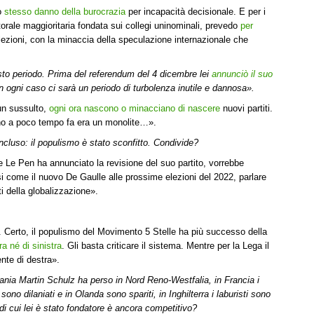
lo
stesso danno della burocrazia
per incapacità decisionale. E per i
orale maggioritaria fondata sui collegi uninominali, prevedo
per
e elezioni, con la minaccia della speculazione internazionale che
esto periodo. Prima del referendum del 4 dicembre lei
annunciò il suo
n ogni caso ci sarà un periodo di turbolenza inutile e dannosa».
un sussulto,
ogni ora nascono o minacciano di nascere
nuovi partiti.
ino a poco tempo fa era un monolite…».
oncluso: il populismo è stato sconfitto. Condivide?
e Le Pen ha annunciato la revisione del suo partito, vorrebbe
si come il nuovo De Gaulle alle prossime elezioni del 2022, parlare
ti della globalizzazione».
re. Certo, il populismo del Movimento 5 Stelle ha più successo della
ra né di sinistra
. Gli basta criticare il sistema. Mentre per la Lega il
nte di destra».
rmania Martin Schulz ha perso in Nord Reno-Westfalia, in Francia i
sono dilaniati e in Olanda sono spariti, in Inghilterra i laburisti sono
a di cui lei è stato fondatore è ancora competitivo?