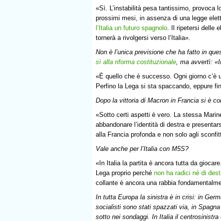
«Sì. L’instabilità pesa tantissimo, provoca 
prossimi mesi, in assenza di una legge elett
l’Italia un futuro spagnolo
. Il ripetersi dell
tornerà a rivolgersi verso l’Italia».
Non è l’unica previsione che ha fatto in qu
sì alla riforma costituzionale
, ma avvertì: «I
«È quello che è successo. Ogni giorno c’è 
Perfino la Lega si sta spaccando, eppure f
Dopo la vittoria di Macron in Francia si è c
«Sotto certi aspetti è vero. La stessa Marin
abbandonare l’identità di destra e presentar
alla Francia profonda e non solo agli sconfit
Vale anche per l’Italia con M5S?
«In Italia la partita è ancora tutta da gioca
Lega proprio perché
non ha radici né di dest
collante è ancora una rabbia fondamentalme
In tutta Europa la sinistra è in crisi: in Ge
socialisti sono stati spazzati via, in Spagna 
sotto nei sondaggi. In Italia il centrosinistr