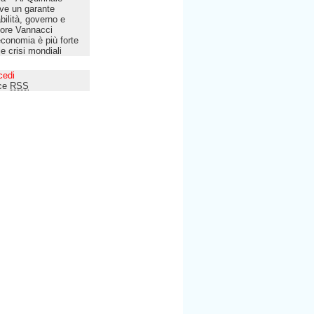
ve un garante
bilità, governo e
tore Vannacci
economia è più forte
le crisi mondiali
cedi
ce
RSS