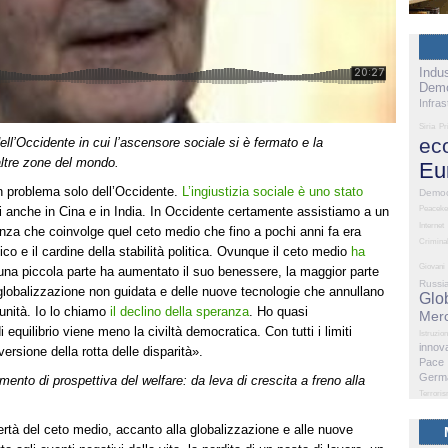
Indus
Demo
Infras
Siria
Pr
ec
ell’Occidente in cui l’ascensore sociale si è fermato e la
altre zone del mondo.
Eu
n problema solo dell’Occidente.
L’ingiustizia sociale è uno stato
Democ
tati anche in Cina e in India. In Occidente certamente assistiamo a un
Peaceke
Internet
nanza che coinvolge quel ceto medio che fino a pochi anni fa era
Criminal
co e il cardine della stabilità politica. Ovunque il ceto medio
ha
Giovani
 una piccola parte ha aumentato il suo benessere, la maggior parte
Russi
globalizzazione non guidata e delle nuove tecnologie che annullano
Glo
tunità. Io lo chiamo
il declino della speranza
. Ho quasi
Merc
quilibrio viene meno la civiltà democratica. Con tutti i limiti
Istruzio
innov
ersione della rotta delle disparità».
Pace
Germ
gimento di prospettiva del welfare: da leva di crescita a freno alla
Terrori
vertà del ceto medio, accanto alla globalizzazione e alle nuove