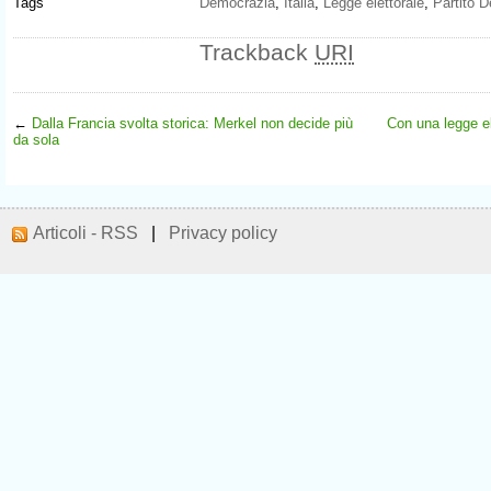
Tags
Democrazia
,
Italia
,
Legge elettorale
,
Partito 
Trackback
URI
←
Dalla Francia svolta storica: Merkel non decide più
Con una legge el
da sola
Articoli - RSS
|
Privacy policy