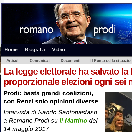
Home
Biografia
Video
Articoli
Comunicati
Documenti
Il Punto della situazio
La legge elettorale ha salvato la
proporzionale elezioni ogni sei 
Prodi: basta grandi coalizioni,
con Renzi solo opinioni diverse
Intervista di Nando Santonastaso
a Romano Prodi su
Il Mattino
del
14 maggio 2017