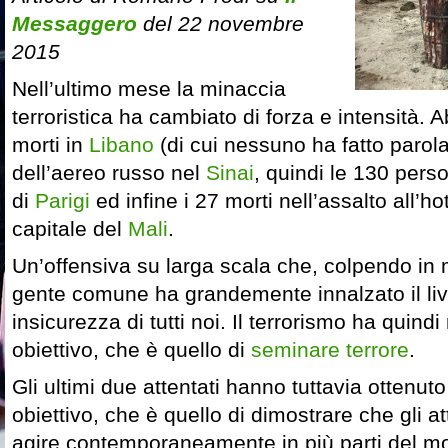
Messaggero
del 22 novembre
2015
Nell’ultimo mese la minaccia
terroristica ha cambiato di forza e intensità.
morti in
Libano
(di cui nessuno ha fatto parola
dell’aereo russo nel
Sinai
, quindi le 130 pers
di
Parigi
ed infine i 27 morti nell’assalto all’h
capitale del
Mali
.
Un’offensiva su larga scala che, colpendo in
gente comune ha grandemente innalzato il live
insicurezza di tutti noi. Il terrorismo ha quind
obiettivo, che è quello di
seminare terrore
.
Gli ultimi due attentati hanno tuttavia ottenu
obiettivo, che è quello di dimostrare che gli a
agire contemporaneamente in più parti del mo