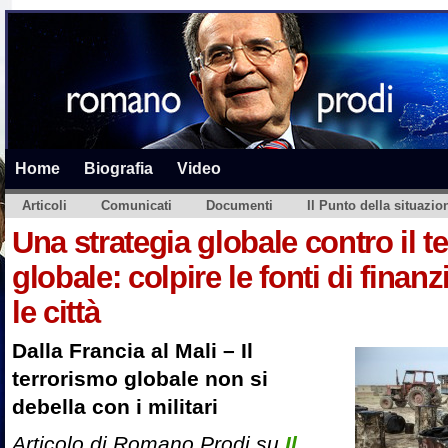
Home
Biografia
Video
Articoli
Comunicati
Documenti
Il Punto della situazio
Una strategia globale contro il t
globale: colpire le fonti di fina
le città
Dalla Francia al Mali – Il
terrorismo globale non si
debella con i militari
Articolo di Romano Prodi su
Il