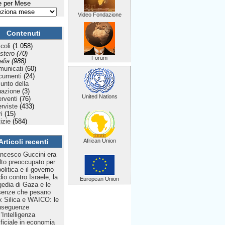
 per Mese
Video Fondazione
Contenuti
icoli
(1.058)
stero
(70)
Forum
talia
(988)
municati
(60)
cumenti
(24)
Punto della
uazione
(3)
United Nations
erventi
(76)
erviste
(433)
ri
(15)
izie
(584)
Articoli recenti
African Union
ncesco Guccini era
to preoccupato per
politica e il governo
dio contro Israele, la
European Union
gedia di Gaza e le
senze che pesano
 Silica e WAICO: le
nseguenze
l’Intelligenza
ificiale in economia