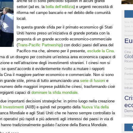
anche se ci sono pericolosi squilibri in alcuni grandi
settori (ad es. la
bolla dell’edilizia
) e urgenti necessità di
riforma nel campo bancario e nel debito delle comunità
locali.
Siria
En
In questa grande sfida per il primato economico gli Stati
Sahel
I
Sicurez
Uniti hanno preso un’iniziativa di grande portata con la
Istruzio
proposta di un grande accordo economico-commerciale
Eu
(
Trans-Pacific Partnership
) con dodici paesi dell’area del
Bologna
Pacifico ma che, almeno per il presente,
esclude la Cina
.
Cina
Glo
 ma di un disegno per costruire un’estesa area economica capace di
Ricer
zione e nell’attrazione degli investimenti stranieri. I cinesi non si
 se quest’accordo è evidentemente rivolto a mutare i rapporti
Coope
Partit
lla Cina il maggiore partner economico e commerciale. Non si sono
Criminal
in grande stile, prima di tutto annunciando una
serie di fusioni
e
Gran Br
 numero delle maggiori imprese pubbliche cinesi, trasformando cioè
Infras
rgiganti capaci di
dominare la sfida mondiale
.
Internet
Cri
 due importanti decisioni strategiche: in primo luogo nella creazione
ec
li Investimenti
(AIIB) e quindi nel progetto della
Nuova Via della
Demo
 Banca Mondiale e agli Stati Uniti che ne hanno sempre controllato la
Immig
 operativi più rapidi e più aderenti agli interessi dei paesi in via di
e hanno tradizionalmente guidato l’azione della Banca Mondiale.