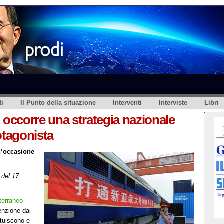
i
Il Punto della situazione
Interventi
Interviste
Libri
 occorre una strategia nazionale
rotagonista
un’occasione
del 17
terraneo
enzione dai
ituiscono e