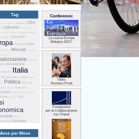
Tag
Conferenze:
USA
Lavoro
ergia
Giovani
Industria
ran
Terrorismo
za
Fede e politica
Legge elettorale
Governo
ne
Spagna
La nuova Europa
ropa
Bologna 2021"
Pace
Povertà
Mercati
Primarie
Ucraina
L'Unione
balizzazione
Giustizia
ca e innovazione
Italia
razione
o Democratico
Africa
Mali
Video
Politica
Francia
ità
Romano Prodi
Banche
etagna
Salute
trutture
Peacekeeping
L'Ulivo
Russia
ONU
Libia
si
Fondazione
onomica
per la Collaborazione
tra i Popoli
crazia
Grecia
Germania
razione
Mese per Mese