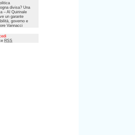
olitica
ogna divisa? Una
lia – Al Quirinale
ve un garante
bilità, governo e
tore Vannacci
cedi
ce
RSS