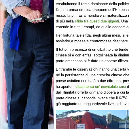
costituiranno il tema dominante della politi
Data la ormai cronica divisione dell’Europa e 
russa, la primazia mondiale si materializza 
di più nella
sfida fra questi due giganti
. Una 
estende in tutti i campi, da quello economico
Per fortuna tale sfida, negli ultimi mesi, s
assistito a mosse e contromosse destinate a
Il tutto in presenza di un dibattito che tende
cinese si è con enfasi sottolineata la dimin
parte americana si è dato un enorme rilievo
Entrambe le osservazioni hanno una certa v
né la persistenza di una crescita cinese che
paese asiatico non sarà a due cifre ma, pr
ha aperto il
dibattito su un’ inevitabile crisi
d
dall’illimitata offerta di mano d’opera a cui
parte cinese si risponde invece che il 6-7% 
già raggiunto un ragguardevole livello di svi