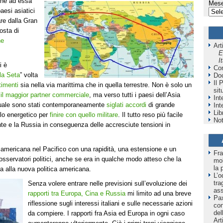
 che ad essa
Mese
aesi asiatici
re dalla Gran
osta di
ne
Art
E
I
i è
Co
la Seta
” volta
Do
Il 
timenti
sia nella via marittima che in quella terrestre. Non è solo un
sit
è
il maggior partner commerciale
, ma verso tutti i paesi dell’Asia
Int
 quale sono stati contemporaneamente
siglati accordi
di grande
Int
Lib
llo energetico per
finire con quello militare
. Il tutto reso più facile
Not
ente e la Russia in conseguenza delle accresciute tensioni in
ia americana nel Pacifico con una rapidità, una estensione e un
Fra
 osservatori politici, anche se era in qualche modo atteso che la
mol
la 
ta alla nuova politica americana.
L’o
tra
Senza volere entrare nelle previsioni sull’evoluzione dei
as
rapporti tra Europa, Cina e Russia
mi limito ad una breve
Pax
riflessione sugli interessi italiani e sulle necessarie azioni
co
del
da compiere. I rapporti fra Asia ed Europa in ogni caso
Art