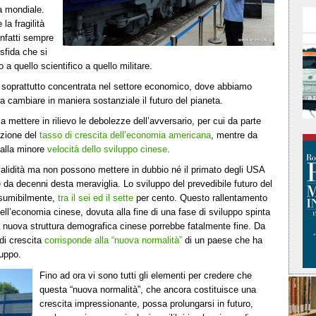
ca mondiale.
la fragilità
infatti sempre
sfida che si
 a quello scientifico a quello militare.
i è soprattutto concentrata nel settore economico, dove abbiamo
 cambiare in maniera sostanziale il futuro del pianeta.
 a mettere in rilievo le debolezze dell’avversario, per cui da parte
uzione del
tasso di crescita dell’economia americana
, mentre da
 alla minore
velocità dello sviluppo cinese
.
alidità ma non possono mettere in dubbio né il primato degli USA
 da decenni desta meraviglia. Lo sviluppo del prevedibile futuro del
esumibilmente,
tra il sei ed il sette
per cento. Questo rallentamento
ell’economia cinese, dovuta alla fine di una fase di sviluppo spinta
 la nuova struttura demografica cinese porrebbe fatalmente fine. Da
di crescita
corrisponde alla “nuova normalità”
di un paese che ha
luppo.
Fino ad ora vi sono tutti gli elementi per credere che
questa “nuova normalità”, che ancora costituisce una
crescita impressionante, possa prolungarsi in futuro,