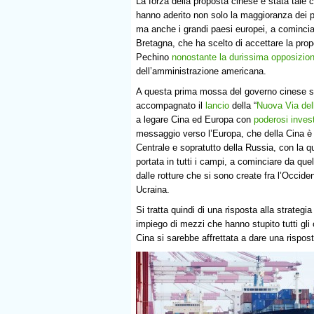
La forza della proposta cinese è stata tale
hanno aderito non solo la maggioranza dei p
ma anche i grandi paesi europei, a comincia
Bretagna, che ha scelto di accettare la prop
Pechino
nonostante la durissima opposizio
dell’amministrazione americana.
A questa prima mossa del governo cinese s
accompagnato il
lancio
della “
Nuova Via del
a legare Cina ed Europa con
poderosi inves
messaggio verso l’Europa, che della Cina 
Centrale e sopratutto della Russia, con la
portata in tutti i campi, a cominciare da que
dalle rotture che si sono create fra l’Occid
Ucraina.
Si tratta quindi di una risposta alla strateg
impiego di mezzi che hanno stupito tutti gli
Cina si sarebbe affrettata a dare una rispos