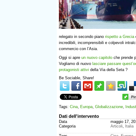
relegato in secondo piano
rispetto a Grecia
incredibili, incomprensibili e colpevoli intra
commercio con l’Asia.
Oggi si apre
un nuovo capitolo
che prende p
Vogliamo di nuovo
lasciare passare quest’
protagonisti attivi
della Via della Seta ?
Be Sociable, Share!
Tags:
Cina
,
Europa
,
Globalizzazione
,
Indust
Dati dell'intervento
Data
maggio 17, 20
Categoria
Articoli
,
Italia
Tags
Cina
,
Europa
,