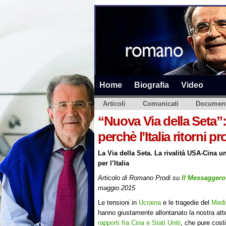
Home
Biografia
Video
Articoli
Comunicati
Document
“Nuova Via della Seta”:
perchè l’Italia ritorni p
La Via della Seta. La rivalità USA-Cina 
per l’Italia
Articolo di Romano Prodi su
Il Messaggero
maggio 2015
Le tensioni in
Ucraina
e le tragedie del
Medi
hanno giustamente allontanato la nostra att
rapporti fra Cina e Stati Uniti
, che pure cost