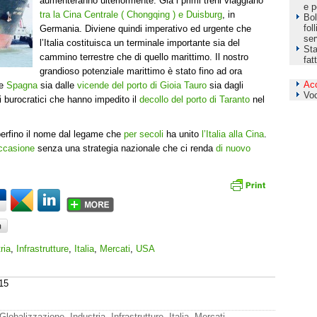
aumenteranno ulteriormente. Già i primi treni viaggiano
e p
tra la Cina Centrale ( Chongqing ) e Duisburg
, in
Bol
fol
Germania. Diviene quindi imperativo ed urgente che
ser
l’Italia costituisca un terminale importante sia del
Sta
cammino terrestre che di quello marittimo. Il nostro
fat
grandioso potenziale marittimo è stato fino ad ora
Ac
e
Spagna
sia dalle
vicende del porto di Gioia Tauro
sia dagli
Vo
lci burocratici che hanno impedito il
decollo del porto di Taranto
nel
erfino il nome dal legame che
per secoli
ha unito
l’Italia alla Cina
.
occasione
senza una strategia nazionale che ci renda
di nuovo
ria
,
Infrastrutture
,
Italia
,
Mercati
,
USA
15
Globalizzazione
,
Industria
,
Infrastrutture
,
Italia
,
Mercati
,