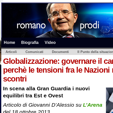
Home
Biografia
Video
Articoli
Comunicati
Documenti
Il Punto della situazio
Globalizzazione: governare il 
perchè le tensioni fra le Nazioni
scontri
In scena alla Gran Guardia i nuovi
equilibri tra Est e Ovest
Articolo di Giovanni D’Alessio su
L’Arena
del 18 ottobre 2013