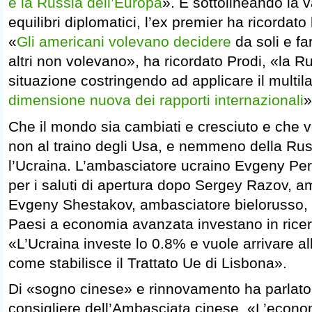
e la Russia dell’Europa
». E sottolineando la v
equilibri diplomatici, l’ex premier ha ricordato 
«
Gli americani volevano decidere
da soli e fa
altri non volevano», ha ricordato Prodi, «la Ru
situazione costringendo ad applicare il multil
dimensione nuova dei rapporti internazionali
»
Che il mondo sia cambiati e cresciuto e che 
non al traino degli Usa, e nemmeno della Russ
l’Ucraina. L’ambasciatore ucraino Evgeny Per
per i saluti di apertura dopo Sergey Razov, 
Evgeny Shestakov, ambasciatore bielorusso, 
Paesi a economia avanzata investano in ricerc
«L’Ucraina investe lo 0.8% e vuole arrivare al
come stabilisce il Trattato Ue di Lisbona».
Di «sogno cinese» e rinnovamento ha parlato
consigliere dell’Ambasciata cinese. «L’econo