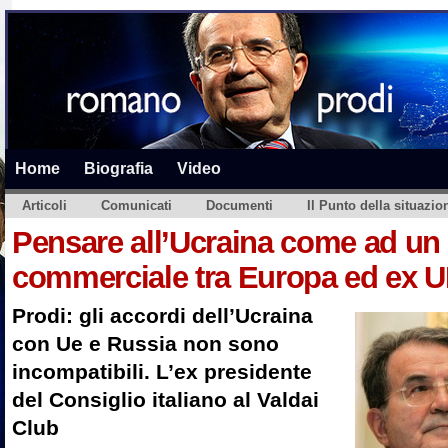
Home
Biografia
Video
Articoli
Comunicati
Documenti
Il Punto della situazio
Pensare all’Ucraina come ad un
commerciale tra Europa ed ex 
Prodi: gli accordi dell’Ucraina
con Ue e Russia non sono
incompatibili. L’ex presidente
del Consiglio italiano al Valdai
Club