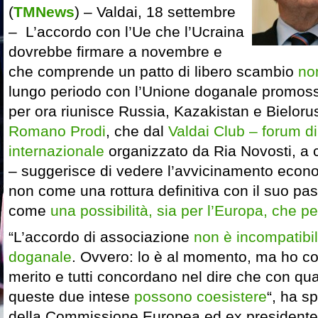
(
TMNews
) – Valdai, 18 settembre
– L’accordo con l’Ue che l’Ucraina
dovrebbe firmare a novembre e
che comprende un patto di libero scambio
no
lungo periodo con l’Unione doganale promos
per ora riunisce Russia, Kazakistan e Bieloru
Romano Prodi
, che dal
Valdai Club – forum di 
internazionale
organizzato da Ria Novosti, a
– suggerisce di vedere l’avvicinamento econo
non come una rottura definitiva con il suo pa
come
una possibilità, sia per l’Europa, che p
“L’accordo di associazione
non è incompatibi
doganale
. Ovvero: lo è al momento, ma ho con
merito e tutti concordano nel dire che con 
queste due intese
possono coesistere
“, ha s
della Commissione Europea ed ex presidente 