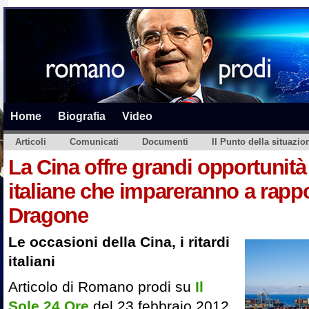
Home
Biografia
Video
Articoli
Comunicati
Documenti
Il Punto della situazio
La Cina offre grandi opportunità
italiane che impareranno a rappo
Dragone
Le occasioni della Cina, i ritardi
italiani
Articolo di Romano prodi su
Il
Sole 24 Ore
del 23 febbraio 2012