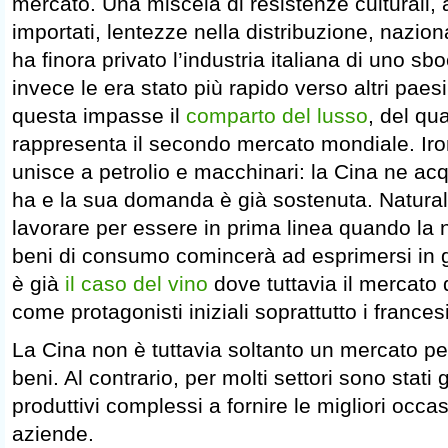
mercato. Una miscela di resistenze culturali, al
importati, lentezze nella distribuzione, nazio
ha finora privato l’industria italiana di uno 
invece le era stato più rapido verso altri pae
questa impasse il
comparto del lusso
, del qu
rappresenta il secondo mercato mondiale. Iron
unisce a petrolio e macchinari: la Cina ne ac
ha e la sua domanda è già sostenuta. Natura
lavorare per essere in prima linea quando l
beni di consumo comincerà ad esprimersi in 
è già
il caso del vino
dove tuttavia il mercato
come protagonisti iniziali soprattutto i francesi
La Cina non è tuttavia soltanto un mercato per
beni. Al contrario, per molti settori sono stati 
produttivi complessi a fornire le migliori occa
aziende.