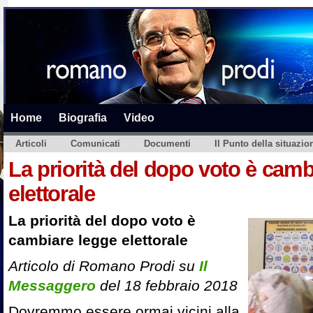
Home
Biografia
Video
Articoli
Comunicati
Documenti
Il Punto della situazio
La priorità del dopo voto è camb
elettorale
La priorità del dopo voto è
cambiare legge elettorale
Articolo di Romano Prodi su
Il
Messaggero
del 18 febbraio 2018
Dovremmo essere ormai vicini alla