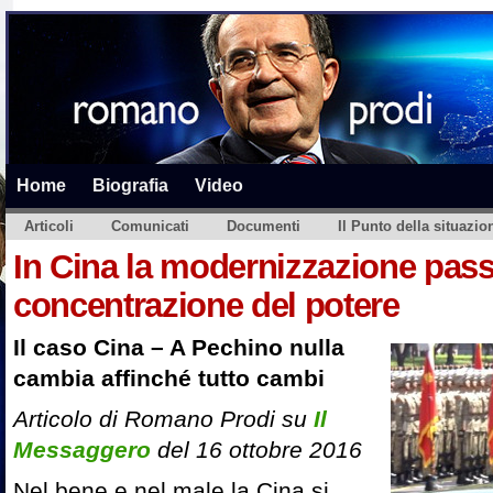
Home
Biografia
Video
Articoli
Comunicati
Documenti
Il Punto della situazio
In Cina la modernizzazione passa
concentrazione del potere
Il caso Cina – A Pechino nulla
cambia affinché tutto cambi
Articolo di Romano Prodi su
Il
Messaggero
del 16 ottobre 2016
Nel bene e nel male la Cina si